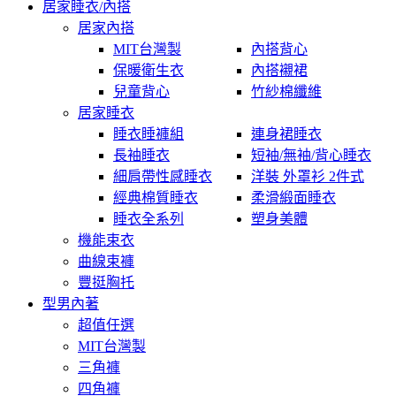
居家睡衣/內搭
居家內搭
MIT台灣製
內搭背心
保暖衛生衣
內搭襯裙
兒童背心
竹紗棉纖維
居家睡衣
睡衣睡褲組
連身裙睡衣
長袖睡衣
短袖/無袖/背心睡衣
細肩帶性感睡衣
洋裝 外罩衫 2件式
經典棉質睡衣
柔滑緞面睡衣
睡衣全系列
塑身美體
機能束衣
曲線束褲
豐挺胸托
型男內著
超值任選
MIT台灣製
三角褲
四角褲