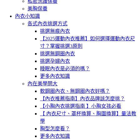
私密洗護保養
美胸保養
內衣小知識
各式內衣挑選方式
挑選無痕內衣
【2025運動內衣推薦】如何選擇運動內衣尺
寸？掌握挑選3原則
挑選無鋼圈內衣
挑選孕婦內衣
睡眠內衣是必須的嗎？
更多內衣知識
內在美學問大
軟鋼圈內衣、無鋼圈內衣好嗎？
【內衣推薦指南】內衣品牌該怎麼挑？
【小胸內衣挑選指南 】小胸女孩必看
【 內衣尺寸、罩杯換算、胸圍換算】量法教
學
胸型怎麼看？
更多內衣知識