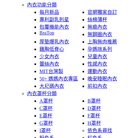
內衣功能分類
每月新品
官網獨家自訂
專利副乳剋星
絲棉薄杯
包覆機能內衣
無痕內衣
BraTop
無鋼圈內衣
厚墊爆乳內衣
上胸無肉推薦
雞胸低脊心
孕媽咪系列
少女內衣
兒童內衣
蕾絲內衣
性感內衣
MIT台灣製
運動內衣
50+ 媽媽內衣專區
晚安睡眠內衣
大尺碼內衣
前扣內衣
內衣罩杯分類
A罩杯
B罩杯
C罩杯
D罩杯
E罩杯
F罩杯
G罩杯
H罩杯
I罩杯
依色系尋找
粉色系
紅色系