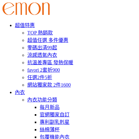
超值特惠
TOP 熱銷款
超值任選 多件優惠
零碼出清99起
涼感透氣內衣
抗溫差專區 發熱保暖
favori 2套折900
任選2件5折
網站獨家款 2件1600
內衣
內衣功能分類
每月新品
官網獨家自訂
專利副乳剋星
絲棉薄杯
包覆機能內衣