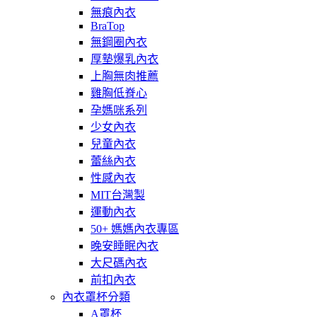
無痕內衣
BraTop
無鋼圈內衣
厚墊爆乳內衣
上胸無肉推薦
雞胸低脊心
孕媽咪系列
少女內衣
兒童內衣
蕾絲內衣
性感內衣
MIT台灣製
運動內衣
50+ 媽媽內衣專區
晚安睡眠內衣
大尺碼內衣
前扣內衣
內衣罩杯分類
A罩杯