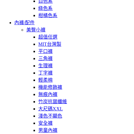
白色系
綠色系
柑橘色系
內褲/配件
美臀小褲
超值任選
MIT台灣製
平口褲
三角褲
生理褲
丁字褲
輕柔棉
機能修飾褲
無痕內褲
竹炭抗菌纖維
大尺碼XXL
淺色不顯色
安全褲
男童內褲