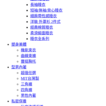
長袖睡衣
短袖/無袖/背心睡衣
細肩帶性感睡衣
洋裝 外罩衫 2件式
經典棉質睡衣
柔滑緞面睡衣
睡衣全系列
塑身美體
機能束衣
曲線束褲
豐挺胸托
型男內著
超值任選
MIT台灣製
三角褲
四角褲
男性內著
私密保養