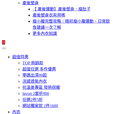
產後塑身
【 產後運動】產後塑身、瘦肚子
產後塑身衣有用嗎
瘦小腹完整攻略｜睡前瘦小腹運動、日常飲
食建議一次了解
更多內衣知識
0
超值特惠
TOP 熱銷款
超值任選 多件優惠
零碼出清99起
涼感透氣內衣
抗溫差專區 發熱保暖
favori 2套折900
任選2件5折
網站獨家款 2件1600
內衣