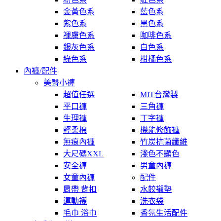
金黃色系
藍色系
紫色系
黑色系
裸膚色系
咖啡色系
銀灰色系
白色系
綠色系
柑橘色系
內褲/配件
美臀小褲
超值任選
MIT台灣製
平口褲
三角褲
生理褲
丁字褲
輕柔棉
機能修飾褲
無痕內褲
竹炭抗菌纖維
大尺碼XXL
淺色不顯色
安全褲
男童內褲
女童內褲
配件
肩帶 背扣
水餃襯墊
運動襪
洗衣袋
毛巾 浴巾
香氛生活配件