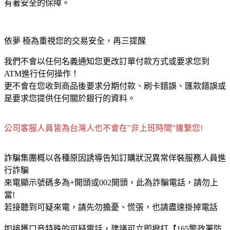
有著安全的保障。
依夢 極為重視您的交易安全，再三提醒
我們不會以任何名義通知您更改訂單付款方式或要求您到
ATM進行任何操作！
更不會在您收到商品後要求分期付款、刷卡錯誤、匯款錯誤或
是要求您提供任何關於銀行的資料。
公司客服人員皆為台灣人也不會在"非上班時間"連繫您!
詐騙集團概以各種原因誘導告知訂購狀況異常佯裝服務人員進
行詐騙
來電顯示號碼多為+開頭或002開頭，此為詐騙電話，請勿上
當!
若接聽到可疑來電，請先勿擔憂、慌張，也請盡速掛掉電話
如接獲口音特殊的可疑電話，建議可立即撥打【165警政署防