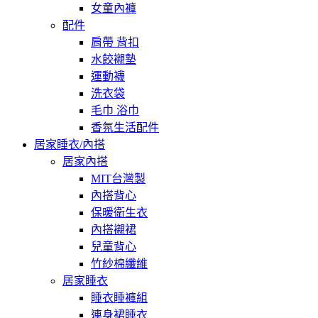
女童內褲
配件
肩帶 背扣
水餃襯墊
運動襪
洗衣袋
毛巾 浴巾
香氛生活配件
居家睡衣/內搭
居家內搭
MIT台灣製
內搭背心
保暖衛生衣
內搭襯裙
兒童背心
竹紗棉纖維
居家睡衣
睡衣睡褲組
連身裙睡衣