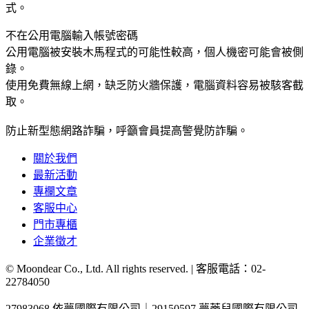
式。
不在公用電腦輸入帳號密碼
公用電腦被安裝木馬程式的可能性較高，個人機密可能會被側
錄。
使用免費無線上網，缺乏防火牆保護，電腦資料容易被駭客截
取。
防止新型態網路詐騙，呼籲會員提高警覺防詐騙。
關於我們
最新活動
專欄文章
客服中心
門市專櫃
企業徵才
© Moondear Co., Ltd. All rights reserved. | 客服電話：
02-
22784050
27983068 依夢國際有限公司｜29150597 夢蒂兒國際有限公司