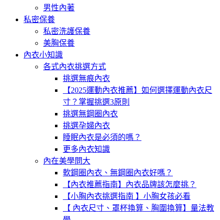
男性內著
私密保養
私密洗護保養
美胸保養
內衣小知識
各式內衣挑選方式
挑選無痕內衣
【2025運動內衣推薦】如何選擇運動內衣尺
寸？掌握挑選3原則
挑選無鋼圈內衣
挑選孕婦內衣
睡眠內衣是必須的嗎？
更多內衣知識
內在美學問大
軟鋼圈內衣、無鋼圈內衣好嗎？
【內衣推薦指南】內衣品牌該怎麼挑？
【小胸內衣挑選指南 】小胸女孩必看
【 內衣尺寸、罩杯換算、胸圍換算】量法教
學