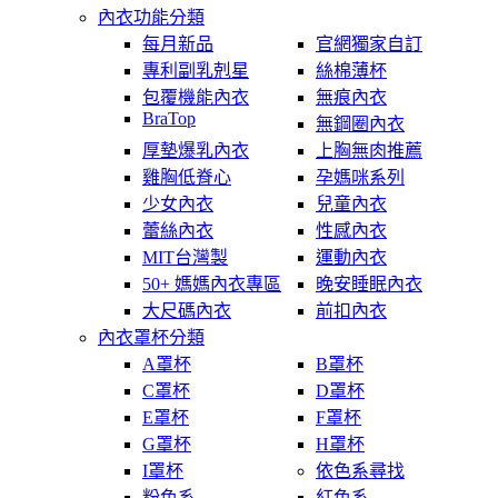
內衣功能分類
每月新品
官網獨家自訂
專利副乳剋星
絲棉薄杯
包覆機能內衣
無痕內衣
BraTop
無鋼圈內衣
厚墊爆乳內衣
上胸無肉推薦
雞胸低脊心
孕媽咪系列
少女內衣
兒童內衣
蕾絲內衣
性感內衣
MIT台灣製
運動內衣
50+ 媽媽內衣專區
晚安睡眠內衣
大尺碼內衣
前扣內衣
內衣罩杯分類
A罩杯
B罩杯
C罩杯
D罩杯
E罩杯
F罩杯
G罩杯
H罩杯
I罩杯
依色系尋找
粉色系
紅色系