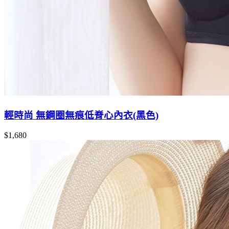
輕時尚 無鋼圈無痕低脊心內衣(黑色)
$1,680