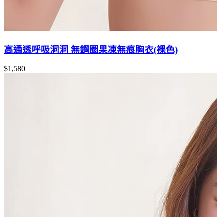
高通透呼吸洞洞 無鋼圈果凍無痕胸衣(裸色)
$1,580