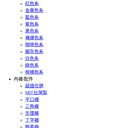
紅色系
金黃色系
藍色系
紫色系
黑色系
裸膚色系
咖啡色系
銀灰色系
白色系
綠色系
柑橘色系
內褲/配件
超值任選
MIT台灣製
平口褲
三角褲
生理褲
丁字褲
輕柔棉