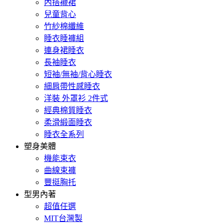
內搭襯裙
兒童背心
竹紗棉纖維
睡衣睡褲組
連身裙睡衣
長袖睡衣
短袖/無袖/背心睡衣
細肩帶性感睡衣
洋裝 外罩衫 2件式
經典棉質睡衣
柔滑緞面睡衣
睡衣全系列
塑身美體
機能束衣
曲線束褲
豐挺胸托
型男內著
超值任選
MIT台灣製