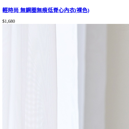
輕時尚 無鋼圈無痕低脊心內衣(裸色)
$1,680