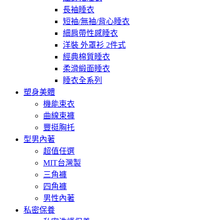
長袖睡衣
短袖/無袖/背心睡衣
細肩帶性感睡衣
洋裝 外罩衫 2件式
經典棉質睡衣
柔滑緞面睡衣
睡衣全系列
塑身美體
機能束衣
曲線束褲
豐挺胸托
型男內著
超值任選
MIT台灣製
三角褲
四角褲
男性內著
私密保養