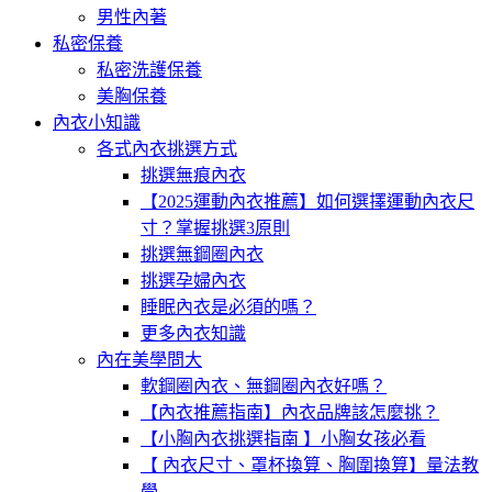
男性內著
私密保養
私密洗護保養
美胸保養
內衣小知識
各式內衣挑選方式
挑選無痕內衣
【2025運動內衣推薦】如何選擇運動內衣尺
寸？掌握挑選3原則
挑選無鋼圈內衣
挑選孕婦內衣
睡眠內衣是必須的嗎？
更多內衣知識
內在美學問大
軟鋼圈內衣、無鋼圈內衣好嗎？
【內衣推薦指南】內衣品牌該怎麼挑？
【小胸內衣挑選指南 】小胸女孩必看
【 內衣尺寸、罩杯換算、胸圍換算】量法教
學