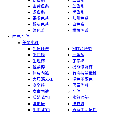
金黃色系
藍色系
紫色系
黑色系
裸膚色系
咖啡色系
銀灰色系
白色系
綠色系
柑橘色系
內褲/配件
美臀小褲
超值任選
MIT台灣製
平口褲
三角褲
生理褲
丁字褲
輕柔棉
機能修飾褲
無痕內褲
竹炭抗菌纖維
大尺碼XXL
淺色不顯色
安全褲
男童內褲
女童內褲
配件
肩帶 背扣
水餃襯墊
運動襪
洗衣袋
毛巾 浴巾
香氛生活配件