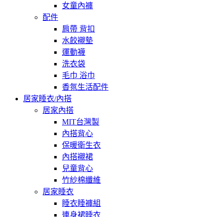
女童內褲
配件
肩帶 背扣
水餃襯墊
運動襪
洗衣袋
毛巾 浴巾
香氛生活配件
居家睡衣/內搭
居家內搭
MIT台灣製
內搭背心
保暖衛生衣
內搭襯裙
兒童背心
竹紗棉纖維
居家睡衣
睡衣睡褲組
連身裙睡衣