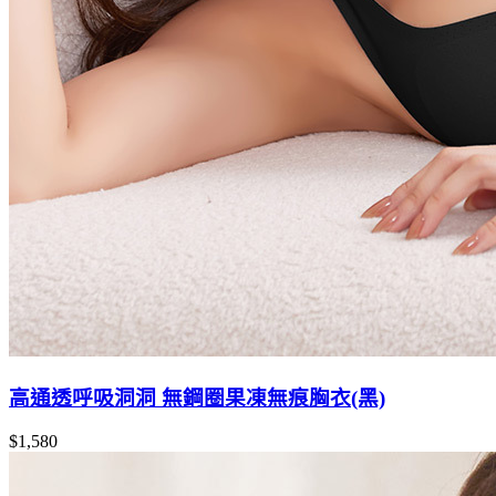
高通透呼吸洞洞 無鋼圈果凍無痕胸衣(黑)
$1,580