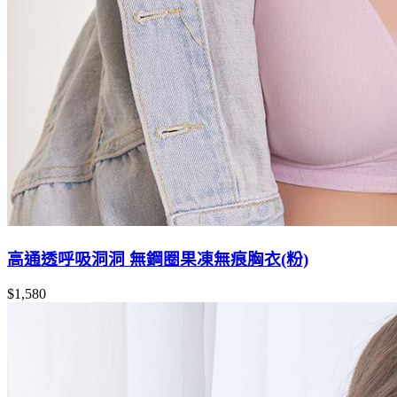
高通透呼吸洞洞 無鋼圈果凍無痕胸衣(粉)
$1,580