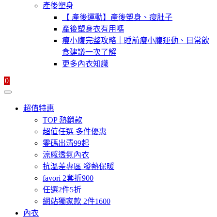
產後塑身
【 產後運動】產後塑身、瘦肚子
產後塑身衣有用嗎
瘦小腹完整攻略｜睡前瘦小腹運動、日常飲
食建議一次了解
更多內衣知識
0
超值特惠
TOP 熱銷款
超值任選 多件優惠
零碼出清99起
涼感透氣內衣
抗溫差專區 發熱保暖
favori 2套折900
任選2件5折
網站獨家款 2件1600
內衣