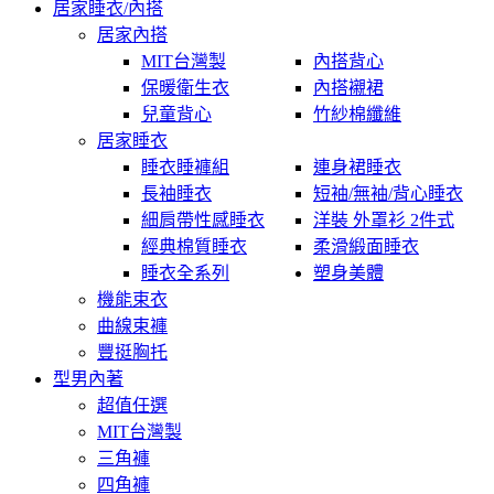
居家睡衣/內搭
居家內搭
MIT台灣製
內搭背心
保暖衛生衣
內搭襯裙
兒童背心
竹紗棉纖維
居家睡衣
睡衣睡褲組
連身裙睡衣
長袖睡衣
短袖/無袖/背心睡衣
細肩帶性感睡衣
洋裝 外罩衫 2件式
經典棉質睡衣
柔滑緞面睡衣
睡衣全系列
塑身美體
機能束衣
曲線束褲
豐挺胸托
型男內著
超值任選
MIT台灣製
三角褲
四角褲