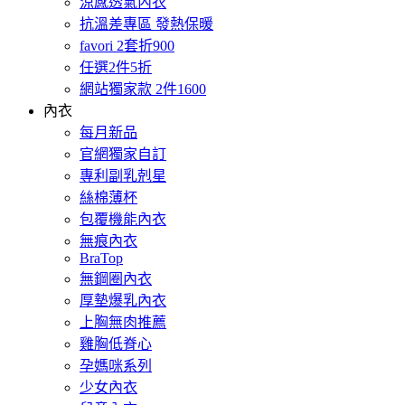
涼感透氣內衣
抗溫差專區 發熱保暖
favori 2套折900
任選2件5折
網站獨家款 2件1600
內衣
每月新品
官網獨家自訂
專利副乳剋星
絲棉薄杯
包覆機能內衣
無痕內衣
BraTop
無鋼圈內衣
厚墊爆乳內衣
上胸無肉推薦
雞胸低脊心
孕媽咪系列
少女內衣