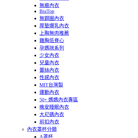
無痕內衣
BraTop
無鋼圈內衣
厚墊爆乳內衣
上胸無肉推薦
雞胸低脊心
孕媽咪系列
少女內衣
兒童內衣
蕾絲內衣
性感內衣
MIT台灣製
運動內衣
50+ 媽媽內衣專區
晚安睡眠內衣
大尺碼內衣
前扣內衣
內衣罩杯分類
A罩杯