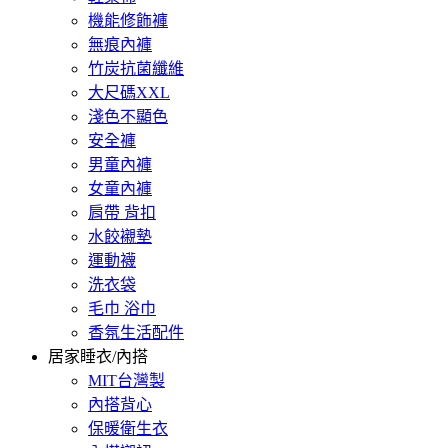
機能修飾褲
無痕內褲
竹炭抗菌纖維
大尺碼XXL
淺色不顯色
安全褲
男童內褲
女童內褲
肩帶 背扣
水餃襯墊
運動襪
洗衣袋
毛巾 浴巾
香氛生活配件
居家睡衣/內搭
MIT台灣製
內搭背心
保暖衛生衣