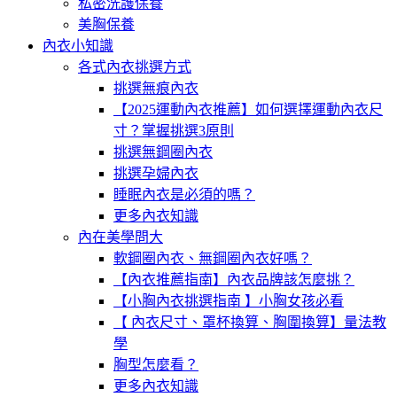
私密洗護保養
美胸保養
內衣小知識
各式內衣挑選方式
挑選無痕內衣
【2025運動內衣推薦】如何選擇運動內衣尺
寸？掌握挑選3原則
挑選無鋼圈內衣
挑選孕婦內衣
睡眠內衣是必須的嗎？
更多內衣知識
內在美學問大
軟鋼圈內衣、無鋼圈內衣好嗎？
【內衣推薦指南】內衣品牌該怎麼挑？
【小胸內衣挑選指南 】小胸女孩必看
【 內衣尺寸、罩杯換算、胸圍換算】量法教
學
胸型怎麼看？
更多內衣知識