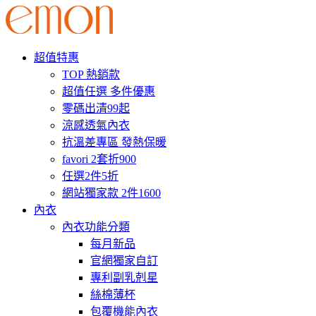
超值特惠
TOP 熱銷款
超值任選 多件優惠
零碼出清99起
涼感透氣內衣
抗溫差專區 發熱保暖
favori 2套折900
任選2件5折
網站獨家款 2件1600
內衣
內衣功能分類
每月新品
官網獨家自訂
專利副乳剋星
絲棉薄杯
包覆機能內衣