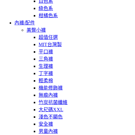
白色系
綠色系
柑橘色系
內褲/配件
美臀小褲
超值任選
MIT台灣製
平口褲
三角褲
生理褲
丁字褲
輕柔棉
機能修飾褲
無痕內褲
竹炭抗菌纖維
大尺碼XXL
淺色不顯色
安全褲
男童內褲