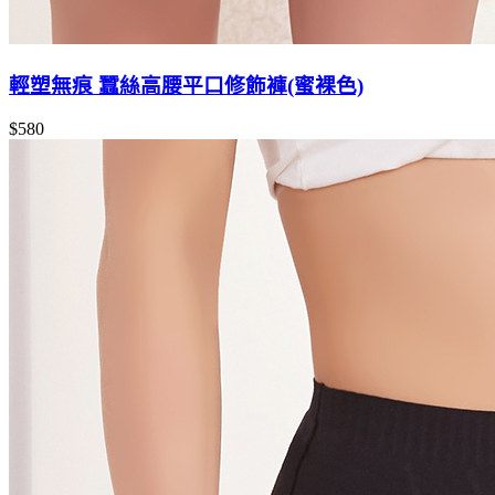
輕塑無痕 蠶絲高腰平口修飾褲(蜜裸色)
$580