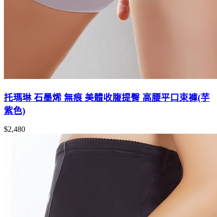
托瑪琳 石墨烯 無痕 美體收腹提臀 高腰平口束褲(芋
紫色)
$2,480