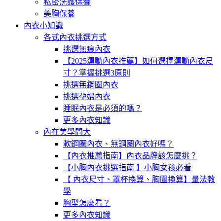
私密洗護保養
美胸保養
內衣小知識
各式內衣挑選方式
挑選無痕內衣
【2025運動內衣推薦】如何選擇運動內衣尺
寸？掌握挑選3原則
挑選無鋼圈內衣
挑選孕婦內衣
睡眠內衣是必須的嗎？
更多內衣知識
內在美學問大
軟鋼圈內衣、無鋼圈內衣好嗎？
【內衣推薦指南】內衣品牌該怎麼挑？
【小胸內衣挑選指南 】小胸女孩必看
【 內衣尺寸、罩杯換算、胸圍換算】量法教
學
胸型怎麼看？
更多內衣知識