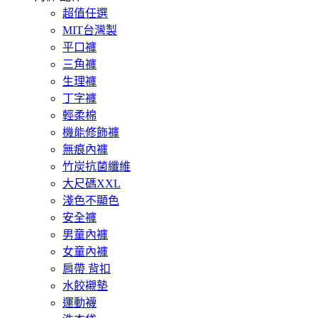
超值任選
MIT台灣製
平口褲
三角褲
生理褲
丁字褲
輕柔棉
機能修飾褲
無痕內褲
竹炭抗菌纖維
大尺碼XXL
淺色不顯色
安全褲
男童內褲
女童內褲
肩帶 背扣
水餃襯墊
運動襪