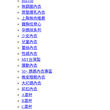
BraTop
無鋼圈內衣
厚墊爆乳內衣
上胸無肉推薦
雞胸低脊心
孕媽咪系列
少女內衣
兒童內衣
蕾絲內衣
性感內衣
MIT台灣製
運動內衣
50+ 媽媽內衣專區
晚安睡眠內衣
大尺碼內衣
前扣內衣
A罩杯
B罩杯
C罩杯