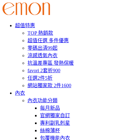
超值特惠
TOP 熱銷款
超值任選 多件優惠
零碼出清99起
涼感透氣內衣
抗溫差專區 發熱保暖
favori 2套折900
任選2件5折
網站獨家款 2件1600
內衣
內衣功能分類
每月新品
官網獨家自訂
專利副乳剋星
絲棉薄杯
包覆機能內衣