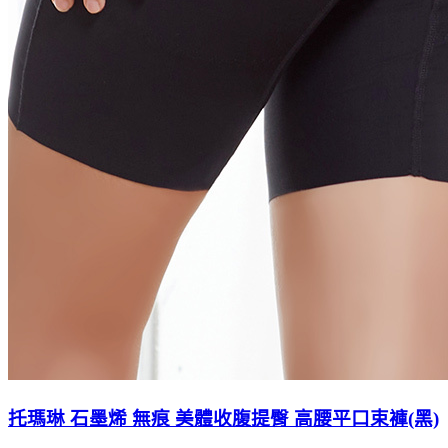
托瑪琳 石墨烯 無痕 美體收腹提臀 高腰平口束褲(黑)