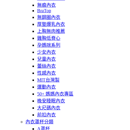
無痕內衣
BraTop
無鋼圈內衣
厚墊爆乳內衣
上胸無肉推薦
雞胸低脊心
孕媽咪系列
少女內衣
兒童內衣
蕾絲內衣
性感內衣
MIT台灣製
運動內衣
50+ 媽媽內衣專區
晚安睡眠內衣
大尺碼內衣
前扣內衣
內衣罩杯分類
A罩杯