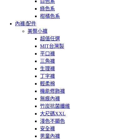
白色系
綠色系
柑橘色系
內褲/配件
美臀小褲
超值任選
MIT台灣製
平口褲
三角褲
生理褲
丁字褲
輕柔棉
機能修飾褲
無痕內褲
竹炭抗菌纖維
大尺碼XXL
淺色不顯色
安全褲
男童內褲