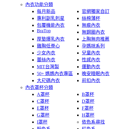
內衣功能分類
每月新品
官網獨家自訂
專利副乳剋星
絲棉薄杯
包覆機能內衣
無痕內衣
BraTop
無鋼圈內衣
厚墊爆乳內衣
上胸無肉推薦
雞胸低脊心
孕媽咪系列
少女內衣
兒童內衣
蕾絲內衣
性感內衣
MIT台灣製
運動內衣
50+ 媽媽內衣專區
晚安睡眠內衣
大尺碼內衣
前扣內衣
內衣罩杯分類
A罩杯
B罩杯
C罩杯
D罩杯
E罩杯
F罩杯
G罩杯
H罩杯
I罩杯
依色系尋找
粉色系
紅色系