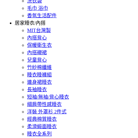
洗衣袋
毛巾 浴巾
香氛生活配件
居家睡衣/內搭
MIT台灣製
內搭背心
保暖衛生衣
內搭襯裙
兒童背心
竹紗棉纖維
睡衣睡褲組
連身裙睡衣
長袖睡衣
短袖/無袖/背心睡衣
細肩帶性感睡衣
洋裝 外罩衫 2件式
經典棉質睡衣
柔滑緞面睡衣
睡衣全系列