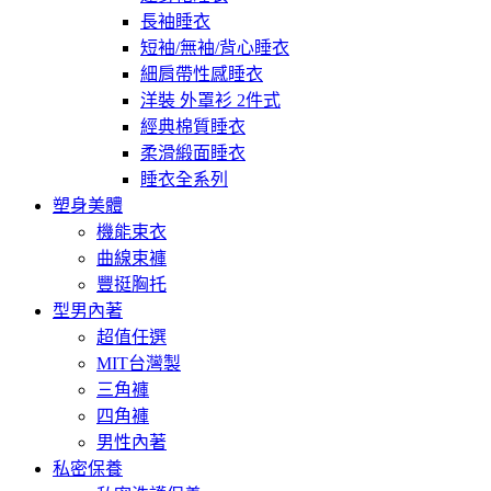
長袖睡衣
短袖/無袖/背心睡衣
細肩帶性感睡衣
洋裝 外罩衫 2件式
經典棉質睡衣
柔滑緞面睡衣
睡衣全系列
塑身美體
機能束衣
曲線束褲
豐挺胸托
型男內著
超值任選
MIT台灣製
三角褲
四角褲
男性內著
私密保養