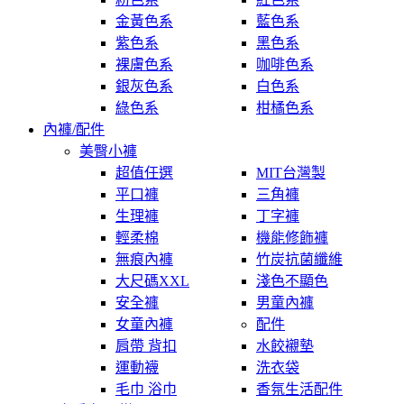
金黃色系
藍色系
紫色系
黑色系
裸膚色系
咖啡色系
銀灰色系
白色系
綠色系
柑橘色系
內褲/配件
美臀小褲
超值任選
MIT台灣製
平口褲
三角褲
生理褲
丁字褲
輕柔棉
機能修飾褲
無痕內褲
竹炭抗菌纖維
大尺碼XXL
淺色不顯色
安全褲
男童內褲
女童內褲
配件
肩帶 背扣
水餃襯墊
運動襪
洗衣袋
毛巾 浴巾
香氛生活配件