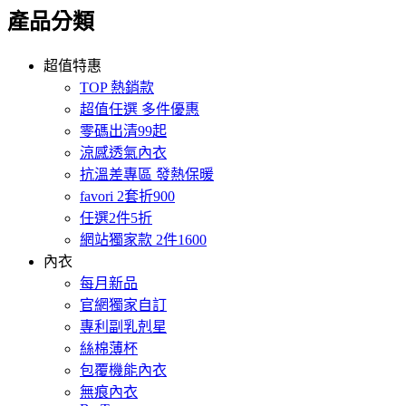
產品分類
超值特惠
TOP 熱銷款
超值任選 多件優惠
零碼出清99起
涼感透氣內衣
抗溫差專區 發熱保暖
favori 2套折900
任選2件5折
網站獨家款 2件1600
內衣
每月新品
官網獨家自訂
專利副乳剋星
絲棉薄杯
包覆機能內衣
無痕內衣