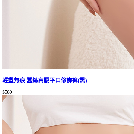
輕塑無痕 蠶絲高腰平口修飾褲(黑)
$580