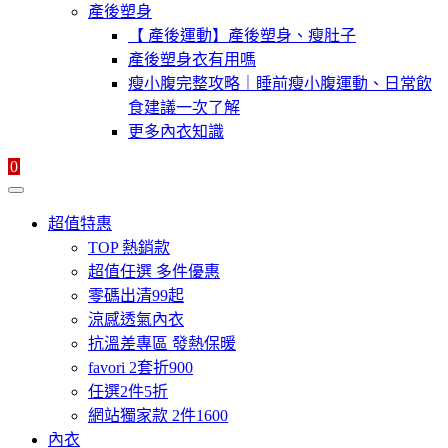
產後塑身
【 產後運動】產後塑身、瘦肚子
產後塑身衣有用嗎
瘦小腹完整攻略｜睡前瘦小腹運動、日常飲
食建議一次了解
更多內衣知識
0
超值特惠
TOP 熱銷款
超值任選 多件優惠
零碼出清99起
涼感透氣內衣
抗溫差專區 發熱保暖
favori 2套折900
任選2件5折
網站獨家款 2件1600
內衣