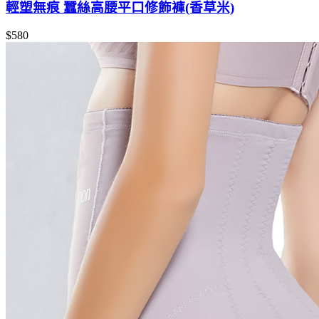
輕塑無痕 蠶絲高腰平口修飾褲(香草米)
$580