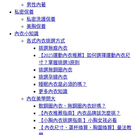
男性內著
私密保養
私密洗護保養
美胸保養
內衣小知識
各式內衣挑選方式
挑選無痕內衣
【2025運動內衣推薦】如何選擇運動內衣尺
寸？掌握挑選3原則
挑選無鋼圈內衣
挑選孕婦內衣
睡眠內衣是必須的嗎？
更多內衣知識
內在美學問大
軟鋼圈內衣、無鋼圈內衣好嗎？
【內衣推薦指南】內衣品牌該怎麼挑？
【小胸內衣挑選指南 】小胸女孩必看
【 內衣尺寸、罩杯換算、胸圍換算】量法教
學