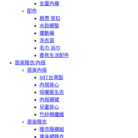
女童內褲
配件
肩帶 背扣
水餃襯墊
運動襪
洗衣袋
毛巾 浴巾
香氛生活配件
居家睡衣/內搭
居家內搭
MIT台灣製
內搭背心
保暖衛生衣
內搭襯裙
兒童背心
竹紗棉纖維
居家睡衣
睡衣睡褲組
連身裙睡衣