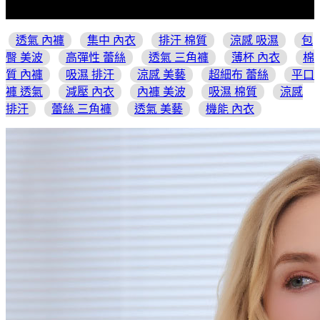
透氣 內褲
集中 內衣
排汗 棉質
涼感 吸濕
包
臀 美波
高彈性 蕾絲
透氣 三角褲
薄杯 內衣
棉
質 內褲
吸濕 排汗
涼感 美藝
超細布 蕾絲
平口
褲 透氣
減壓 內衣
內褲 美波
吸濕 棉質
涼感
排汗
蕾絲 三角褲
透氣 美藝
機能 內衣