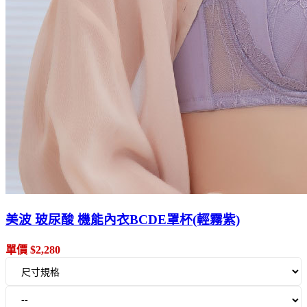
美波 玻尿酸 機能內衣BCDE罩杯(輕霧紫)
單價 $2,280