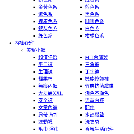
金黃色系
藍色系
紫色系
黑色系
裸膚色系
咖啡色系
銀灰色系
白色系
綠色系
柑橘色系
內褲/配件
美臀小褲
超值任選
MIT台灣製
平口褲
三角褲
生理褲
丁字褲
輕柔棉
機能修飾褲
無痕內褲
竹炭抗菌纖維
大尺碼XXL
淺色不顯色
安全褲
男童內褲
女童內褲
配件
肩帶 背扣
水餃襯墊
運動襪
洗衣袋
毛巾 浴巾
香氛生活配件