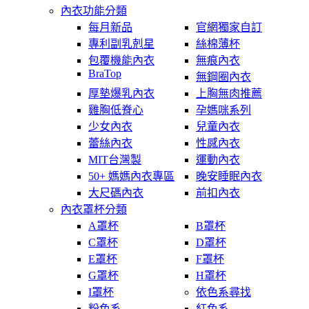
內衣功能分類
每月新品
官網獨家自訂
專利副乳剋星
絲棉薄杯
包覆機能內衣
無痕內衣
BraTop
無鋼圈內衣
厚墊爆乳內衣
上胸無肉推薦
雞胸低脊心
孕媽咪系列
少女內衣
兒童內衣
蕾絲內衣
性感內衣
MIT台灣製
運動內衣
50+ 媽媽內衣專區
晚安睡眠內衣
大尺碼內衣
前扣內衣
內衣罩杯分類
A罩杯
B罩杯
C罩杯
D罩杯
E罩杯
F罩杯
G罩杯
H罩杯
I罩杯
依色系尋找
粉色系
紅色系