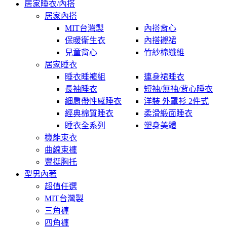
居家睡衣/內搭
居家內搭
MIT台灣製
內搭背心
保暖衛生衣
內搭襯裙
兒童背心
竹紗棉纖維
居家睡衣
睡衣睡褲組
連身裙睡衣
長袖睡衣
短袖/無袖/背心睡衣
細肩帶性感睡衣
洋裝 外罩衫 2件式
經典棉質睡衣
柔滑緞面睡衣
睡衣全系列
塑身美體
機能束衣
曲線束褲
豐挺胸托
型男內著
超值任選
MIT台灣製
三角褲
四角褲