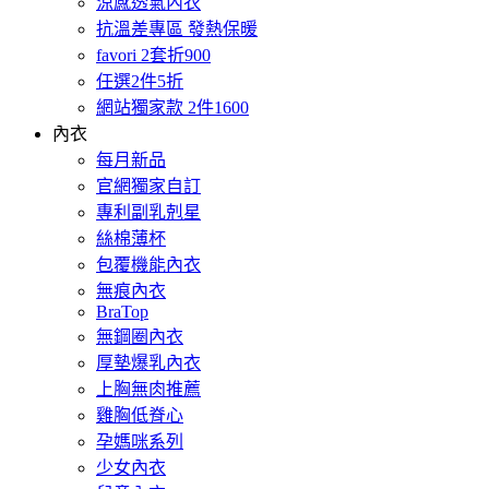
涼感透氣內衣
抗溫差專區 發熱保暖
favori 2套折900
任選2件5折
網站獨家款 2件1600
內衣
每月新品
官網獨家自訂
專利副乳剋星
絲棉薄杯
包覆機能內衣
無痕內衣
BraTop
無鋼圈內衣
厚墊爆乳內衣
上胸無肉推薦
雞胸低脊心
孕媽咪系列
少女內衣