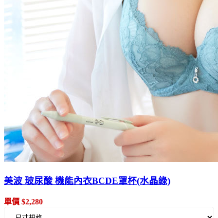
美波 玻尿酸 機能內衣BCDE罩杯(水晶綠)
單價 $2,280