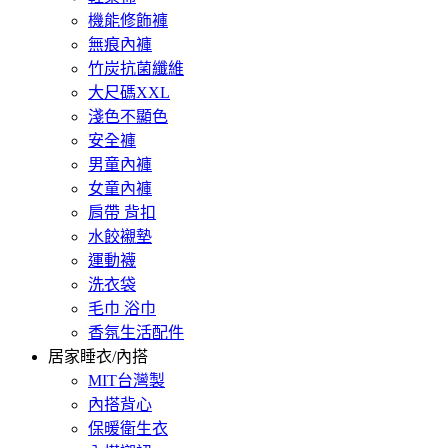
機能修飾褲
無痕內褲
竹炭抗菌纖維
大尺碼XXL
淺色不顯色
安全褲
男童內褲
女童內褲
肩帶 背扣
水餃襯墊
運動襪
洗衣袋
毛巾 浴巾
香氛生活配件
居家睡衣/內搭
MIT台灣製
內搭背心
保暖衛生衣