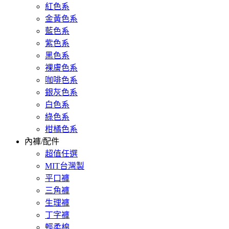
紅色系
金黃色系
藍色系
紫色系
黑色系
裸膚色系
咖啡色系
銀灰色系
白色系
綠色系
柑橘色系
內褲/配件
超值任選
MIT台灣製
平口褲
三角褲
生理褲
丁字褲
輕柔棉