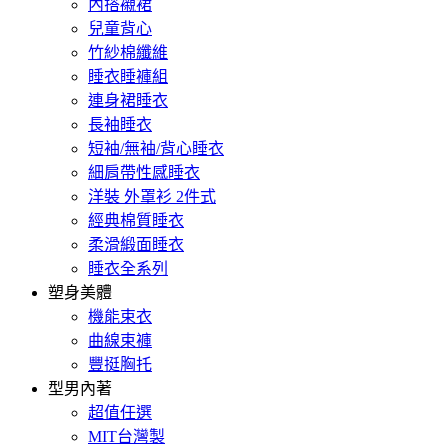
內搭襯裙
兒童背心
竹紗棉纖維
睡衣睡褲組
連身裙睡衣
長袖睡衣
短袖/無袖/背心睡衣
細肩帶性感睡衣
洋裝 外罩衫 2件式
經典棉質睡衣
柔滑緞面睡衣
睡衣全系列
塑身美體
機能束衣
曲線束褲
豐挺胸托
型男內著
超值任選
MIT台灣製