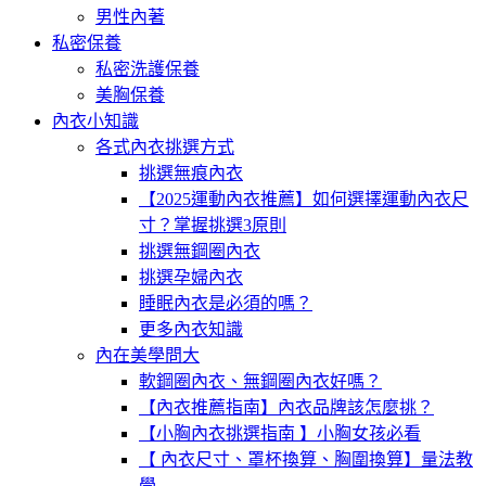
男性內著
私密保養
私密洗護保養
美胸保養
內衣小知識
各式內衣挑選方式
挑選無痕內衣
【2025運動內衣推薦】如何選擇運動內衣尺
寸？掌握挑選3原則
挑選無鋼圈內衣
挑選孕婦內衣
睡眠內衣是必須的嗎？
更多內衣知識
內在美學問大
軟鋼圈內衣、無鋼圈內衣好嗎？
【內衣推薦指南】內衣品牌該怎麼挑？
【小胸內衣挑選指南 】小胸女孩必看
【 內衣尺寸、罩杯換算、胸圍換算】量法教
學