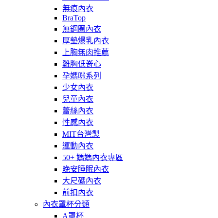
無痕內衣
BraTop
無鋼圈內衣
厚墊爆乳內衣
上胸無肉推薦
雞胸低脊心
孕媽咪系列
少女內衣
兒童內衣
蕾絲內衣
性感內衣
MIT台灣製
運動內衣
50+ 媽媽內衣專區
晚安睡眠內衣
大尺碼內衣
前扣內衣
內衣罩杯分類
A罩杯