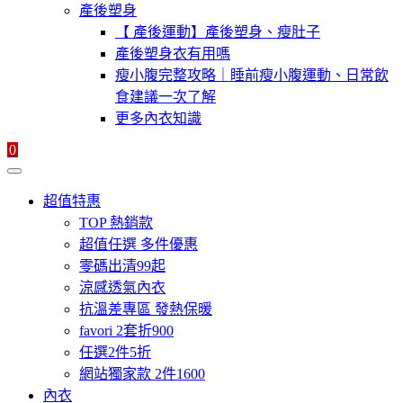
產後塑身
【 產後運動】產後塑身、瘦肚子
產後塑身衣有用嗎
瘦小腹完整攻略｜睡前瘦小腹運動、日常飲
食建議一次了解
更多內衣知識
0
超值特惠
TOP 熱銷款
超值任選 多件優惠
零碼出清99起
涼感透氣內衣
抗溫差專區 發熱保暖
favori 2套折900
任選2件5折
網站獨家款 2件1600
內衣