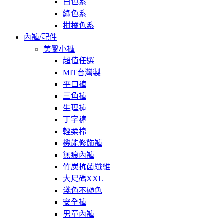
白色系
綠色系
柑橘色系
內褲/配件
美臀小褲
超值任選
MIT台灣製
平口褲
三角褲
生理褲
丁字褲
輕柔棉
機能修飾褲
無痕內褲
竹炭抗菌纖維
大尺碼XXL
淺色不顯色
安全褲
男童內褲