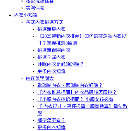
私密洗護保養
美胸保養
內衣小知識
各式內衣挑選方式
挑選無痕內衣
【2025運動內衣推薦】如何選擇運動內衣尺
寸？掌握挑選3原則
挑選無鋼圈內衣
挑選孕婦內衣
睡眠內衣是必須的嗎？
更多內衣知識
內在美學問大
軟鋼圈內衣、無鋼圈內衣好嗎？
【內衣推薦指南】內衣品牌該怎麼挑？
【小胸內衣挑選指南 】小胸女孩必看
【 內衣尺寸、罩杯換算、胸圍換算】量法教
學
胸型怎麼看？
更多內衣知識