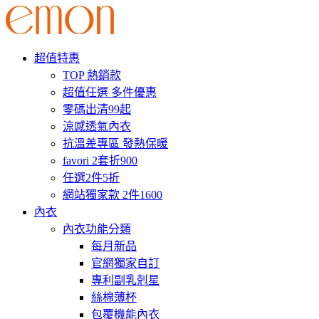
超值特惠
TOP 熱銷款
超值任選 多件優惠
零碼出清99起
涼感透氣內衣
抗溫差專區 發熱保暖
favori 2套折900
任選2件5折
網站獨家款 2件1600
內衣
內衣功能分類
每月新品
官網獨家自訂
專利副乳剋星
絲棉薄杯
包覆機能內衣