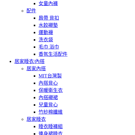
女童內褲
配件
肩帶 背扣
水餃襯墊
運動襪
洗衣袋
毛巾 浴巾
香氛生活配件
居家睡衣/內搭
居家內搭
MIT台灣製
內搭背心
保暖衛生衣
內搭襯裙
兒童背心
竹紗棉纖維
居家睡衣
睡衣睡褲組
連身裙睡衣