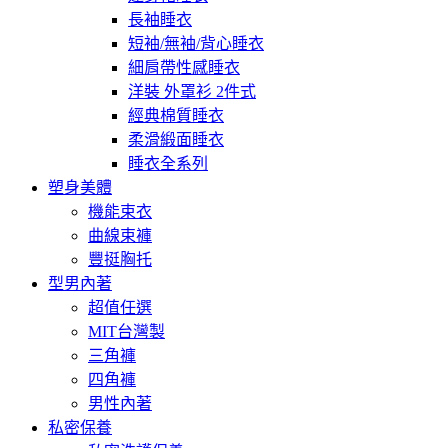
長袖睡衣
短袖/無袖/背心睡衣
細肩帶性感睡衣
洋裝 外罩衫 2件式
經典棉質睡衣
柔滑緞面睡衣
睡衣全系列
塑身美體
機能束衣
曲線束褲
豐挺胸托
型男內著
超值任選
MIT台灣製
三角褲
四角褲
男性內著
私密保養