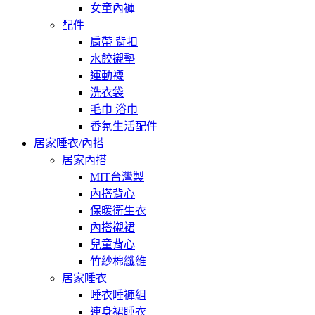
女童內褲
配件
肩帶 背扣
水餃襯墊
運動襪
洗衣袋
毛巾 浴巾
香氛生活配件
居家睡衣/內搭
居家內搭
MIT台灣製
內搭背心
保暖衛生衣
內搭襯裙
兒童背心
竹紗棉纖維
居家睡衣
睡衣睡褲組
連身裙睡衣