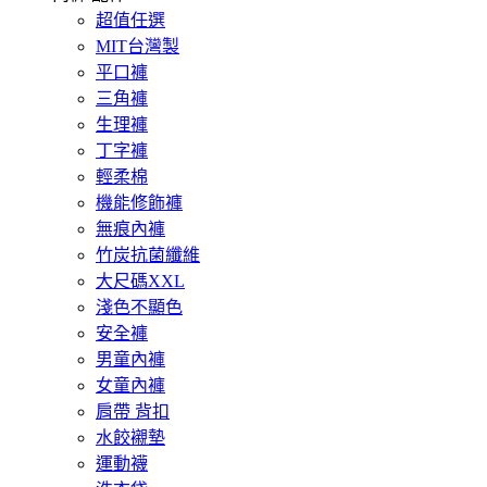
超值任選
MIT台灣製
平口褲
三角褲
生理褲
丁字褲
輕柔棉
機能修飾褲
無痕內褲
竹炭抗菌纖維
大尺碼XXL
淺色不顯色
安全褲
男童內褲
女童內褲
肩帶 背扣
水餃襯墊
運動襪