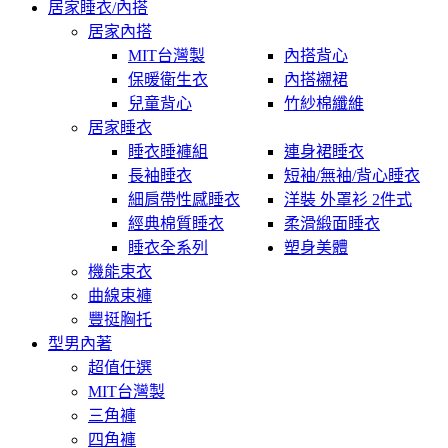
居家睡衣/內搭
居家內搭
MIT台灣製
內搭背心
保暖衛生衣
內搭襯裙
兒童背心
竹紗棉纖維
居家睡衣
睡衣睡褲組
連身裙睡衣
長袖睡衣
短袖/無袖/背心睡衣
細肩帶性感睡衣
洋裝 外罩衫 2件式
經典棉質睡衣
柔滑緞面睡衣
睡衣全系列
塑身美體
機能束衣
曲線束褲
豐挺胸托
型男內著
超值任選
MIT台灣製
三角褲
四角褲