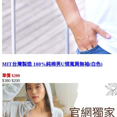
MIT台灣製造 100%純棉男U領寬肩無袖(白色)
單價 $200
$380
$200