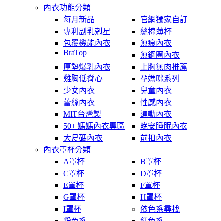
內衣功能分類
每月新品
官網獨家自訂
專利副乳剋星
絲棉薄杯
包覆機能內衣
無痕內衣
BraTop
無鋼圈內衣
厚墊爆乳內衣
上胸無肉推薦
雞胸低脊心
孕媽咪系列
少女內衣
兒童內衣
蕾絲內衣
性感內衣
MIT台灣製
運動內衣
50+ 媽媽內衣專區
晚安睡眠內衣
大尺碼內衣
前扣內衣
內衣罩杯分類
A罩杯
B罩杯
C罩杯
D罩杯
E罩杯
F罩杯
G罩杯
H罩杯
I罩杯
依色系尋找
粉色系
紅色系