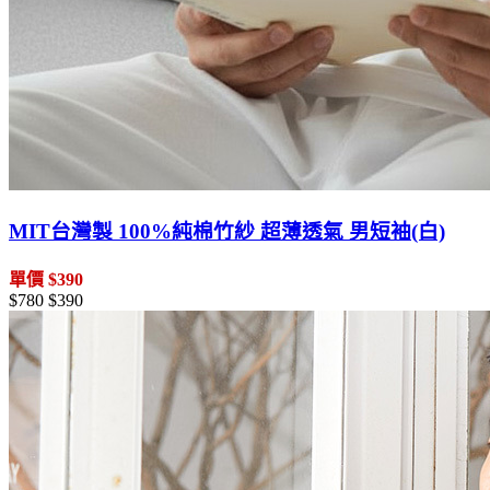
MIT台灣製 100%純棉竹紗 超薄透氣 男短袖(白)
單價 $390
$780
$390