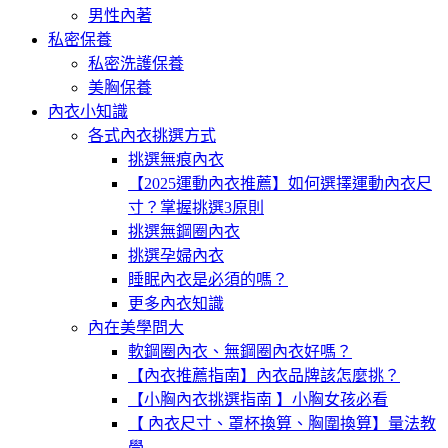
男性內著
私密保養
私密洗護保養
美胸保養
內衣小知識
各式內衣挑選方式
挑選無痕內衣
【2025運動內衣推薦】如何選擇運動內衣尺
寸？掌握挑選3原則
挑選無鋼圈內衣
挑選孕婦內衣
睡眠內衣是必須的嗎？
更多內衣知識
內在美學問大
軟鋼圈內衣、無鋼圈內衣好嗎？
【內衣推薦指南】內衣品牌該怎麼挑？
【小胸內衣挑選指南 】小胸女孩必看
【 內衣尺寸、罩杯換算、胸圍換算】量法教
學