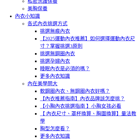
私密洗護保養
美胸保養
內衣小知識
各式內衣挑選方式
挑選無痕內衣
【2025運動內衣推薦】如何選擇運動內衣尺
寸？掌握挑選3原則
挑選無鋼圈內衣
挑選孕婦內衣
睡眠內衣是必須的嗎？
更多內衣知識
內在美學問大
軟鋼圈內衣、無鋼圈內衣好嗎？
【內衣推薦指南】內衣品牌該怎麼挑？
【小胸內衣挑選指南 】小胸女孩必看
【 內衣尺寸、罩杯換算、胸圍換算】量法教
學
胸型怎麼看？
更多內衣知識