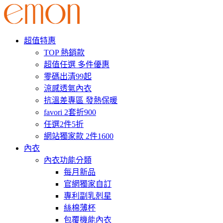
超值特惠
TOP 熱銷款
超值任選 多件優惠
零碼出清99起
涼感透氣內衣
抗溫差專區 發熱保暖
favori 2套折900
任選2件5折
網站獨家款 2件1600
內衣
內衣功能分類
每月新品
官網獨家自訂
專利副乳剋星
絲棉薄杯
包覆機能內衣