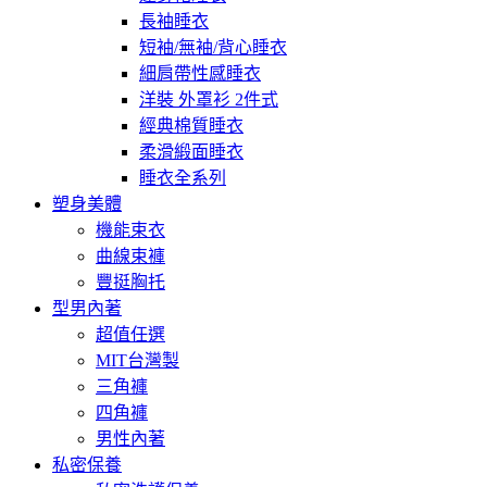
長袖睡衣
短袖/無袖/背心睡衣
細肩帶性感睡衣
洋裝 外罩衫 2件式
經典棉質睡衣
柔滑緞面睡衣
睡衣全系列
塑身美體
機能束衣
曲線束褲
豐挺胸托
型男內著
超值任選
MIT台灣製
三角褲
四角褲
男性內著
私密保養