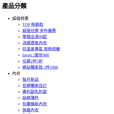
產品分類
超值特惠
TOP 熱銷款
超值任選 多件優惠
零碼出清99起
涼感透氣內衣
抗溫差專區 發熱保暖
favori 2套折900
任選2件5折
網站獨家款 2件1600
內衣
每月新品
官網獨家自訂
專利副乳剋星
絲棉薄杯
包覆機能內衣
無痕內衣