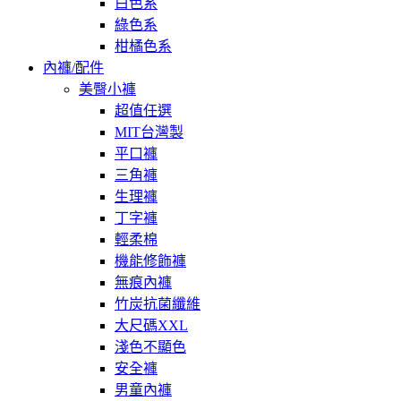
白色系
綠色系
柑橘色系
內褲/配件
美臀小褲
超值任選
MIT台灣製
平口褲
三角褲
生理褲
丁字褲
輕柔棉
機能修飾褲
無痕內褲
竹炭抗菌纖維
大尺碼XXL
淺色不顯色
安全褲
男童內褲