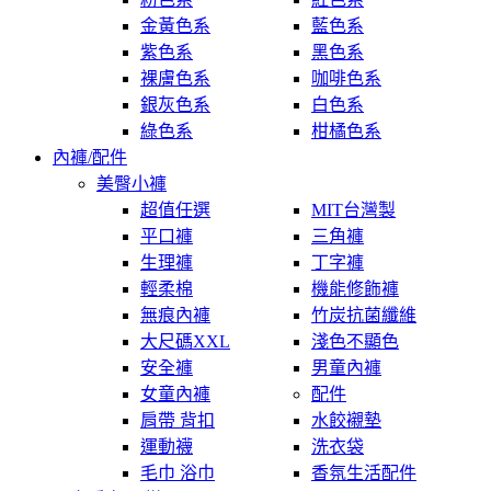
金黃色系
藍色系
紫色系
黑色系
裸膚色系
咖啡色系
銀灰色系
白色系
綠色系
柑橘色系
內褲/配件
美臀小褲
超值任選
MIT台灣製
平口褲
三角褲
生理褲
丁字褲
輕柔棉
機能修飾褲
無痕內褲
竹炭抗菌纖維
大尺碼XXL
淺色不顯色
安全褲
男童內褲
女童內褲
配件
肩帶 背扣
水餃襯墊
運動襪
洗衣袋
毛巾 浴巾
香氛生活配件