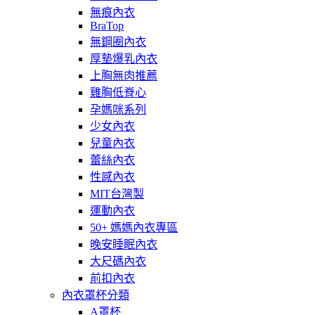
無痕內衣
BraTop
無鋼圈內衣
厚墊爆乳內衣
上胸無肉推薦
雞胸低脊心
孕媽咪系列
少女內衣
兒童內衣
蕾絲內衣
性感內衣
MIT台灣製
運動內衣
50+ 媽媽內衣專區
晚安睡眠內衣
大尺碼內衣
前扣內衣
內衣罩杯分類
A罩杯