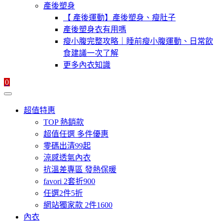
產後塑身
【 產後運動】產後塑身、瘦肚子
產後塑身衣有用嗎
瘦小腹完整攻略｜睡前瘦小腹運動、日常飲
食建議一次了解
更多內衣知識
0
超值特惠
TOP 熱銷款
超值任選 多件優惠
零碼出清99起
涼感透氣內衣
抗溫差專區 發熱保暖
favori 2套折900
任選2件5折
網站獨家款 2件1600
內衣