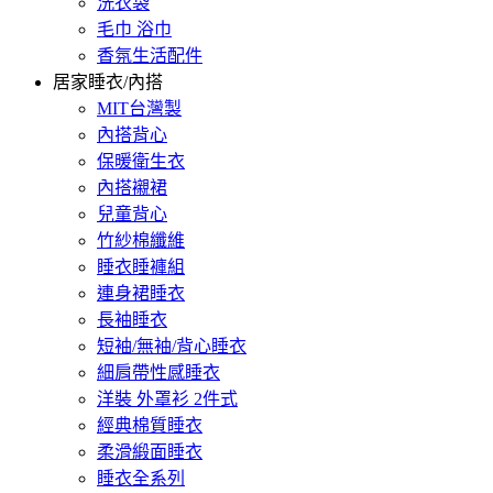
洗衣袋
毛巾 浴巾
香氛生活配件
居家睡衣/內搭
MIT台灣製
內搭背心
保暖衛生衣
內搭襯裙
兒童背心
竹紗棉纖維
睡衣睡褲組
連身裙睡衣
長袖睡衣
短袖/無袖/背心睡衣
細肩帶性感睡衣
洋裝 外罩衫 2件式
經典棉質睡衣
柔滑緞面睡衣
睡衣全系列