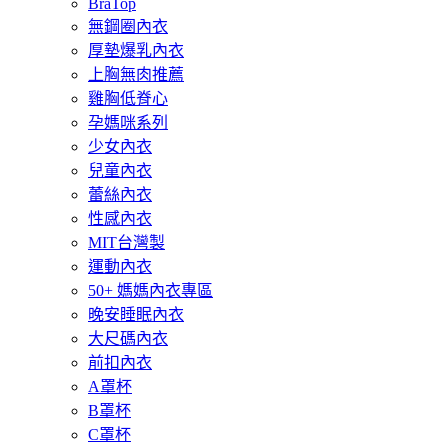
BraTop
無鋼圈內衣
厚墊爆乳內衣
上胸無肉推薦
雞胸低脊心
孕媽咪系列
少女內衣
兒童內衣
蕾絲內衣
性感內衣
MIT台灣製
運動內衣
50+ 媽媽內衣專區
晚安睡眠內衣
大尺碼內衣
前扣內衣
A罩杯
B罩杯
C罩杯