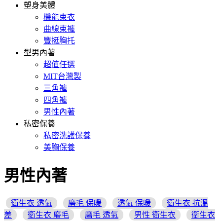
塑身美體
機能束衣
曲線束褲
豐挺胸托
型男內著
超值任選
MIT台灣製
三角褲
四角褲
男性內著
私密保養
私密洗護保養
美胸保養
男性內著
衛生衣 透氣
磨毛 保暖
透氣 保暖
衛生衣 抗溫
差
衛生衣 磨毛
磨毛 透氣
男性 衛生衣
衛生衣