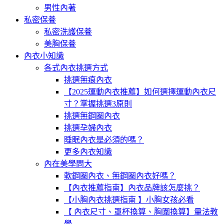
男性內著
私密保養
私密洗護保養
美胸保養
內衣小知識
各式內衣挑選方式
挑選無痕內衣
【2025運動內衣推薦】如何選擇運動內衣尺
寸？掌握挑選3原則
挑選無鋼圈內衣
挑選孕婦內衣
睡眠內衣是必須的嗎？
更多內衣知識
內在美學問大
軟鋼圈內衣、無鋼圈內衣好嗎？
【內衣推薦指南】內衣品牌該怎麼挑？
【小胸內衣挑選指南 】小胸女孩必看
【 內衣尺寸、罩杯換算、胸圍換算】量法教
學