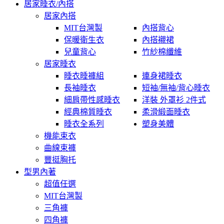
居家睡衣/內搭
居家內搭
MIT台灣製
內搭背心
保暖衛生衣
內搭襯裙
兒童背心
竹紗棉纖維
居家睡衣
睡衣睡褲組
連身裙睡衣
長袖睡衣
短袖/無袖/背心睡衣
細肩帶性感睡衣
洋裝 外罩衫 2件式
經典棉質睡衣
柔滑緞面睡衣
睡衣全系列
塑身美體
機能束衣
曲線束褲
豐挺胸托
型男內著
超值任選
MIT台灣製
三角褲
四角褲