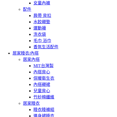
女童內褲
配件
肩帶 背扣
水餃襯墊
運動襪
洗衣袋
毛巾 浴巾
香氛生活配件
居家睡衣/內搭
居家內搭
MIT台灣製
內搭背心
保暖衛生衣
內搭襯裙
兒童背心
竹紗棉纖維
居家睡衣
睡衣睡褲組
連身裙睡衣