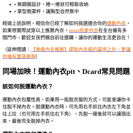
•
無鋼圈設計，捲一捲就可輕鬆收納
•
掌型側罩杯，讓胸型自然集中
經過上述說明，相信你已經了解如何挑選適合你的
運動內衣
，
如果想實際試穿以上推薦內衣，
emon依夢內衣
在全台擁有多
間門市，歡迎女孩們親自前往選購，讓你的運動生活更自在！
（延伸閱讀：
【無痕內衣推薦】擺脫內衣痕的窘境之外，更讓
你擁有豐滿美胸
）
同場加映！運動內衣ptt、Dcard常見問題
該如何脱運動內衣？
運動內衣包覆性高，如果用一般脫衣服的方式，可能會讓你卡
住脫不掉內衣。脱運動內衣時，可先用右手抓住內衣左下角並
往上拉（也可用左手抓住右下角），先脫一邊後就可以讓頭出
來，最後完全脫掉內衣。