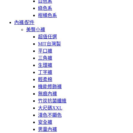
白色系
綠色系
柑橘色系
內褲/配件
美臀小褲
超值任選
MIT台灣製
平口褲
三角褲
生理褲
丁字褲
輕柔棉
機能修飾褲
無痕內褲
竹炭抗菌纖維
大尺碼XXL
淺色不顯色
安全褲
男童內褲