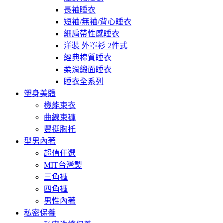
長袖睡衣
短袖/無袖/背心睡衣
細肩帶性感睡衣
洋裝 外罩衫 2件式
經典棉質睡衣
柔滑緞面睡衣
睡衣全系列
塑身美體
機能束衣
曲線束褲
豐挺胸托
型男內著
超值任選
MIT台灣製
三角褲
四角褲
男性內著
私密保養