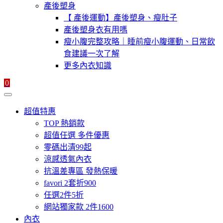
產後塑身
【 產後運動】產後塑身、瘦肚子
產後塑身衣有用嗎
瘦小腹完整攻略｜睡前瘦小腹運動、日常飲
食建議一次了解
更多內衣知識
0
超值特惠
TOP 熱銷款
超值任選 多件優惠
零碼出清99起
涼感透氣內衣
抗溫差專區 發熱保暖
favori 2套折900
任選2件5折
網站獨家款 2件1600
內衣