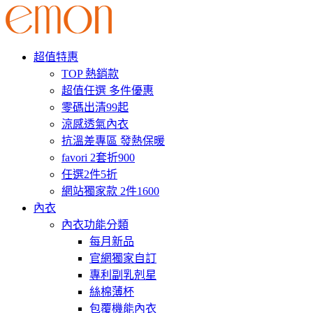
超值特惠
TOP 熱銷款
超值任選 多件優惠
零碼出清99起
涼感透氣內衣
抗溫差專區 發熱保暖
favori 2套折900
任選2件5折
網站獨家款 2件1600
內衣
內衣功能分類
每月新品
官網獨家自訂
專利副乳剋星
絲棉薄杯
包覆機能內衣