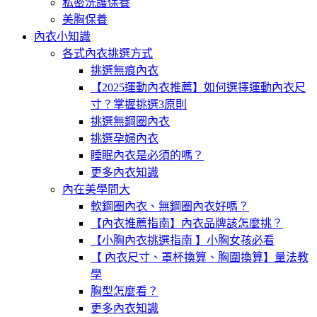
私密洗護保養
美胸保養
內衣小知識
各式內衣挑選方式
挑選無痕內衣
【2025運動內衣推薦】如何選擇運動內衣尺
寸？掌握挑選3原則
挑選無鋼圈內衣
挑選孕婦內衣
睡眠內衣是必須的嗎？
更多內衣知識
內在美學問大
軟鋼圈內衣、無鋼圈內衣好嗎？
【內衣推薦指南】內衣品牌該怎麼挑？
【小胸內衣挑選指南 】小胸女孩必看
【 內衣尺寸、罩杯換算、胸圍換算】量法教
學
胸型怎麼看？
更多內衣知識