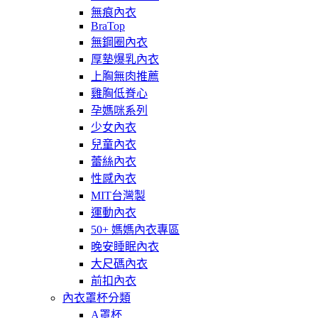
無痕內衣
BraTop
無鋼圈內衣
厚墊爆乳內衣
上胸無肉推薦
雞胸低脊心
孕媽咪系列
少女內衣
兒童內衣
蕾絲內衣
性感內衣
MIT台灣製
運動內衣
50+ 媽媽內衣專區
晚安睡眠內衣
大尺碼內衣
前扣內衣
內衣罩杯分類
A罩杯