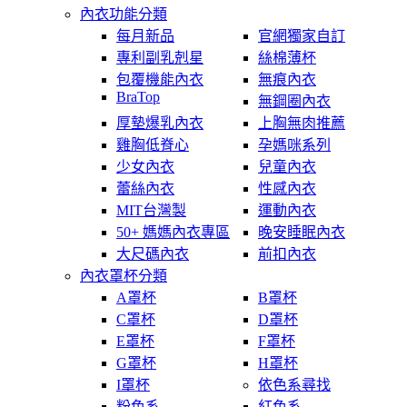
內衣功能分類
每月新品
官網獨家自訂
專利副乳剋星
絲棉薄杯
包覆機能內衣
無痕內衣
BraTop
無鋼圈內衣
厚墊爆乳內衣
上胸無肉推薦
雞胸低脊心
孕媽咪系列
少女內衣
兒童內衣
蕾絲內衣
性感內衣
MIT台灣製
運動內衣
50+ 媽媽內衣專區
晚安睡眠內衣
大尺碼內衣
前扣內衣
內衣罩杯分類
A罩杯
B罩杯
C罩杯
D罩杯
E罩杯
F罩杯
G罩杯
H罩杯
I罩杯
依色系尋找
粉色系
紅色系