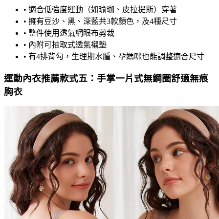
•
適合低強度運動（如瑜珈、皮拉提斯）穿著
•
擁有豆沙、黑、深藍共3款顏色，及4種尺寸
•
整件使用透氣網眼布剪裁
•
內附可抽取式透氣襯墊
•
有4排背勾，生理期水腫、孕媽咪也能調整適合尺寸
運動內衣推薦款式五：手掌一片式無鋼圈舒適無痕
胸衣