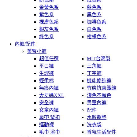
金黃色系
藍色系
紫色系
黑色系
裸膚色系
咖啡色系
銀灰色系
白色系
綠色系
柑橘色系
內褲/配件
美臀小褲
超值任選
MIT台灣製
平口褲
三角褲
生理褲
丁字褲
輕柔棉
機能修飾褲
無痕內褲
竹炭抗菌纖維
大尺碼XXL
淺色不顯色
安全褲
男童內褲
女童內褲
配件
肩帶 背扣
水餃襯墊
運動襪
洗衣袋
毛巾 浴巾
香氛生活配件