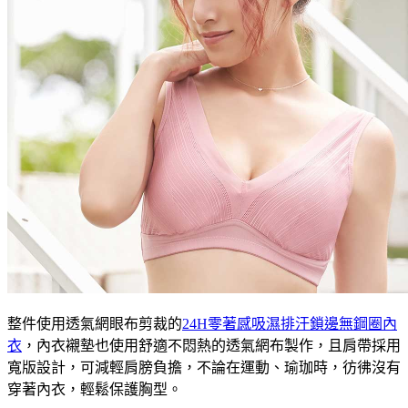
整件使用透氣網眼布剪裁的
24H零著感吸濕排汗鎖邊無鋼圈內
衣
，內衣襯墊也使用舒適不悶熱的透氣網布製作，且肩帶採用
寬版設計，可減輕肩膀負擔，不論在運動、瑜珈時，彷彿沒有
穿著內衣，輕鬆保護胸型。