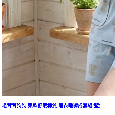
毛茸茸狗狗 柔軟舒眠棉質 睡衣睡褲成套組(藍)