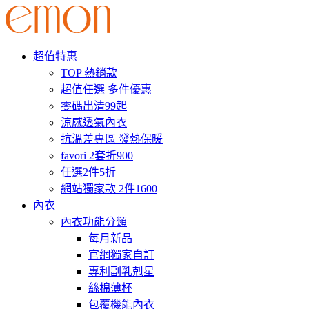
超值特惠
TOP 熱銷款
超值任選 多件優惠
零碼出清99起
涼感透氣內衣
抗溫差專區 發熱保暖
favori 2套折900
任選2件5折
網站獨家款 2件1600
內衣
內衣功能分類
每月新品
官網獨家自訂
專利副乳剋星
絲棉薄杯
包覆機能內衣