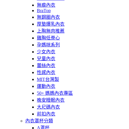
無痕內衣
BraTop
無鋼圈內衣
厚墊爆乳內衣
上胸無肉推薦
雞胸低脊心
孕媽咪系列
少女內衣
兒童內衣
蕾絲內衣
性感內衣
MIT台灣製
運動內衣
50+ 媽媽內衣專區
晚安睡眠內衣
大尺碼內衣
前扣內衣
內衣罩杯分類
A罩杯