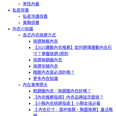
男性內著
私密保養
私密洗護保養
美胸保養
內衣小知識
各式內衣挑選方式
挑選無痕內衣
【2025運動內衣推薦】如何選擇運動內衣尺
寸？掌握挑選3原則
挑選無鋼圈內衣
挑選孕婦內衣
睡眠內衣是必須的嗎？
更多內衣知識
內在美學問大
軟鋼圈內衣、無鋼圈內衣好嗎？
【內衣推薦指南】內衣品牌該怎麼挑？
【小胸內衣挑選指南 】小胸女孩必看
【 內衣尺寸、罩杯換算、胸圍換算】量法教
學