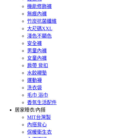
機能修飾褲
無痕內褲
竹炭抗菌纖維
大尺碼XXL
淺色不顯色
安全褲
男童內褲
女童內褲
肩帶 背扣
水餃襯墊
運動襪
洗衣袋
毛巾 浴巾
香氛生活配件
居家睡衣/內搭
MIT台灣製
內搭背心
保暖衛生衣