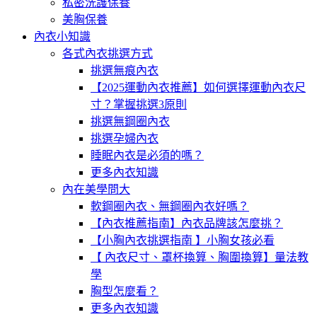
私密洗護保養
美胸保養
內衣小知識
各式內衣挑選方式
挑選無痕內衣
【2025運動內衣推薦】如何選擇運動內衣尺
寸？掌握挑選3原則
挑選無鋼圈內衣
挑選孕婦內衣
睡眠內衣是必須的嗎？
更多內衣知識
內在美學問大
軟鋼圈內衣、無鋼圈內衣好嗎？
【內衣推薦指南】內衣品牌該怎麼挑？
【小胸內衣挑選指南 】小胸女孩必看
【 內衣尺寸、罩杯換算、胸圍換算】量法教
學
胸型怎麼看？
更多內衣知識