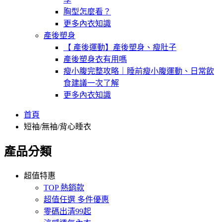
胸型怎麼看？
更多內衣知識
產後塑身
【 產後運動】產後塑身、瘦肚子
產後塑身衣有用嗎
瘦小腹完整攻略｜睡前瘦小腹運動、日常飲
食建議一次了解
更多內衣知識
首頁
短袖/無袖/背心睡衣
產品分類
超值特惠
TOP 熱銷款
超值任選 多件優惠
零碼出清99起