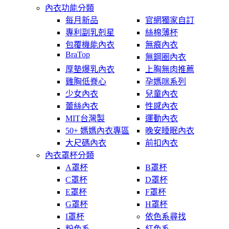
內衣功能分類
每月新品
官網獨家自訂
專利副乳剋星
絲棉薄杯
包覆機能內衣
無痕內衣
BraTop
無鋼圈內衣
厚墊爆乳內衣
上胸無肉推薦
雞胸低脊心
孕媽咪系列
少女內衣
兒童內衣
蕾絲內衣
性感內衣
MIT台灣製
運動內衣
50+ 媽媽內衣專區
晚安睡眠內衣
大尺碼內衣
前扣內衣
內衣罩杯分類
A罩杯
B罩杯
C罩杯
D罩杯
E罩杯
F罩杯
G罩杯
H罩杯
I罩杯
依色系尋找
粉色系
紅色系