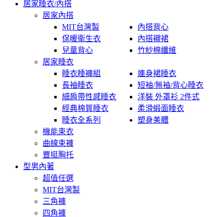
居家睡衣/內搭
居家內搭
MIT台灣製
內搭背心
保暖衛生衣
內搭襯裙
兒童背心
竹紗棉纖維
居家睡衣
睡衣睡褲組
連身裙睡衣
長袖睡衣
短袖/無袖/背心睡衣
細肩帶性感睡衣
洋裝 外罩衫 2件式
經典棉質睡衣
柔滑緞面睡衣
睡衣全系列
塑身美體
機能束衣
曲線束褲
豐挺胸托
型男內著
超值任選
MIT台灣製
三角褲
四角褲