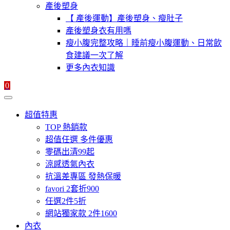
產後塑身
【 產後運動】產後塑身、瘦肚子
產後塑身衣有用嗎
瘦小腹完整攻略｜睡前瘦小腹運動、日常飲
食建議一次了解
更多內衣知識
0
超值特惠
TOP 熱銷款
超值任選 多件優惠
零碼出清99起
涼感透氣內衣
抗溫差專區 發熱保暖
favori 2套折900
任選2件5折
網站獨家款 2件1600
內衣