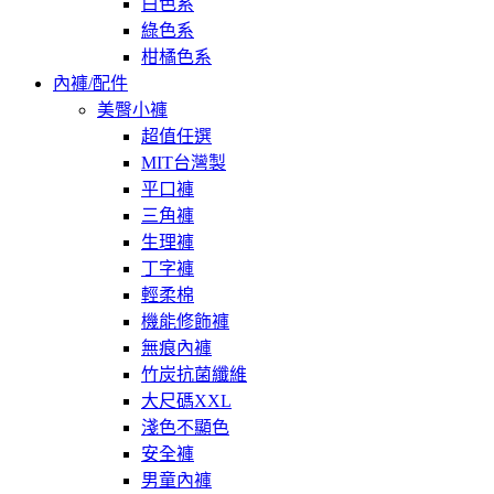
白色系
綠色系
柑橘色系
內褲/配件
美臀小褲
超值任選
MIT台灣製
平口褲
三角褲
生理褲
丁字褲
輕柔棉
機能修飾褲
無痕內褲
竹炭抗菌纖維
大尺碼XXL
淺色不顯色
安全褲
男童內褲