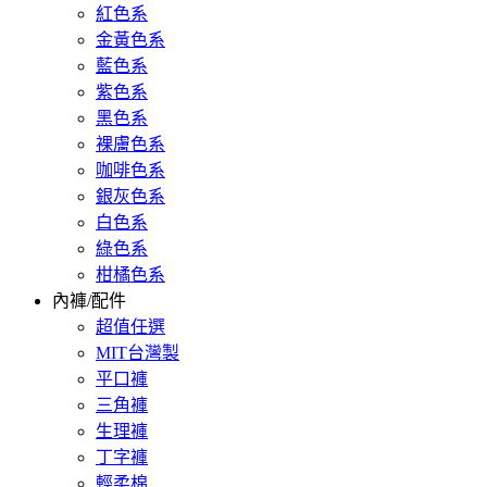
紅色系
金黃色系
藍色系
紫色系
黑色系
裸膚色系
咖啡色系
銀灰色系
白色系
綠色系
柑橘色系
內褲/配件
超值任選
MIT台灣製
平口褲
三角褲
生理褲
丁字褲
輕柔棉