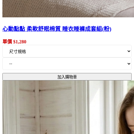
心動點點 柔軟舒眠棉質 睡衣睡褲成套組(粉)
單價 $1,280
加入購物車