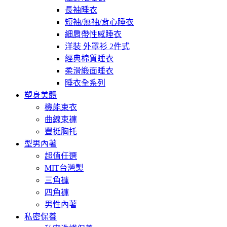
長袖睡衣
短袖/無袖/背心睡衣
細肩帶性感睡衣
洋裝 外罩衫 2件式
經典棉質睡衣
柔滑緞面睡衣
睡衣全系列
塑身美體
機能束衣
曲線束褲
豐挺胸托
型男內著
超值任選
MIT台灣製
三角褲
四角褲
男性內著
私密保養