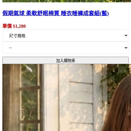
假期氣球 柔軟舒眠棉質 睡衣睡褲成套組(藍)
單價 $1,280
加入購物車