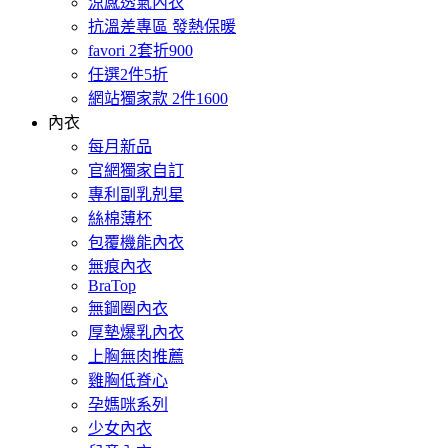
涼感透氣內衣
抗溫差專區 發熱保暖
favori 2套折900
任選2件5折
網站獨家款 2件1600
內衣
每月新品
官網獨家自訂
專利副乳剋星
絲棉薄杯
包覆機能內衣
無痕內衣
BraTop
無鋼圈內衣
厚墊爆乳內衣
上胸無肉推薦
雞胸低脊心
孕媽咪系列
少女內衣