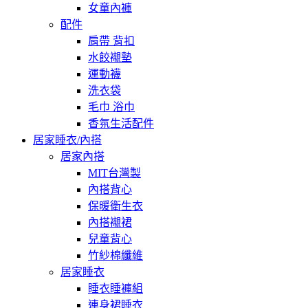
女童內褲
配件
肩帶 背扣
水餃襯墊
運動襪
洗衣袋
毛巾 浴巾
香氛生活配件
居家睡衣/內搭
居家內搭
MIT台灣製
內搭背心
保暖衛生衣
內搭襯裙
兒童背心
竹紗棉纖維
居家睡衣
睡衣睡褲組
連身裙睡衣