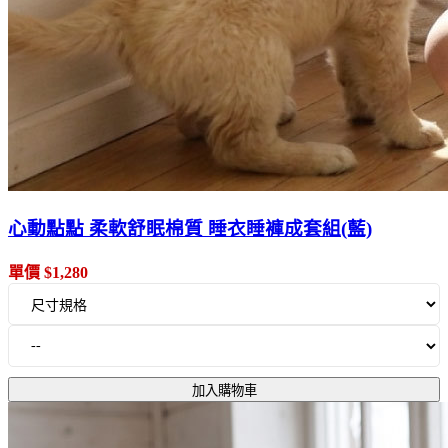
心動點點 柔軟舒眠棉質 睡衣睡褲成套組(藍)
單價 $1,280
加入購物車