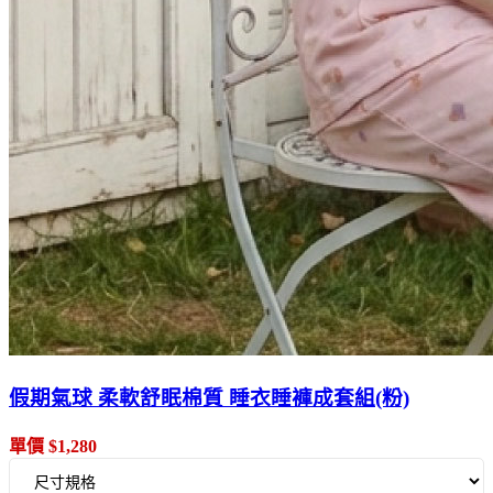
假期氣球 柔軟舒眠棉質 睡衣睡褲成套組(粉)
單價 $1,280