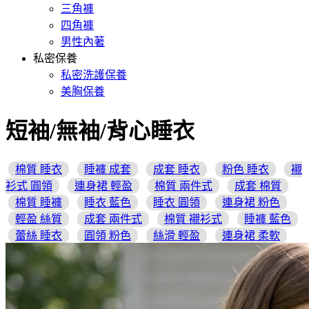
三角褲
四角褲
男性內著
私密保養
私密洗護保養
美胸保養
短袖/無袖/背心睡衣
棉質 睡衣
睡褲 成套
成套 睡衣
粉色 睡衣
襯
衫式 圓領
連身裙 輕盈
棉質 兩件式
成套 棉質
棉質 睡褲
睡衣 藍色
睡衣 圓領
連身裙 粉色
輕盈 絲質
成套 兩件式
棉質 襯衫式
睡褲 藍色
蕾絲 睡衣
圓領 粉色
絲滑 輕盈
連身裙 柔軟