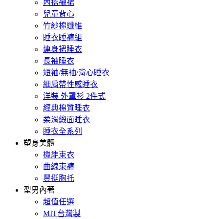
內搭襯裙
兒童背心
竹紗棉纖維
睡衣睡褲組
連身裙睡衣
長袖睡衣
短袖/無袖/背心睡衣
細肩帶性感睡衣
洋裝 外罩衫 2件式
經典棉質睡衣
柔滑緞面睡衣
睡衣全系列
塑身美體
機能束衣
曲線束褲
豐挺胸托
型男內著
超值任選
MIT台灣製