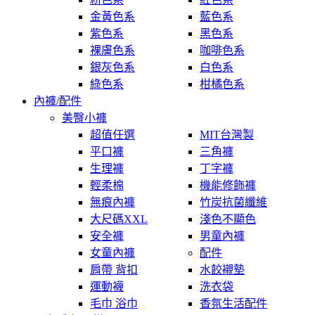
金黃色系
藍色系
紫色系
黑色系
裸膚色系
咖啡色系
銀灰色系
白色系
綠色系
柑橘色系
內褲/配件
美臀小褲
超值任選
MIT台灣製
平口褲
三角褲
生理褲
丁字褲
輕柔棉
機能修飾褲
無痕內褲
竹炭抗菌纖維
大尺碼XXL
淺色不顯色
安全褲
男童內褲
女童內褲
配件
肩帶 背扣
水餃襯墊
運動襪
洗衣袋
毛巾 浴巾
香氛生活配件