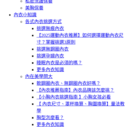
私密洗護保養
美胸保養
內衣小知識
各式內衣挑選方式
挑選無痕內衣
【2025運動內衣推薦】如何選擇運動內衣尺
寸？掌握挑選3原則
挑選無鋼圈內衣
挑選孕婦內衣
睡眠內衣是必須的嗎？
更多內衣知識
內在美學問大
軟鋼圈內衣、無鋼圈內衣好嗎？
【內衣推薦指南】內衣品牌該怎麼挑？
【小胸內衣挑選指南 】小胸女孩必看
【 內衣尺寸、罩杯換算、胸圍換算】量法教
學
胸型怎麼看？
更多內衣知識