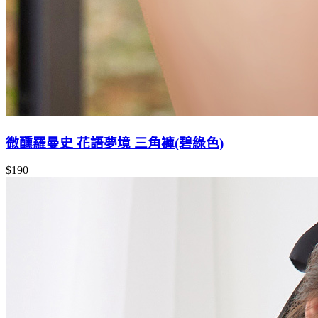
微醺羅曼史 花語夢境 三角褲(碧綠色)
$190