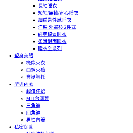
長袖睡衣
短袖/無袖/背心睡衣
細肩帶性感睡衣
洋裝 外罩衫 2件式
經典棉質睡衣
柔滑緞面睡衣
睡衣全系列
塑身美體
機能束衣
曲線束褲
豐挺胸托
型男內著
超值任選
MIT台灣製
三角褲
四角褲
男性內著
私密保養