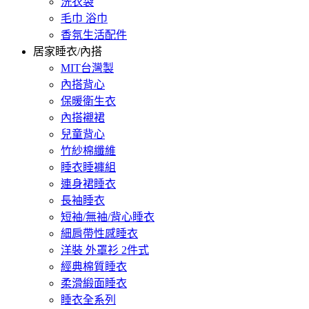
洗衣袋
毛巾 浴巾
香氛生活配件
居家睡衣/內搭
MIT台灣製
內搭背心
保暖衛生衣
內搭襯裙
兒童背心
竹紗棉纖維
睡衣睡褲組
連身裙睡衣
長袖睡衣
短袖/無袖/背心睡衣
細肩帶性感睡衣
洋裝 外罩衫 2件式
經典棉質睡衣
柔滑緞面睡衣
睡衣全系列