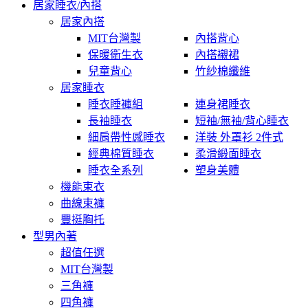
居家睡衣/內搭
居家內搭
MIT台灣製
內搭背心
保暖衛生衣
內搭襯裙
兒童背心
竹紗棉纖維
居家睡衣
睡衣睡褲組
連身裙睡衣
長袖睡衣
短袖/無袖/背心睡衣
細肩帶性感睡衣
洋裝 外罩衫 2件式
經典棉質睡衣
柔滑緞面睡衣
睡衣全系列
塑身美體
機能束衣
曲線束褲
豐挺胸托
型男內著
超值任選
MIT台灣製
三角褲
四角褲