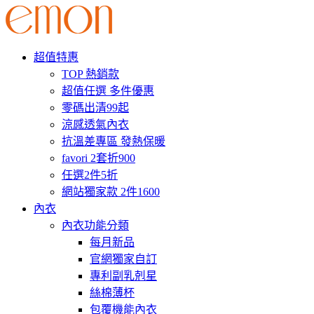
超值特惠
TOP 熱銷款
超值任選 多件優惠
零碼出清99起
涼感透氣內衣
抗溫差專區 發熱保暖
favori 2套折900
任選2件5折
網站獨家款 2件1600
內衣
內衣功能分類
每月新品
官網獨家自訂
專利副乳剋星
絲棉薄杯
包覆機能內衣