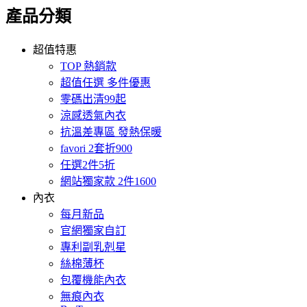
產品分類
超值特惠
TOP 熱銷款
超值任選 多件優惠
零碼出清99起
涼感透氣內衣
抗溫差專區 發熱保暖
favori 2套折900
任選2件5折
網站獨家款 2件1600
內衣
每月新品
官網獨家自訂
專利副乳剋星
絲棉薄杯
包覆機能內衣
無痕內衣