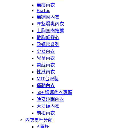
無痕內衣
BraTop
無鋼圈內衣
厚墊爆乳內衣
上胸無肉推薦
雞胸低脊心
孕媽咪系列
少女內衣
兒童內衣
蕾絲內衣
性感內衣
MIT台灣製
運動內衣
50+ 媽媽內衣專區
晚安睡眠內衣
大尺碼內衣
前扣內衣
內衣罩杯分類
A罩杯