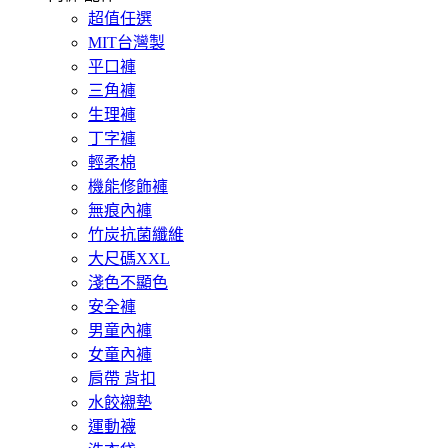
超值任選
MIT台灣製
平口褲
三角褲
生理褲
丁字褲
輕柔棉
機能修飾褲
無痕內褲
竹炭抗菌纖維
大尺碼XXL
淺色不顯色
安全褲
男童內褲
女童內褲
肩帶 背扣
水餃襯墊
運動襪