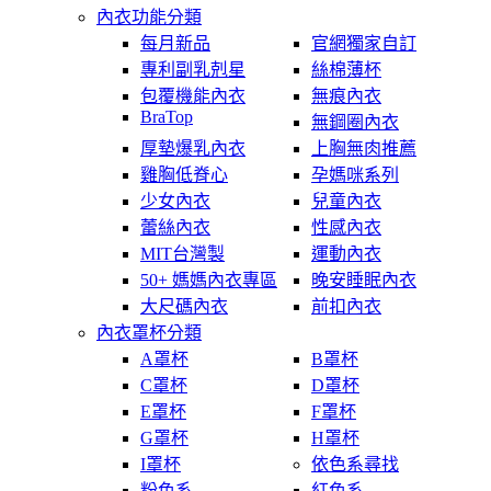
內衣功能分類
每月新品
官網獨家自訂
專利副乳剋星
絲棉薄杯
包覆機能內衣
無痕內衣
BraTop
無鋼圈內衣
厚墊爆乳內衣
上胸無肉推薦
雞胸低脊心
孕媽咪系列
少女內衣
兒童內衣
蕾絲內衣
性感內衣
MIT台灣製
運動內衣
50+ 媽媽內衣專區
晚安睡眠內衣
大尺碼內衣
前扣內衣
內衣罩杯分類
A罩杯
B罩杯
C罩杯
D罩杯
E罩杯
F罩杯
G罩杯
H罩杯
I罩杯
依色系尋找
粉色系
紅色系