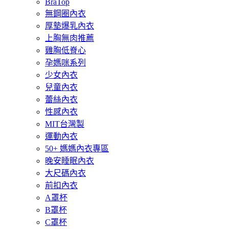
BraTop
無鋼圈內衣
厚墊爆乳內衣
上胸無肉推薦
雞胸低脊心
孕媽咪系列
少女內衣
兒童內衣
蕾絲內衣
性感內衣
MIT台灣製
運動內衣
50+ 媽媽內衣專區
晚安睡眠內衣
大尺碼內衣
前扣內衣
A罩杯
B罩杯
C罩杯