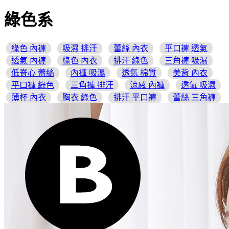
綠色系
綠色 內褲
吸濕 排汗
蕾絲 內衣
平口褲 透氣
透氣 內褲
綠色 內衣
排汗 綠色
三角褲 吸濕
低脊心 蕾絲
內褲 吸濕
透氣 棉質
美背 內衣
平口褲 綠色
三角褲 排汗
涼感 內褲
透氣 吸濕
薄杯 內衣
胸衣 綠色
排汗 平口褲
蕾絲 三角褲