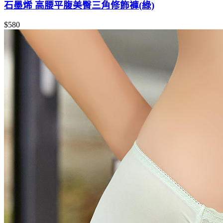
石墨烯 高腰平腹美臀三角修飾褲(綠)
$580