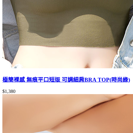
極簡裸感 無痕平口短版 可調細肩BRA TOP(時尚綠)
$1,380