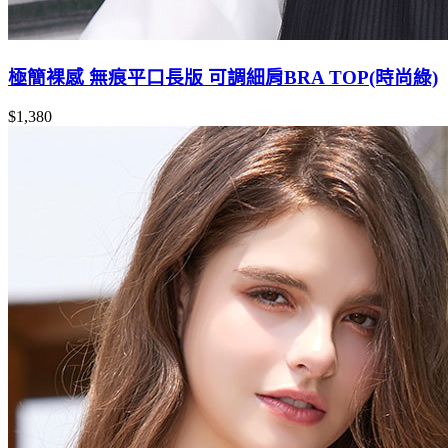
極簡裸感 無痕平口長版 可調細肩BRA TOP(時尚綠)
$1,380