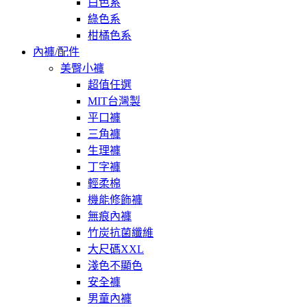
白色系
綠色系
柑橘色系
內褲/配件
美臀小褲
超值任選
MIT台灣製
平口褲
三角褲
生理褲
丁字褲
輕柔棉
機能修飾褲
無痕內褲
竹炭抗菌纖維
大尺碼XXL
淺色不顯色
安全褲
男童內褲