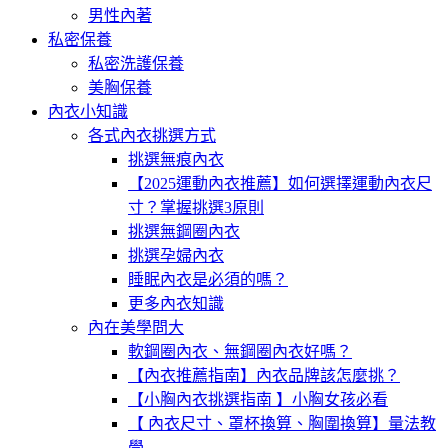
男性內著
私密保養
私密洗護保養
美胸保養
內衣小知識
各式內衣挑選方式
挑選無痕內衣
【2025運動內衣推薦】如何選擇運動內衣尺
寸？掌握挑選3原則
挑選無鋼圈內衣
挑選孕婦內衣
睡眠內衣是必須的嗎？
更多內衣知識
內在美學問大
軟鋼圈內衣、無鋼圈內衣好嗎？
【內衣推薦指南】內衣品牌該怎麼挑？
【小胸內衣挑選指南 】小胸女孩必看
【 內衣尺寸、罩杯換算、胸圍換算】量法教
學