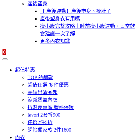
產後塑身
【 產後運動】產後塑身、瘦肚子
產後塑身衣有用嗎
瘦小腹完整攻略｜睡前瘦小腹運動、日常飲
食建議一次了解
更多內衣知識
0
超值特惠
TOP 熱銷款
超值任選 多件優惠
零碼出清99起
涼感透氣內衣
抗溫差專區 發熱保暖
favori 2套折900
任選2件5折
網站獨家款 2件1600
內衣