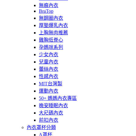
無痕內衣
BraTop
無鋼圈內衣
厚墊爆乳內衣
上胸無肉推薦
雞胸低脊心
孕媽咪系列
少女內衣
兒童內衣
蕾絲內衣
性感內衣
MIT台灣製
運動內衣
50+ 媽媽內衣專區
晚安睡眠內衣
大尺碼內衣
前扣內衣
內衣罩杯分類
A罩杯