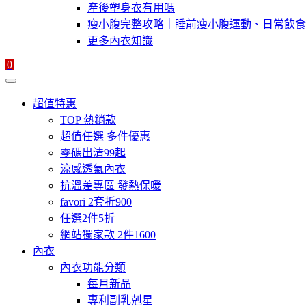
產後塑身衣有用嗎
瘦小腹完整攻略｜睡前瘦小腹運動、日常飲食
更多內衣知識
0
超值特惠
TOP 熱銷款
超值任選 多件優惠
零碼出清99起
涼感透氣內衣
抗溫差專區 發熱保暖
favori 2套折900
任選2件5折
網站獨家款 2件1600
內衣
內衣功能分類
每月新品
專利副乳剋星