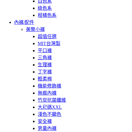
白色系
綠色系
柑橘色系
內褲/配件
美臀小褲
超值任選
MIT台灣製
平口褲
三角褲
生理褲
丁字褲
輕柔棉
機能修飾褲
無痕內褲
竹炭抗菌纖維
大尺碼XXL
淺色不顯色
安全褲
男童內褲