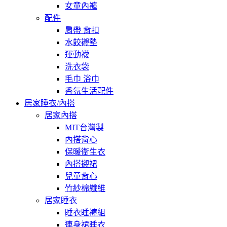
女童內褲
配件
肩帶 背扣
水餃襯墊
運動襪
洗衣袋
毛巾 浴巾
香氛生活配件
居家睡衣/內搭
居家內搭
MIT台灣製
內搭背心
保暖衛生衣
內搭襯裙
兒童背心
竹紗棉纖維
居家睡衣
睡衣睡褲組
連身裙睡衣