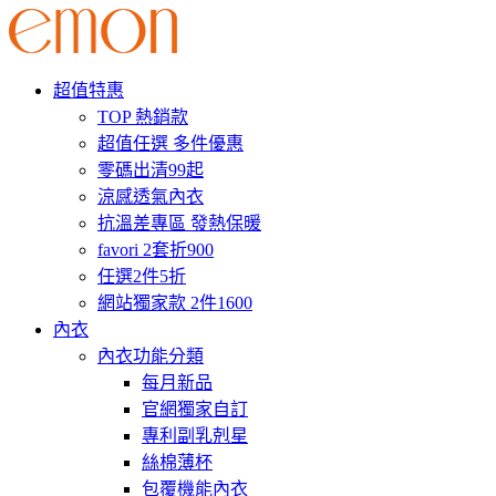
超值特惠
TOP 熱銷款
超值任選 多件優惠
零碼出清99起
涼感透氣內衣
抗溫差專區 發熱保暖
favori 2套折900
任選2件5折
網站獨家款 2件1600
內衣
內衣功能分類
每月新品
官網獨家自訂
專利副乳剋星
絲棉薄杯
包覆機能內衣