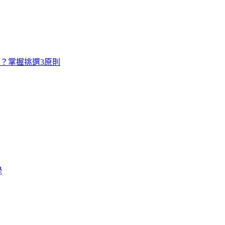
寸？掌握挑選3原則
學