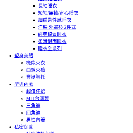
長袖睡衣
短袖/無袖/背心睡衣
細肩帶性感睡衣
洋裝 外罩衫 2件式
經典棉質睡衣
柔滑緞面睡衣
睡衣全系列
塑身美體
機能束衣
曲線束褲
豐挺胸托
型男內著
超值任選
MIT台灣製
三角褲
四角褲
男性內著
私密保養