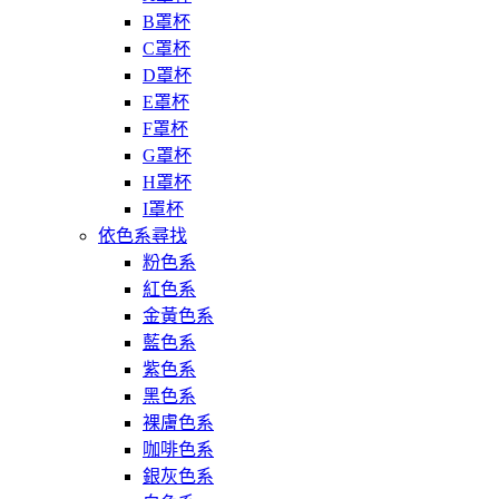
B罩杯
C罩杯
D罩杯
E罩杯
F罩杯
G罩杯
H罩杯
I罩杯
依色系尋找
粉色系
紅色系
金黃色系
藍色系
紫色系
黑色系
裸膚色系
咖啡色系
銀灰色系