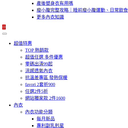
產後塑身衣有用嗎
瘦小腹完整攻略｜睡前瘦小腹運動、日常飲食
更多內衣知識
0
超值特惠
TOP 熱銷款
超值任選 多件優惠
零碼出清99起
涼感透氣內衣
抗溫差專區 發熱保暖
favori 2套折900
任選2件5折
網站獨家款 2件1600
內衣
內衣功能分類
每月新品
專利副乳剋星