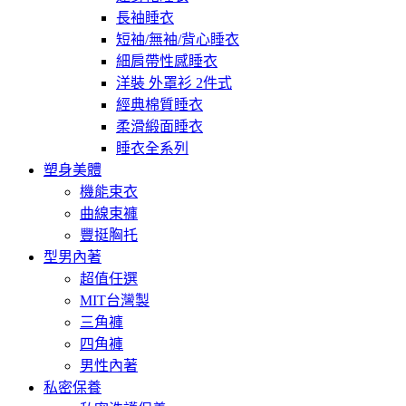
長袖睡衣
短袖/無袖/背心睡衣
細肩帶性感睡衣
洋裝 外罩衫 2件式
經典棉質睡衣
柔滑緞面睡衣
睡衣全系列
塑身美體
機能束衣
曲線束褲
豐挺胸托
型男內著
超值任選
MIT台灣製
三角褲
四角褲
男性內著
私密保養