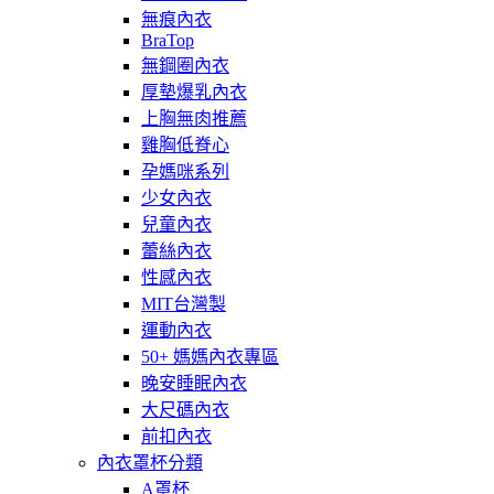
無痕內衣
BraTop
無鋼圈內衣
厚墊爆乳內衣
上胸無肉推薦
雞胸低脊心
孕媽咪系列
少女內衣
兒童內衣
蕾絲內衣
性感內衣
MIT台灣製
運動內衣
50+ 媽媽內衣專區
晚安睡眠內衣
大尺碼內衣
前扣內衣
內衣罩杯分類
A罩杯