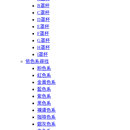
B罩杯
C罩杯
D罩杯
E罩杯
F罩杯
G罩杯
H罩杯
I罩杯
依色系尋找
粉色系
紅色系
金黃色系
藍色系
紫色系
黑色系
裸膚色系
咖啡色系
銀灰色系