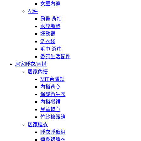
女童內褲
配件
肩帶 背扣
水餃襯墊
運動襪
洗衣袋
毛巾 浴巾
香氛生活配件
居家睡衣/內搭
居家內搭
MIT台灣製
內搭背心
保暖衛生衣
內搭襯裙
兒童背心
竹紗棉纖維
居家睡衣
睡衣睡褲組
連身裙睡衣