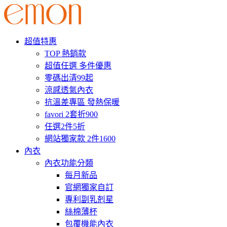
超值特惠
TOP 熱銷款
超值任選 多件優惠
零碼出清99起
涼感透氣內衣
抗溫差專區 發熱保暖
favori 2套折900
任選2件5折
網站獨家款 2件1600
內衣
內衣功能分類
每月新品
官網獨家自訂
專利副乳剋星
絲棉薄杯
包覆機能內衣