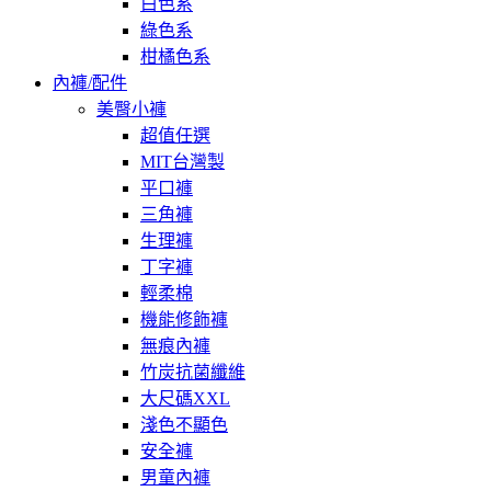
白色系
綠色系
柑橘色系
內褲/配件
美臀小褲
超值任選
MIT台灣製
平口褲
三角褲
生理褲
丁字褲
輕柔棉
機能修飾褲
無痕內褲
竹炭抗菌纖維
大尺碼XXL
淺色不顯色
安全褲
男童內褲