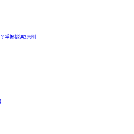
寸？掌握挑選3原則
學