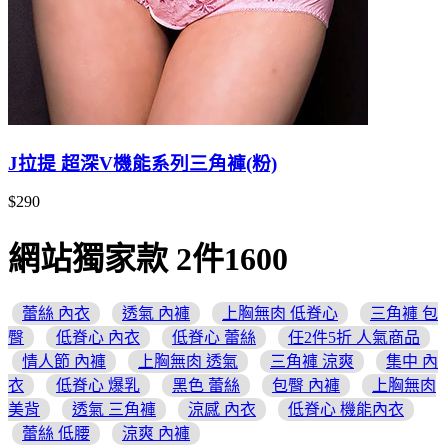
J拉提 超深V機能系列三角褲(粉)
$290
網站獨家款 2件1600
蕾絲 內衣
透氣 內褲
上胸無肉 低脊心
三角褲 包
臀
低脊心 內衣
低脊心 蕾絲
任2件5折 人氣商品
情人節 內褲
上胸無肉 透氣
三角褲 涼爽
集中 內
衣
低脊心 爆乳
黑色 蕾絲
包臀 內褲
上胸無肉
美背
透氣 三角褲
涼感 內衣
低脊心 機能內衣
蕾絲 低腰
涼爽 內褲