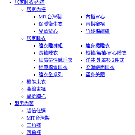
居家睡衣/內搭
居家內搭
MIT台灣製
內搭背心
保暖衛生衣
內搭襯裙
兒童背心
竹紗棉纖維
居家睡衣
睡衣睡褲組
連身裙睡衣
長袖睡衣
短袖/無袖/背心睡衣
細肩帶性感睡衣
洋裝 外罩衫 2件式
經典棉質睡衣
柔滑緞面睡衣
睡衣全系列
塑身美體
機能束衣
曲線束褲
豐挺胸托
型男內著
超值任選
MIT台灣製
三角褲
四角褲