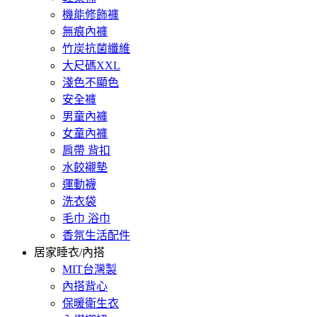
機能修飾褲
無痕內褲
竹炭抗菌纖維
大尺碼XXL
淺色不顯色
安全褲
男童內褲
女童內褲
肩帶 背扣
水餃襯墊
運動襪
洗衣袋
毛巾 浴巾
香氛生活配件
居家睡衣/內搭
MIT台灣製
內搭背心
保暖衛生衣