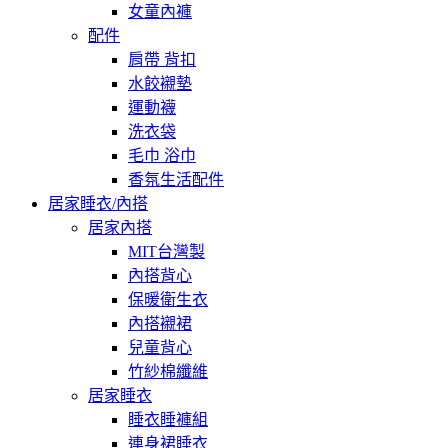
女童內褲
配件
肩帶 背扣
水餃襯墊
運動襪
洗衣袋
毛巾 浴巾
香氛生活配件
居家睡衣/內搭
居家內搭
MIT台灣製
內搭背心
保暖衛生衣
內搭襯裙
兒童背心
竹紗棉纖維
居家睡衣
睡衣睡褲組
連身裙睡衣