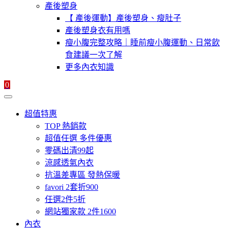
產後塑身
【 產後運動】產後塑身、瘦肚子
產後塑身衣有用嗎
瘦小腹完整攻略｜睡前瘦小腹運動、日常飲
食建議一次了解
更多內衣知識
0
超值特惠
TOP 熱銷款
超值任選 多件優惠
零碼出清99起
涼感透氣內衣
抗溫差專區 發熱保暖
favori 2套折900
任選2件5折
網站獨家款 2件1600
內衣