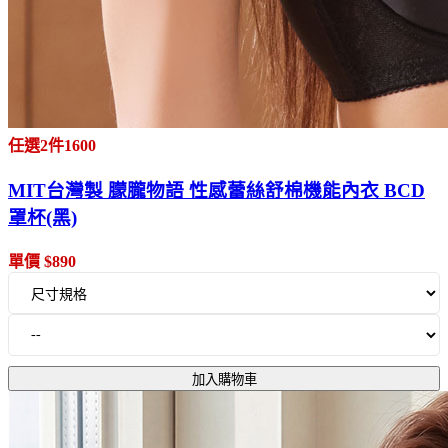
任選2件1600
MIT台灣製 朦朧物語 性感蕾絲舒棉機能內衣 BCD
罩杯(黑)
單價 $890
加入購物車