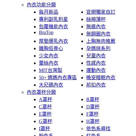
內衣功能分類
每月新品
官網獨家自訂
專利副乳剋星
絲棉薄杯
包覆機能內衣
無痕內衣
BraTop
無鋼圈內衣
厚墊爆乳內衣
上胸無肉推薦
雞胸低脊心
孕媽咪系列
少女內衣
兒童內衣
蕾絲內衣
性感內衣
MIT台灣製
運動內衣
50+ 媽媽內衣專區
晚安睡眠內衣
大尺碼內衣
前扣內衣
內衣罩杯分類
A罩杯
B罩杯
C罩杯
D罩杯
E罩杯
F罩杯
G罩杯
H罩杯
I罩杯
依色系尋找
粉色系
紅色系