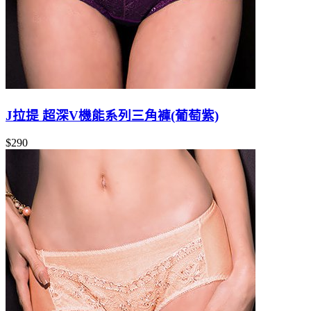
J拉提 超深V機能系列三角褲(葡萄紫)
$290