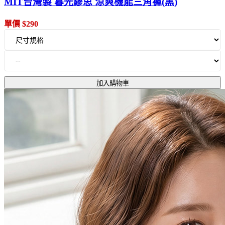
MIT台灣製 暮光繆思 涼爽機能三角褲(黑)
單價 $290
加入購物車