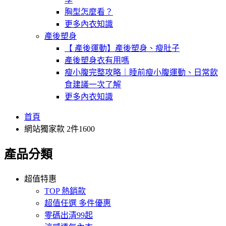
胸型怎麼看？
更多內衣知識
產後塑身
【 產後運動】產後塑身、瘦肚子
產後塑身衣有用嗎
瘦小腹完整攻略｜睡前瘦小腹運動、日常飲
食建議一次了解
更多內衣知識
首頁
網站獨家款 2件1600
產品分類
超值特惠
TOP 熱銷款
超值任選 多件優惠
零碼出清99起