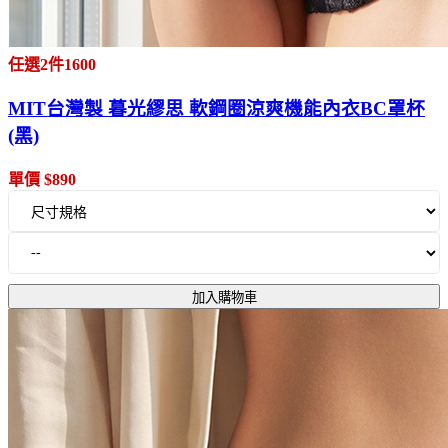
任選2件1600
MIT台灣製 暮光繆思 軟鋼圈涼爽機能內衣BC罩杯
(黑)
單價 $890
加入購物車