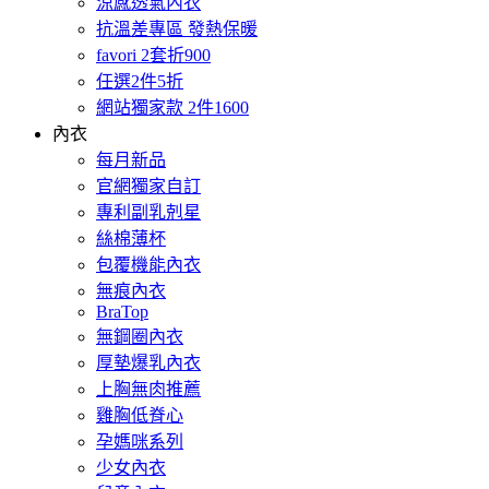
涼感透氣內衣
抗溫差專區 發熱保暖
favori 2套折900
任選2件5折
網站獨家款 2件1600
內衣
每月新品
官網獨家自訂
專利副乳剋星
絲棉薄杯
包覆機能內衣
無痕內衣
BraTop
無鋼圈內衣
厚墊爆乳內衣
上胸無肉推薦
雞胸低脊心
孕媽咪系列
少女內衣