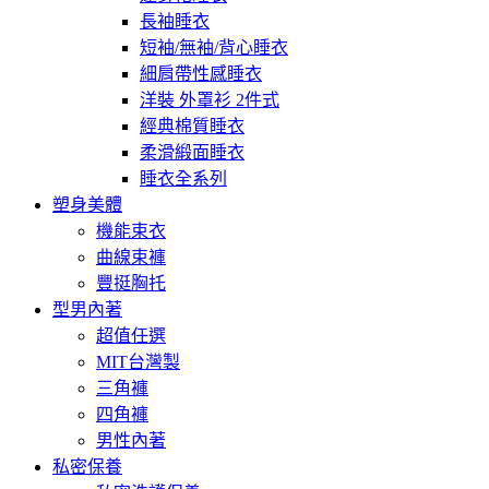
長袖睡衣
短袖/無袖/背心睡衣
細肩帶性感睡衣
洋裝 外罩衫 2件式
經典棉質睡衣
柔滑緞面睡衣
睡衣全系列
塑身美體
機能束衣
曲線束褲
豐挺胸托
型男內著
超值任選
MIT台灣製
三角褲
四角褲
男性內著
私密保養