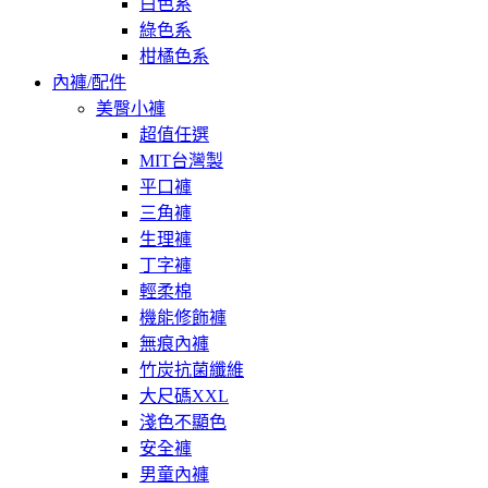
白色系
綠色系
柑橘色系
內褲/配件
美臀小褲
超值任選
MIT台灣製
平口褲
三角褲
生理褲
丁字褲
輕柔棉
機能修飾褲
無痕內褲
竹炭抗菌纖維
大尺碼XXL
淺色不顯色
安全褲
男童內褲