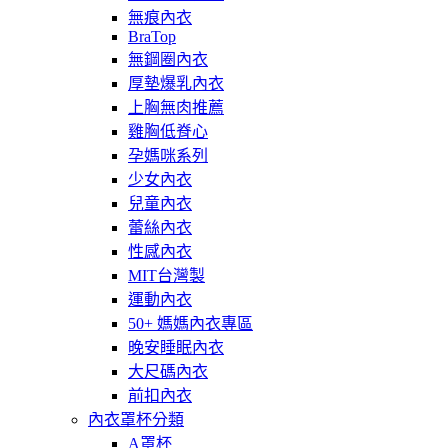
無痕內衣
BraTop
無鋼圈內衣
厚墊爆乳內衣
上胸無肉推薦
雞胸低脊心
孕媽咪系列
少女內衣
兒童內衣
蕾絲內衣
性感內衣
MIT台灣製
運動內衣
50+ 媽媽內衣專區
晚安睡眠內衣
大尺碼內衣
前扣內衣
內衣罩杯分類
A罩杯