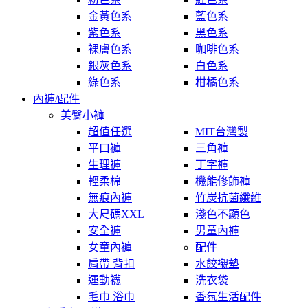
金黃色系
藍色系
紫色系
黑色系
裸膚色系
咖啡色系
銀灰色系
白色系
綠色系
柑橘色系
內褲/配件
美臀小褲
超值任選
MIT台灣製
平口褲
三角褲
生理褲
丁字褲
輕柔棉
機能修飾褲
無痕內褲
竹炭抗菌纖維
大尺碼XXL
淺色不顯色
安全褲
男童內褲
女童內褲
配件
肩帶 背扣
水餃襯墊
運動襪
洗衣袋
毛巾 浴巾
香氛生活配件