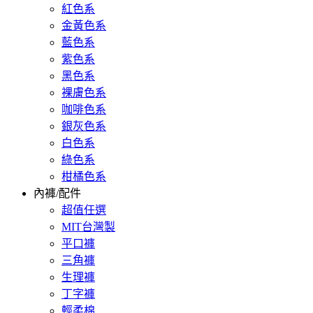
紅色系
金黃色系
藍色系
紫色系
黑色系
裸膚色系
咖啡色系
銀灰色系
白色系
綠色系
柑橘色系
內褲/配件
超值任選
MIT台灣製
平口褲
三角褲
生理褲
丁字褲
輕柔棉