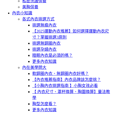
私密洗護保養
美胸保養
內衣小知識
各式內衣挑選方式
挑選無痕內衣
【2025運動內衣推薦】如何選擇運動內衣尺
寸？掌握挑選3原則
挑選無鋼圈內衣
挑選孕婦內衣
睡眠內衣是必須的嗎？
更多內衣知識
內在美學問大
軟鋼圈內衣、無鋼圈內衣好嗎？
【內衣推薦指南】內衣品牌該怎麼挑？
【小胸內衣挑選指南 】小胸女孩必看
【 內衣尺寸、罩杯換算、胸圍換算】量法教
學
胸型怎麼看？
更多內衣知識