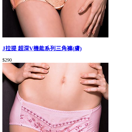
J拉提 超深V機能系列三角褲(膚)
$290