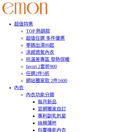
超值特惠
TOP 熱銷款
超值任選 多件優惠
零碼出清99起
涼感透氣內衣
抗溫差專區 發熱保暖
favori 2套折900
任選2件5折
網站獨家款 2件1600
內衣
內衣功能分類
每月新品
官網獨家自訂
專利副乳剋星
絲棉薄杯
包覆機能內衣