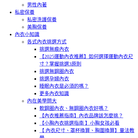
男性內著
私密保養
私密洗護保養
美胸保養
內衣小知識
各式內衣挑選方式
挑選無痕內衣
【2025運動內衣推薦】如何選擇運動內衣尺
寸？掌握挑選3原則
挑選無鋼圈內衣
挑選孕婦內衣
睡眠內衣是必須的嗎？
更多內衣知識
內在美學問大
軟鋼圈內衣、無鋼圈內衣好嗎？
【內衣推薦指南】內衣品牌該怎麼挑？
【小胸內衣挑選指南 】小胸女孩必看
【 內衣尺寸、罩杯換算、胸圍換算】量法教
學