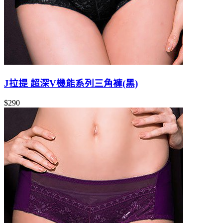
J拉提 超深V機能系列三角褲(黑)
$290