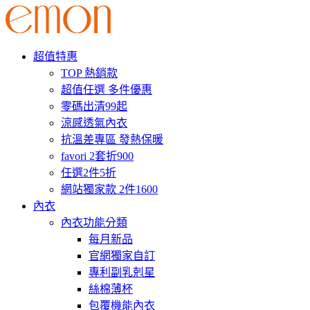
超值特惠
TOP 熱銷款
超值任選 多件優惠
零碼出清99起
涼感透氣內衣
抗溫差專區 發熱保暖
favori 2套折900
任選2件5折
網站獨家款 2件1600
內衣
內衣功能分類
每月新品
官網獨家自訂
專利副乳剋星
絲棉薄杯
包覆機能內衣