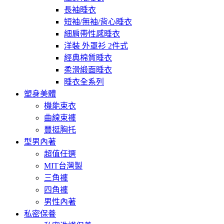
長袖睡衣
短袖/無袖/背心睡衣
細肩帶性感睡衣
洋裝 外罩衫 2件式
經典棉質睡衣
柔滑緞面睡衣
睡衣全系列
塑身美體
機能束衣
曲線束褲
豐挺胸托
型男內著
超值任選
MIT台灣製
三角褲
四角褲
男性內著
私密保養