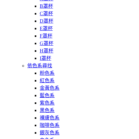
B罩杯
C罩杯
D罩杯
E罩杯
F罩杯
G罩杯
H罩杯
I罩杯
依色系尋找
粉色系
紅色系
金黃色系
藍色系
紫色系
黑色系
裸膚色系
咖啡色系
銀灰色系