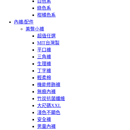
白色系
綠色系
柑橘色系
內褲/配件
美臀小褲
超值任選
MIT台灣製
平口褲
三角褲
生理褲
丁字褲
輕柔棉
機能修飾褲
無痕內褲
竹炭抗菌纖維
大尺碼XXL
淺色不顯色
安全褲
男童內褲