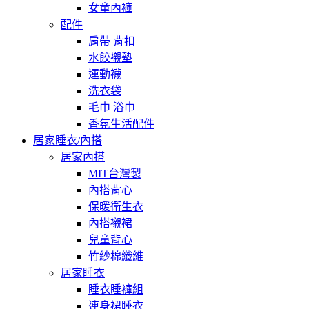
女童內褲
配件
肩帶 背扣
水餃襯墊
運動襪
洗衣袋
毛巾 浴巾
香氛生活配件
居家睡衣/內搭
居家內搭
MIT台灣製
內搭背心
保暖衛生衣
內搭襯裙
兒童背心
竹紗棉纖維
居家睡衣
睡衣睡褲組
連身裙睡衣