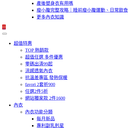
產後塑身衣有用嗎
瘦小腹完整攻略｜睡前瘦小腹運動、日常飲食
更多內衣知識
0
超值特惠
TOP 熱銷款
超值任選 多件優惠
零碼出清99起
涼感透氣內衣
抗溫差專區 發熱保暖
favori 2套折900
任選2件5折
網站獨家款 2件1600
內衣
內衣功能分類
每月新品
專利副乳剋星