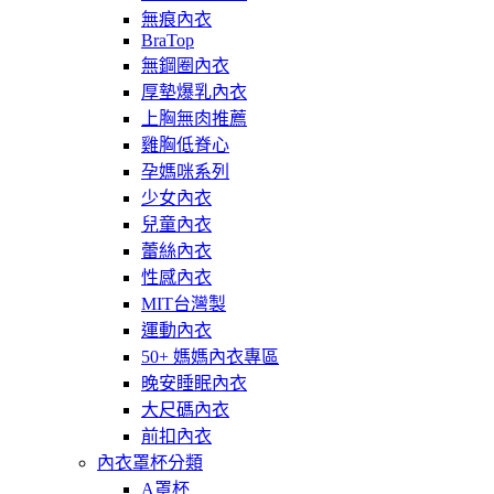
無痕內衣
BraTop
無鋼圈內衣
厚墊爆乳內衣
上胸無肉推薦
雞胸低脊心
孕媽咪系列
少女內衣
兒童內衣
蕾絲內衣
性感內衣
MIT台灣製
運動內衣
50+ 媽媽內衣專區
晚安睡眠內衣
大尺碼內衣
前扣內衣
內衣罩杯分類
A罩杯