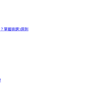
寸？掌握挑選3原則
學