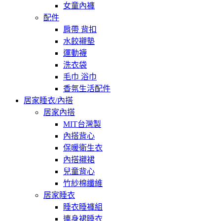
女童內褲
配件
肩帶 背扣
水餃襯墊
運動襪
洗衣袋
毛巾 浴巾
香氛生活配件
居家睡衣/內搭
居家內搭
MIT台灣製
內搭背心
保暖衛生衣
內搭襯裙
兒童背心
竹紗棉纖維
居家睡衣
睡衣睡褲組
連身裙睡衣