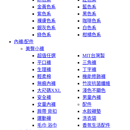
金黃色系
藍色系
紫色系
黑色系
裸膚色系
咖啡色系
銀灰色系
白色系
綠色系
柑橘色系
內褲/配件
美臀小褲
超值任選
MIT台灣製
平口褲
三角褲
生理褲
丁字褲
輕柔棉
機能修飾褲
無痕內褲
竹炭抗菌纖維
大尺碼XXL
淺色不顯色
安全褲
男童內褲
女童內褲
配件
肩帶 背扣
水餃襯墊
運動襪
洗衣袋
毛巾 浴巾
香氛生活配件