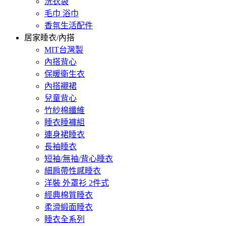
洗衣袋
毛巾 浴巾
香氛生活配件
居家睡衣/內搭
MIT台灣製
內搭背心
保暖衛生衣
內搭襯裙
兒童背心
竹紗棉纖維
睡衣睡褲組
連身裙睡衣
長袖睡衣
短袖/無袖/背心睡衣
細肩帶性感睡衣
洋裝 外罩衫 2件式
經典棉質睡衣
柔滑緞面睡衣
睡衣全系列