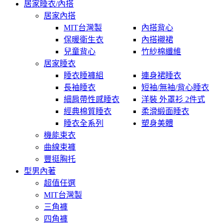
居家睡衣/內搭
居家內搭
MIT台灣製
內搭背心
保暖衛生衣
內搭襯裙
兒童背心
竹紗棉纖維
居家睡衣
睡衣睡褲組
連身裙睡衣
長袖睡衣
短袖/無袖/背心睡衣
細肩帶性感睡衣
洋裝 外罩衫 2件式
經典棉質睡衣
柔滑緞面睡衣
睡衣全系列
塑身美體
機能束衣
曲線束褲
豐挺胸托
型男內著
超值任選
MIT台灣製
三角褲
四角褲