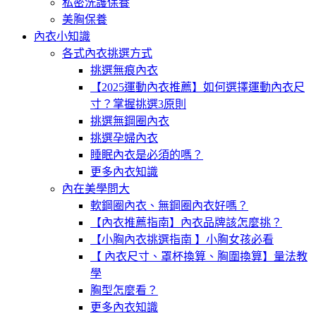
私密洗護保養
美胸保養
內衣小知識
各式內衣挑選方式
挑選無痕內衣
【2025運動內衣推薦】如何選擇運動內衣尺
寸？掌握挑選3原則
挑選無鋼圈內衣
挑選孕婦內衣
睡眠內衣是必須的嗎？
更多內衣知識
內在美學問大
軟鋼圈內衣、無鋼圈內衣好嗎？
【內衣推薦指南】內衣品牌該怎麼挑？
【小胸內衣挑選指南 】小胸女孩必看
【 內衣尺寸、罩杯換算、胸圍換算】量法教
學
胸型怎麼看？
更多內衣知識