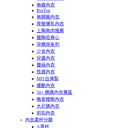
無痕內衣
BraTop
無鋼圈內衣
厚墊爆乳內衣
上胸無肉推薦
雞胸低脊心
孕媽咪系列
少女內衣
兒童內衣
蕾絲內衣
性感內衣
MIT台灣製
運動內衣
50+ 媽媽內衣專區
晚安睡眠內衣
大尺碼內衣
前扣內衣
內衣罩杯分類
A罩杯