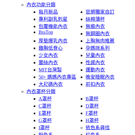
內衣功能分類
每月新品
官網獨家自訂
專利副乳剋星
絲棉薄杯
包覆機能內衣
無痕內衣
BraTop
無鋼圈內衣
厚墊爆乳內衣
上胸無肉推薦
雞胸低脊心
孕媽咪系列
少女內衣
兒童內衣
蕾絲內衣
性感內衣
MIT台灣製
運動內衣
50+ 媽媽內衣專區
晚安睡眠內衣
大尺碼內衣
前扣內衣
內衣罩杯分類
A罩杯
B罩杯
C罩杯
D罩杯
E罩杯
F罩杯
G罩杯
H罩杯
I罩杯
依色系尋找
粉色系
紅色系