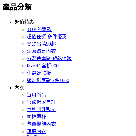
產品分類
超值特惠
TOP 熱銷款
超值任選 多件優惠
零碼出清99起
涼感透氣內衣
抗溫差專區 發熱保暖
favori 2套折900
任選2件5折
網站獨家款 2件1600
內衣
每月新品
官網獨家自訂
專利副乳剋星
絲棉薄杯
包覆機能內衣
無痕內衣