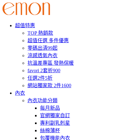
超值特惠
TOP 熱銷款
超值任選 多件優惠
零碼出清99起
涼感透氣內衣
抗溫差專區 發熱保暖
favori 2套折900
任選2件5折
網站獨家款 2件1600
內衣
內衣功能分類
每月新品
官網獨家自訂
專利副乳剋星
絲棉薄杯
包覆機能內衣