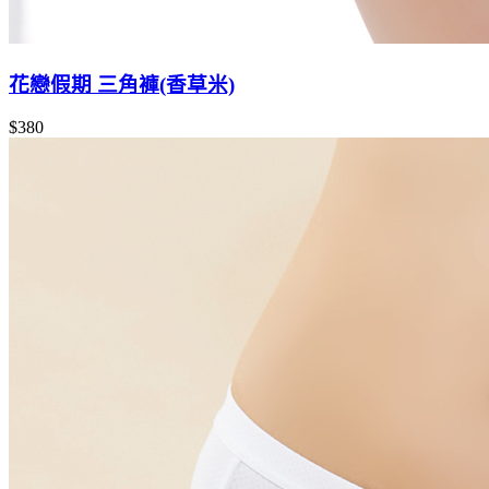
花戀假期 三角褲(香草米)
$380