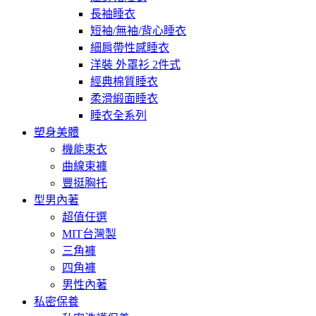
長袖睡衣
短袖/無袖/背心睡衣
細肩帶性感睡衣
洋裝 外罩衫 2件式
經典棉質睡衣
柔滑緞面睡衣
睡衣全系列
塑身美體
機能束衣
曲線束褲
豐挺胸托
型男內著
超值任選
MIT台灣製
三角褲
四角褲
男性內著
私密保養