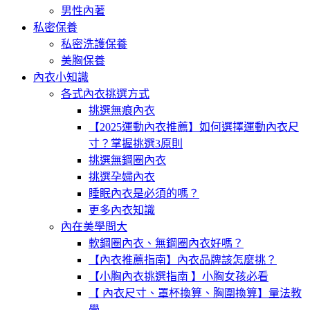
男性內著
私密保養
私密洗護保養
美胸保養
內衣小知識
各式內衣挑選方式
挑選無痕內衣
【2025運動內衣推薦】如何選擇運動內衣尺
寸？掌握挑選3原則
挑選無鋼圈內衣
挑選孕婦內衣
睡眠內衣是必須的嗎？
更多內衣知識
內在美學問大
軟鋼圈內衣、無鋼圈內衣好嗎？
【內衣推薦指南】內衣品牌該怎麼挑？
【小胸內衣挑選指南 】小胸女孩必看
【 內衣尺寸、罩杯換算、胸圍換算】量法教
學