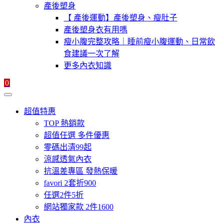
產後塑身
【 產後運動】產後塑身、瘦肚子
產後塑身衣有用嗎
瘦小腹完整攻略｜睡前瘦小腹運動、日常飲
食建議一次了解
更多內衣知識
0
超值特惠
TOP 熱銷款
超值任選 多件優惠
零碼出清99起
涼感透氣內衣
抗溫差專區 發熱保暖
favori 2套折900
任選2件5折
網站獨家款 2件1600
內衣