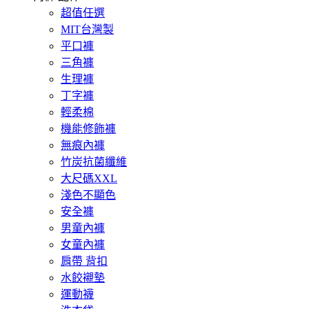
超值任選
MIT台灣製
平口褲
三角褲
生理褲
丁字褲
輕柔棉
機能修飾褲
無痕內褲
竹炭抗菌纖維
大尺碼XXL
淺色不顯色
安全褲
男童內褲
女童內褲
肩帶 背扣
水餃襯墊
運動襪