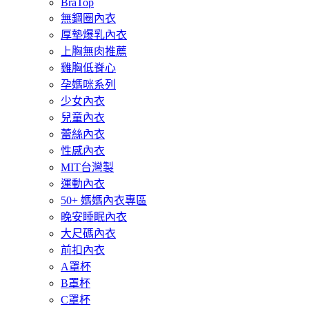
BraTop
無鋼圈內衣
厚墊爆乳內衣
上胸無肉推薦
雞胸低脊心
孕媽咪系列
少女內衣
兒童內衣
蕾絲內衣
性感內衣
MIT台灣製
運動內衣
50+ 媽媽內衣專區
晚安睡眠內衣
大尺碼內衣
前扣內衣
A罩杯
B罩杯
C罩杯