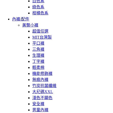
白色系
綠色系
柑橘色系
內褲/配件
美臀小褲
超值任選
MIT台灣製
平口褲
三角褲
生理褲
丁字褲
輕柔棉
機能修飾褲
無痕內褲
竹炭抗菌纖維
大尺碼XXL
淺色不顯色
安全褲
男童內褲