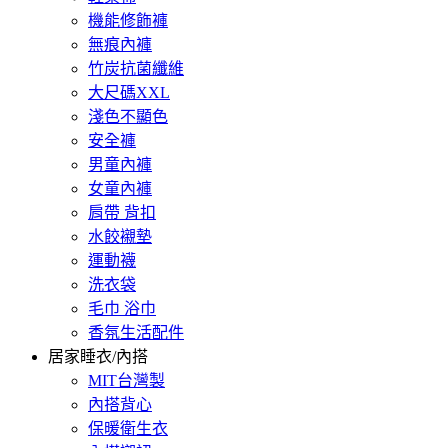
機能修飾褲
無痕內褲
竹炭抗菌纖維
大尺碼XXL
淺色不顯色
安全褲
男童內褲
女童內褲
肩帶 背扣
水餃襯墊
運動襪
洗衣袋
毛巾 浴巾
香氛生活配件
居家睡衣/內搭
MIT台灣製
內搭背心
保暖衛生衣