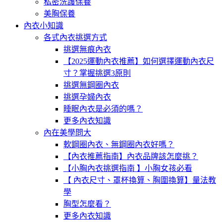
私密洗護保養
美胸保養
內衣小知識
各式內衣挑選方式
挑選無痕內衣
【2025運動內衣推薦】如何選擇運動內衣尺
寸？掌握挑選3原則
挑選無鋼圈內衣
挑選孕婦內衣
睡眠內衣是必須的嗎？
更多內衣知識
內在美學問大
軟鋼圈內衣、無鋼圈內衣好嗎？
【內衣推薦指南】內衣品牌該怎麼挑？
【小胸內衣挑選指南 】小胸女孩必看
【 內衣尺寸、罩杯換算、胸圍換算】量法教
學
胸型怎麼看？
更多內衣知識