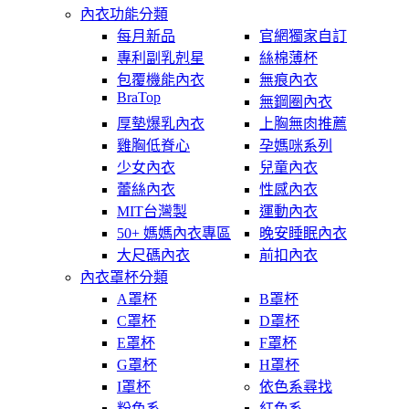
內衣功能分類
每月新品
官網獨家自訂
專利副乳剋星
絲棉薄杯
包覆機能內衣
無痕內衣
BraTop
無鋼圈內衣
厚墊爆乳內衣
上胸無肉推薦
雞胸低脊心
孕媽咪系列
少女內衣
兒童內衣
蕾絲內衣
性感內衣
MIT台灣製
運動內衣
50+ 媽媽內衣專區
晚安睡眠內衣
大尺碼內衣
前扣內衣
內衣罩杯分類
A罩杯
B罩杯
C罩杯
D罩杯
E罩杯
F罩杯
G罩杯
H罩杯
I罩杯
依色系尋找
粉色系
紅色系