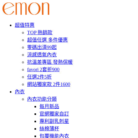
超值特惠
TOP 熱銷款
超值任選 多件優惠
零碼出清99起
涼感透氣內衣
抗溫差專區 發熱保暖
favori 2套折900
任選2件5折
網站獨家款 2件1600
內衣
內衣功能分類
每月新品
官網獨家自訂
專利副乳剋星
絲棉薄杯
包覆機能內衣