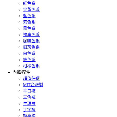
紅色系
金黃色系
藍色系
紫色系
黑色系
裸膚色系
咖啡色系
銀灰色系
白色系
綠色系
柑橘色系
內褲/配件
超值任選
MIT台灣製
平口褲
三角褲
生理褲
丁字褲
輕柔棉