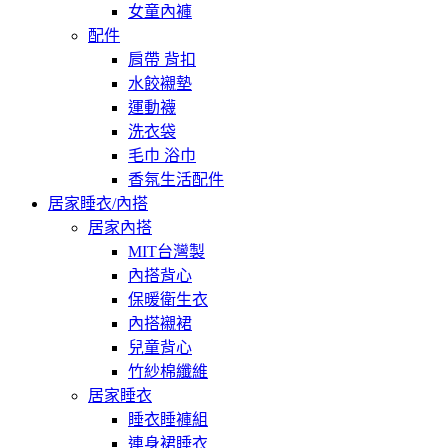
女童內褲
配件
肩帶 背扣
水餃襯墊
運動襪
洗衣袋
毛巾 浴巾
香氛生活配件
居家睡衣/內搭
居家內搭
MIT台灣製
內搭背心
保暖衛生衣
內搭襯裙
兒童背心
竹紗棉纖維
居家睡衣
睡衣睡褲組
連身裙睡衣