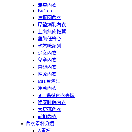
無痕內衣
BraTop
無鋼圈內衣
厚墊爆乳內衣
上胸無肉推薦
雞胸低脊心
孕媽咪系列
少女內衣
兒童內衣
蕾絲內衣
性感內衣
MIT台灣製
運動內衣
50+ 媽媽內衣專區
晚安睡眠內衣
大尺碼內衣
前扣內衣
內衣罩杯分類
A罩杯