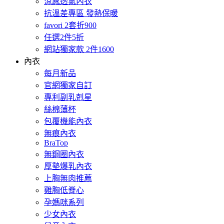
涼感透氣內衣
抗溫差專區 發熱保暖
favori 2套折900
任選2件5折
網站獨家款 2件1600
內衣
每月新品
官網獨家自訂
專利副乳剋星
絲棉薄杯
包覆機能內衣
無痕內衣
BraTop
無鋼圈內衣
厚墊爆乳內衣
上胸無肉推薦
雞胸低脊心
孕媽咪系列
少女內衣