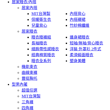
居家睡衣/內搭
居家內搭
MIT台灣製
內搭背心
保暖衛生衣
內搭襯裙
兒童背心
竹紗棉纖維
居家睡衣
睡衣睡褲組
連身裙睡衣
長袖睡衣
短袖/無袖/背心睡衣
細肩帶性感睡衣
洋裝 外罩衫 2件式
經典棉質睡衣
柔滑緞面睡衣
睡衣全系列
塑身美體
機能束衣
曲線束褲
豐挺胸托
型男內著
超值任選
MIT台灣製
三角褲
四角褲