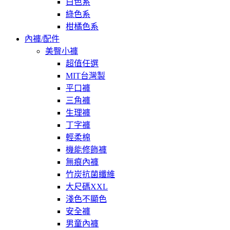
白色系
綠色系
柑橘色系
內褲/配件
美臀小褲
超值任選
MIT台灣製
平口褲
三角褲
生理褲
丁字褲
輕柔棉
機能修飾褲
無痕內褲
竹炭抗菌纖維
大尺碼XXL
淺色不顯色
安全褲
男童內褲