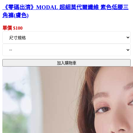
《零碼出清》MODAL 超細莫代爾纖維 素色低腰三
角褲(膚色)
單價 $100
加入購物車