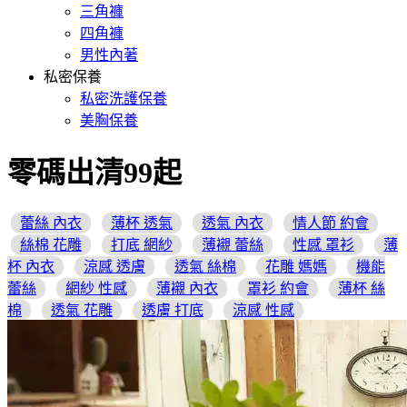
三角褲
四角褲
男性內著
私密保養
私密洗護保養
美胸保養
零碼出清99起
蕾絲 內衣
薄杯 透氣
透氣 內衣
情人節 約會
絲棉 花雕
打底 網紗
薄襯 蕾絲
性感 罩衫
薄
杯 內衣
涼感 透膚
透氣 絲棉
花雕 媽媽
機能
蕾絲
網紗 性感
薄襯 內衣
罩衫 約會
薄杯 絲
棉
透氣 花雕
透膚 打底
涼感 性感