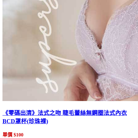
《零碼出清》法式之吻 睫毛蕾絲無鋼圈法式內衣
BCD罩杯(珍珠裸)
單價 $100