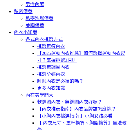
男性內著
私密保養
私密洗護保養
美胸保養
內衣小知識
各式內衣挑選方式
挑選無痕內衣
【2025運動內衣推薦】如何選擇運動內衣尺
寸？掌握挑選3原則
挑選無鋼圈內衣
挑選孕婦內衣
睡眠內衣是必須的嗎？
更多內衣知識
內在美學問大
軟鋼圈內衣、無鋼圈內衣好嗎？
【內衣推薦指南】內衣品牌該怎麼挑？
【小胸內衣挑選指南 】小胸女孩必看
【 內衣尺寸、罩杯換算、胸圍換算】量法教
學