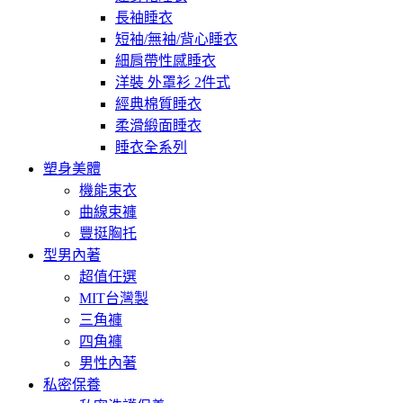
長袖睡衣
短袖/無袖/背心睡衣
細肩帶性感睡衣
洋裝 外罩衫 2件式
經典棉質睡衣
柔滑緞面睡衣
睡衣全系列
塑身美體
機能束衣
曲線束褲
豐挺胸托
型男內著
超值任選
MIT台灣製
三角褲
四角褲
男性內著
私密保養