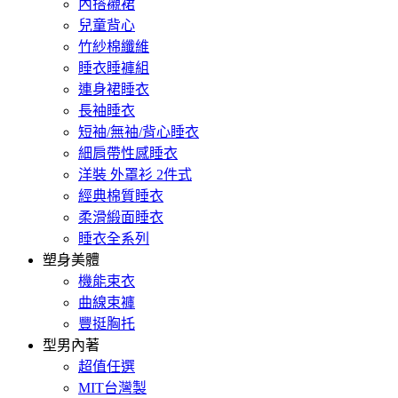
內搭襯裙
兒童背心
竹紗棉纖維
睡衣睡褲組
連身裙睡衣
長袖睡衣
短袖/無袖/背心睡衣
細肩帶性感睡衣
洋裝 外罩衫 2件式
經典棉質睡衣
柔滑緞面睡衣
睡衣全系列
塑身美體
機能束衣
曲線束褲
豐挺胸托
型男內著
超值任選
MIT台灣製