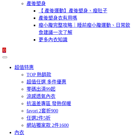
產後塑身
【 產後運動】產後塑身、瘦肚子
產後塑身衣有用嗎
瘦小腹完整攻略｜睡前瘦小腹運動、日常飲
食建議一次了解
更多內衣知識
0
超值特惠
TOP 熱銷款
超值任選 多件優惠
零碼出清99起
涼感透氣內衣
抗溫差專區 發熱保暖
favori 2套折900
任選2件5折
網站獨家款 2件1600
內衣