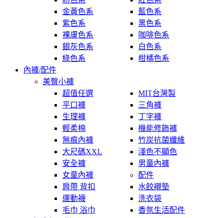
金黃色系
藍色系
紫色系
黑色系
裸膚色系
咖啡色系
銀灰色系
白色系
綠色系
柑橘色系
內褲/配件
美臀小褲
超值任選
MIT台灣製
平口褲
三角褲
生理褲
丁字褲
輕柔棉
機能修飾褲
無痕內褲
竹炭抗菌纖維
大尺碼XXL
淺色不顯色
安全褲
男童內褲
女童內褲
配件
肩帶 背扣
水餃襯墊
運動襪
洗衣袋
毛巾 浴巾
香氛生活配件