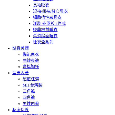
長袖睡衣
短袖/無袖/背心睡衣
細肩帶性感睡衣
洋裝 外罩衫 2件式
經典棉質睡衣
柔滑緞面睡衣
睡衣全系列
塑身美體
機能束衣
曲線束褲
豐挺胸托
型男內著
超值任選
MIT台灣製
三角褲
四角褲
男性內著
私密保養