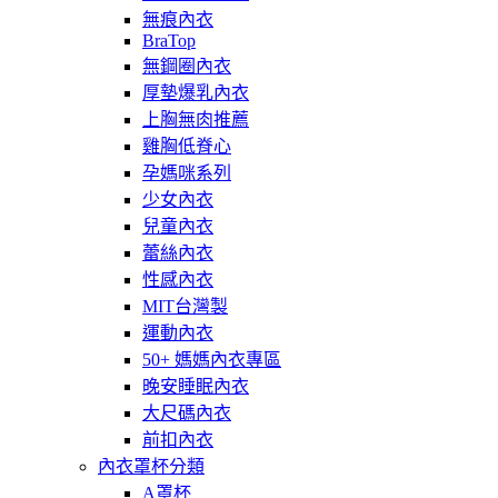
無痕內衣
BraTop
無鋼圈內衣
厚墊爆乳內衣
上胸無肉推薦
雞胸低脊心
孕媽咪系列
少女內衣
兒童內衣
蕾絲內衣
性感內衣
MIT台灣製
運動內衣
50+ 媽媽內衣專區
晚安睡眠內衣
大尺碼內衣
前扣內衣
內衣罩杯分類
A罩杯