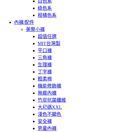
白色系
綠色系
柑橘色系
內褲/配件
美臀小褲
超值任選
MIT台灣製
平口褲
三角褲
生理褲
丁字褲
輕柔棉
機能修飾褲
無痕內褲
竹炭抗菌纖維
大尺碼XXL
淺色不顯色
安全褲
男童內褲