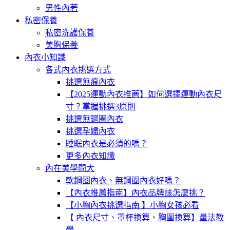
男性內著
私密保養
私密洗護保養
美胸保養
內衣小知識
各式內衣挑選方式
挑選無痕內衣
【2025運動內衣推薦】如何選擇運動內衣尺
寸？掌握挑選3原則
挑選無鋼圈內衣
挑選孕婦內衣
睡眠內衣是必須的嗎？
更多內衣知識
內在美學問大
軟鋼圈內衣、無鋼圈內衣好嗎？
【內衣推薦指南】內衣品牌該怎麼挑？
【小胸內衣挑選指南 】小胸女孩必看
【 內衣尺寸、罩杯換算、胸圍換算】量法教
學