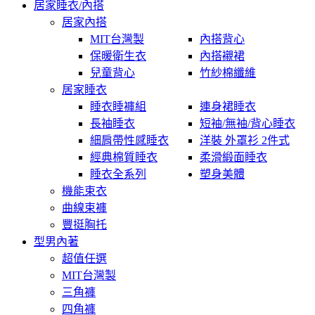
居家睡衣/內搭
居家內搭
MIT台灣製
內搭背心
保暖衛生衣
內搭襯裙
兒童背心
竹紗棉纖維
居家睡衣
睡衣睡褲組
連身裙睡衣
長袖睡衣
短袖/無袖/背心睡衣
細肩帶性感睡衣
洋裝 外罩衫 2件式
經典棉質睡衣
柔滑緞面睡衣
睡衣全系列
塑身美體
機能束衣
曲線束褲
豐挺胸托
型男內著
超值任選
MIT台灣製
三角褲
四角褲