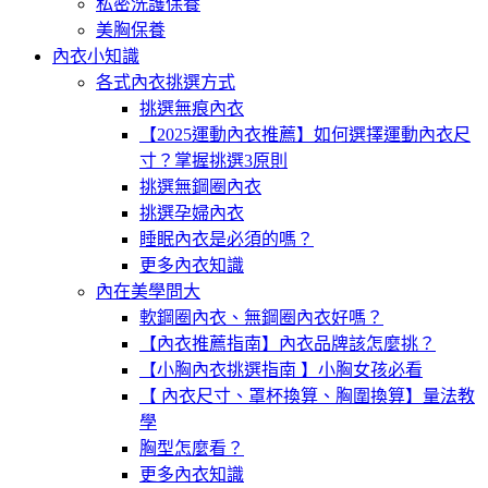
私密洗護保養
美胸保養
內衣小知識
各式內衣挑選方式
挑選無痕內衣
【2025運動內衣推薦】如何選擇運動內衣尺
寸？掌握挑選3原則
挑選無鋼圈內衣
挑選孕婦內衣
睡眠內衣是必須的嗎？
更多內衣知識
內在美學問大
軟鋼圈內衣、無鋼圈內衣好嗎？
【內衣推薦指南】內衣品牌該怎麼挑？
【小胸內衣挑選指南 】小胸女孩必看
【 內衣尺寸、罩杯換算、胸圍換算】量法教
學
胸型怎麼看？
更多內衣知識