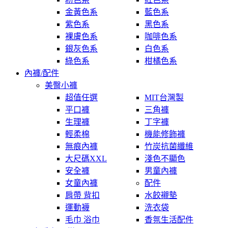
金黃色系
藍色系
紫色系
黑色系
裸膚色系
咖啡色系
銀灰色系
白色系
綠色系
柑橘色系
內褲/配件
美臀小褲
超值任選
MIT台灣製
平口褲
三角褲
生理褲
丁字褲
輕柔棉
機能修飾褲
無痕內褲
竹炭抗菌纖維
大尺碼XXL
淺色不顯色
安全褲
男童內褲
女童內褲
配件
肩帶 背扣
水餃襯墊
運動襪
洗衣袋
毛巾 浴巾
香氛生活配件