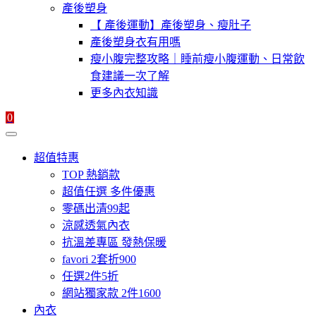
產後塑身
【 產後運動】產後塑身、瘦肚子
產後塑身衣有用嗎
瘦小腹完整攻略｜睡前瘦小腹運動、日常飲
食建議一次了解
更多內衣知識
0
超值特惠
TOP 熱銷款
超值任選 多件優惠
零碼出清99起
涼感透氣內衣
抗溫差專區 發熱保暖
favori 2套折900
任選2件5折
網站獨家款 2件1600
內衣