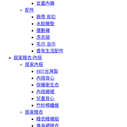
女童內褲
配件
肩帶 背扣
水餃襯墊
運動襪
洗衣袋
毛巾 浴巾
香氛生活配件
居家睡衣/內搭
居家內搭
MIT台灣製
內搭背心
保暖衛生衣
內搭襯裙
兒童背心
竹紗棉纖維
居家睡衣
睡衣睡褲組
連身裙睡衣