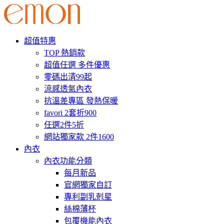
超值特惠
TOP 熱銷款
超值任選 多件優惠
零碼出清99起
涼感透氣內衣
抗溫差專區 發熱保暖
favori 2套折900
任選2件5折
網站獨家款 2件1600
內衣
內衣功能分類
每月新品
官網獨家自訂
專利副乳剋星
絲棉薄杯
包覆機能內衣