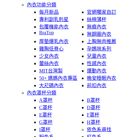
內衣功能分類
每月新品
官網獨家自訂
專利副乳剋星
絲棉薄杯
包覆機能內衣
無痕內衣
BraTop
無鋼圈內衣
厚墊爆乳內衣
上胸無肉推薦
雞胸低脊心
孕媽咪系列
少女內衣
兒童內衣
蕾絲內衣
性感內衣
MIT台灣製
運動內衣
50+ 媽媽內衣專區
晚安睡眠內衣
大尺碼內衣
前扣內衣
內衣罩杯分類
A罩杯
B罩杯
C罩杯
D罩杯
E罩杯
F罩杯
G罩杯
H罩杯
I罩杯
依色系尋找
粉色系
紅色系