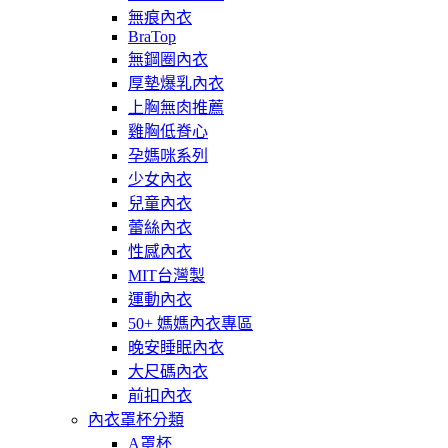
無痕內衣
BraTop
無鋼圈內衣
厚墊爆乳內衣
上胸無肉推薦
雞胸低脊心
孕媽咪系列
少女內衣
兒童內衣
蕾絲內衣
性感內衣
MIT台灣製
運動內衣
50+ 媽媽內衣專區
晚安睡眠內衣
大尺碼內衣
前扣內衣
內衣罩杯分類
A罩杯