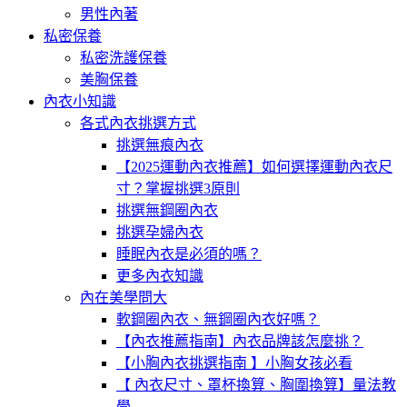
男性內著
私密保養
私密洗護保養
美胸保養
內衣小知識
各式內衣挑選方式
挑選無痕內衣
【2025運動內衣推薦】如何選擇運動內衣尺
寸？掌握挑選3原則
挑選無鋼圈內衣
挑選孕婦內衣
睡眠內衣是必須的嗎？
更多內衣知識
內在美學問大
軟鋼圈內衣、無鋼圈內衣好嗎？
【內衣推薦指南】內衣品牌該怎麼挑？
【小胸內衣挑選指南 】小胸女孩必看
【 內衣尺寸、罩杯換算、胸圍換算】量法教
學