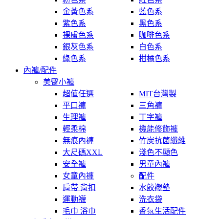
金黃色系
藍色系
紫色系
黑色系
裸膚色系
咖啡色系
銀灰色系
白色系
綠色系
柑橘色系
內褲/配件
美臀小褲
超值任選
MIT台灣製
平口褲
三角褲
生理褲
丁字褲
輕柔棉
機能修飾褲
無痕內褲
竹炭抗菌纖維
大尺碼XXL
淺色不顯色
安全褲
男童內褲
女童內褲
配件
肩帶 背扣
水餃襯墊
運動襪
洗衣袋
毛巾 浴巾
香氛生活配件