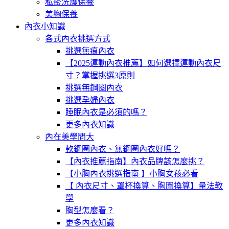
私密洗護保養
美胸保養
內衣小知識
各式內衣挑選方式
挑選無痕內衣
【2025運動內衣推薦】如何選擇運動內衣尺
寸？掌握挑選3原則
挑選無鋼圈內衣
挑選孕婦內衣
睡眠內衣是必須的嗎？
更多內衣知識
內在美學問大
軟鋼圈內衣、無鋼圈內衣好嗎？
【內衣推薦指南】內衣品牌該怎麼挑？
【小胸內衣挑選指南 】小胸女孩必看
【 內衣尺寸、罩杯換算、胸圍換算】量法教
學
胸型怎麼看？
更多內衣知識