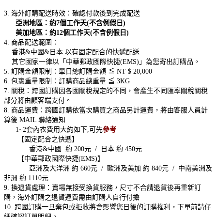
3. 海外訂購配送時效：確認付款後到完成配送
亞洲地區：約7個工作天(不含例假日)
美加地區：約12個工作天(不含例假日)
4. 商品配送範圍：
香港&中國&日本 以有固定配合的快遞配送
其它國家一律以「中華郵政國際快捷(EMS)」為您寄出訂購品。
5. 訂購金額限制：單日總訂購金額 ≦ NT $ 20,000
6. 包裹重量限制：訂購商品總重量 ≦ 3KG
7. 關稅：跨國訂購因各國關稅規定的不同，會產生不同匯率關稅關稅
部分將由顧客端支付。
8. 商品運費：跨國訂購依當次購買之商品另計運費，將由客服人員計
算後 MAIL 聯絡通知
1~2套內衣費用大約如下,可先
參考
【固定配合之快遞】
香港&中國 約 200元 / 日本 約 450元
【中華郵政國際快捷(EMS)】
亞洲及大洋洲 約 660元 / 歐洲及美加 約 840元 / 中南美洲及
非洲 約 1110元
9. 換退貨處理：賣場無接受換貨服務，尺寸不合請退貨後再重新訂
購，海外訂購之退貨運費需由訂購人自行付擔
10. 跨國訂購一旦棄包或拒收將會影響您日後的訂購權利，下單前請仔
細確認訂單明細。