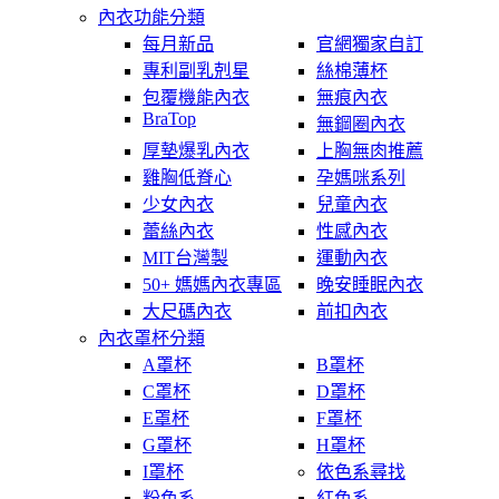
內衣功能分類
每月新品
官網獨家自訂
專利副乳剋星
絲棉薄杯
包覆機能內衣
無痕內衣
BraTop
無鋼圈內衣
厚墊爆乳內衣
上胸無肉推薦
雞胸低脊心
孕媽咪系列
少女內衣
兒童內衣
蕾絲內衣
性感內衣
MIT台灣製
運動內衣
50+ 媽媽內衣專區
晚安睡眠內衣
大尺碼內衣
前扣內衣
內衣罩杯分類
A罩杯
B罩杯
C罩杯
D罩杯
E罩杯
F罩杯
G罩杯
H罩杯
I罩杯
依色系尋找
粉色系
紅色系