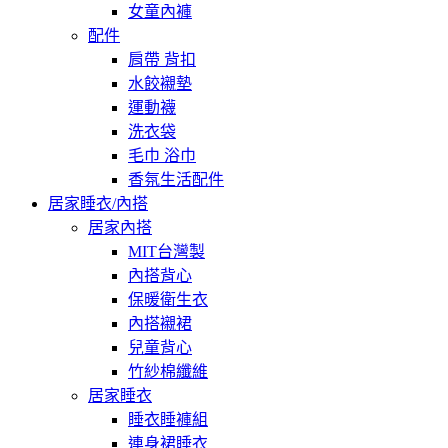
女童內褲
配件
肩帶 背扣
水餃襯墊
運動襪
洗衣袋
毛巾 浴巾
香氛生活配件
居家睡衣/內搭
居家內搭
MIT台灣製
內搭背心
保暖衛生衣
內搭襯裙
兒童背心
竹紗棉纖維
居家睡衣
睡衣睡褲組
連身裙睡衣