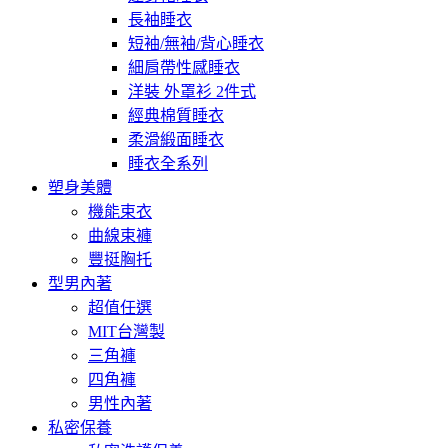
長袖睡衣
短袖/無袖/背心睡衣
細肩帶性感睡衣
洋裝 外罩衫 2件式
經典棉質睡衣
柔滑緞面睡衣
睡衣全系列
塑身美體
機能束衣
曲線束褲
豐挺胸托
型男內著
超值任選
MIT台灣製
三角褲
四角褲
男性內著
私密保養