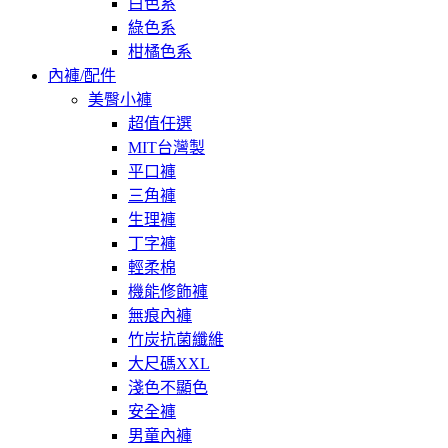
白色系
綠色系
柑橘色系
內褲/配件
美臀小褲
超值任選
MIT台灣製
平口褲
三角褲
生理褲
丁字褲
輕柔棉
機能修飾褲
無痕內褲
竹炭抗菌纖維
大尺碼XXL
淺色不顯色
安全褲
男童內褲