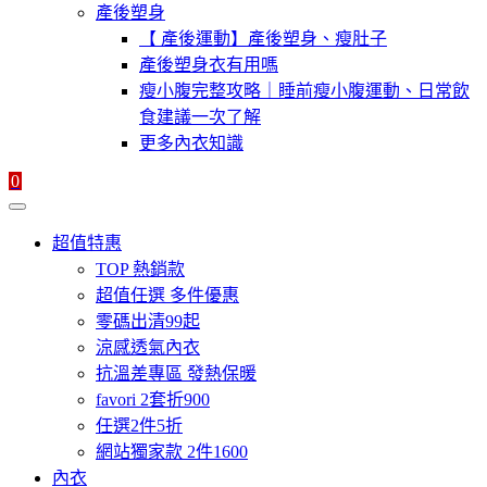
產後塑身
【 產後運動】產後塑身、瘦肚子
產後塑身衣有用嗎
瘦小腹完整攻略｜睡前瘦小腹運動、日常飲
食建議一次了解
更多內衣知識
0
超值特惠
TOP 熱銷款
超值任選 多件優惠
零碼出清99起
涼感透氣內衣
抗溫差專區 發熱保暖
favori 2套折900
任選2件5折
網站獨家款 2件1600
內衣