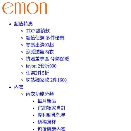
超值特惠
TOP 熱銷款
超值任選 多件優惠
零碼出清99起
涼感透氣內衣
抗溫差專區 發熱保暖
favori 2套折900
任選2件5折
網站獨家款 2件1600
內衣
內衣功能分類
每月新品
官網獨家自訂
專利副乳剋星
絲棉薄杯
包覆機能內衣