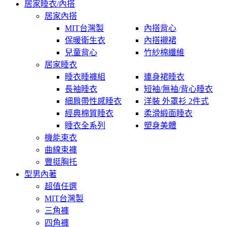
居家睡衣/內搭
居家內搭
MIT台灣製
內搭背心
保暖衛生衣
內搭襯裙
兒童背心
竹紗棉纖維
居家睡衣
睡衣睡褲組
連身裙睡衣
長袖睡衣
短袖/無袖/背心睡衣
細肩帶性感睡衣
洋裝 外罩衫 2件式
經典棉質睡衣
柔滑緞面睡衣
睡衣全系列
塑身美體
機能束衣
曲線束褲
豐挺胸托
型男內著
超值任選
MIT台灣製
三角褲
四角褲