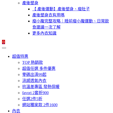
產後塑身
【 產後運動】產後塑身、瘦肚子
產後塑身衣有用嗎
瘦小腹完整攻略｜睡前瘦小腹運動、日常飲
食建議一次了解
更多內衣知識
0
超值特惠
TOP 熱銷款
超值任選 多件優惠
零碼出清99起
涼感透氣內衣
抗溫差專區 發熱保暖
favori 2套折900
任選2件5折
網站獨家款 2件1600
內衣