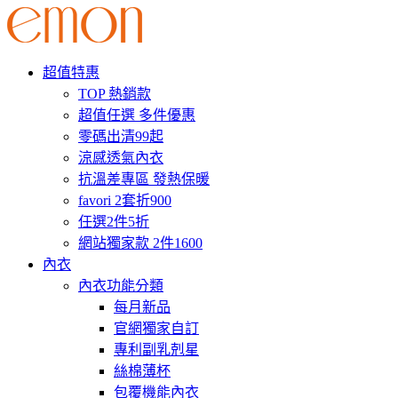
超值特惠
TOP 熱銷款
超值任選 多件優惠
零碼出清99起
涼感透氣內衣
抗溫差專區 發熱保暖
favori 2套折900
任選2件5折
網站獨家款 2件1600
內衣
內衣功能分類
每月新品
官網獨家自訂
專利副乳剋星
絲棉薄杯
包覆機能內衣