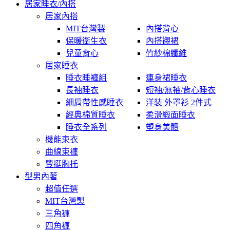
居家睡衣/內搭
居家內搭
MIT台灣製
內搭背心
保暖衛生衣
內搭襯裙
兒童背心
竹紗棉纖維
居家睡衣
睡衣睡褲組
連身裙睡衣
長袖睡衣
短袖/無袖/背心睡衣
細肩帶性感睡衣
洋裝 外罩衫 2件式
經典棉質睡衣
柔滑緞面睡衣
睡衣全系列
塑身美體
機能束衣
曲線束褲
豐挺胸托
型男內著
超值任選
MIT台灣製
三角褲
四角褲