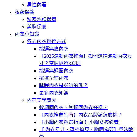
男性內著
私密保養
私密洗護保養
美胸保養
內衣小知識
各式內衣挑選方式
挑選無痕內衣
【2025運動內衣推薦】如何選擇運動內衣尺
寸？掌握挑選3原則
挑選無鋼圈內衣
挑選孕婦內衣
睡眠內衣是必須的嗎？
更多內衣知識
內在美學問大
軟鋼圈內衣、無鋼圈內衣好嗎？
【內衣推薦指南】內衣品牌該怎麼挑？
【小胸內衣挑選指南 】小胸女孩必看
【 內衣尺寸、罩杯換算、胸圍換算】量法教
學