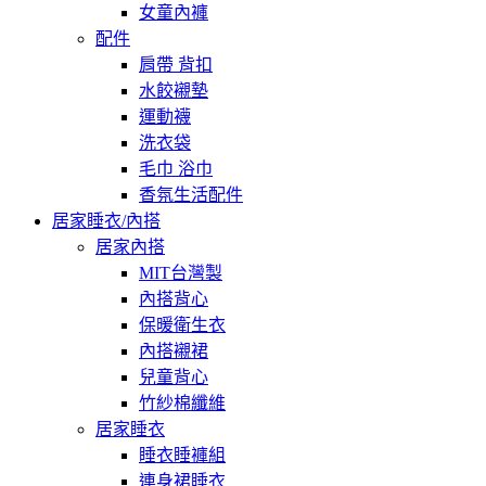
女童內褲
配件
肩帶 背扣
水餃襯墊
運動襪
洗衣袋
毛巾 浴巾
香氛生活配件
居家睡衣/內搭
居家內搭
MIT台灣製
內搭背心
保暖衛生衣
內搭襯裙
兒童背心
竹紗棉纖維
居家睡衣
睡衣睡褲組
連身裙睡衣