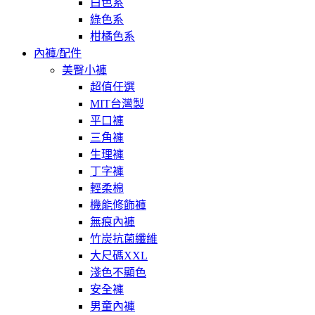
白色系
綠色系
柑橘色系
內褲/配件
美臀小褲
超值任選
MIT台灣製
平口褲
三角褲
生理褲
丁字褲
輕柔棉
機能修飾褲
無痕內褲
竹炭抗菌纖維
大尺碼XXL
淺色不顯色
安全褲
男童內褲