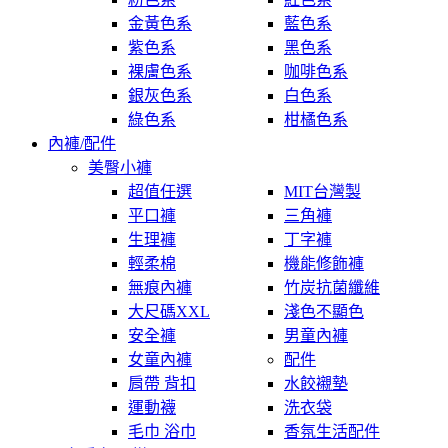
金黃色系
藍色系
紫色系
黑色系
裸膚色系
咖啡色系
銀灰色系
白色系
綠色系
柑橘色系
內褲/配件
美臀小褲
超值任選
MIT台灣製
平口褲
三角褲
生理褲
丁字褲
輕柔棉
機能修飾褲
無痕內褲
竹炭抗菌纖維
大尺碼XXL
淺色不顯色
安全褲
男童內褲
女童內褲
配件
肩帶 背扣
水餃襯墊
運動襪
洗衣袋
毛巾 浴巾
香氛生活配件