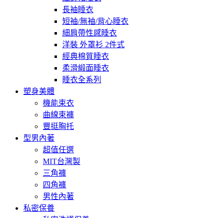
長袖睡衣
短袖/無袖/背心睡衣
細肩帶性感睡衣
洋裝 外罩衫 2件式
經典棉質睡衣
柔滑緞面睡衣
睡衣全系列
塑身美體
機能束衣
曲線束褲
豐挺胸托
型男內著
超值任選
MIT台灣製
三角褲
四角褲
男性內著
私密保養