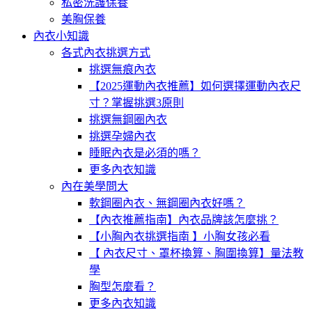
私密洗護保養
美胸保養
內衣小知識
各式內衣挑選方式
挑選無痕內衣
【2025運動內衣推薦】如何選擇運動內衣尺
寸？掌握挑選3原則
挑選無鋼圈內衣
挑選孕婦內衣
睡眠內衣是必須的嗎？
更多內衣知識
內在美學問大
軟鋼圈內衣、無鋼圈內衣好嗎？
【內衣推薦指南】內衣品牌該怎麼挑？
【小胸內衣挑選指南 】小胸女孩必看
【 內衣尺寸、罩杯換算、胸圍換算】量法教
學
胸型怎麼看？
更多內衣知識