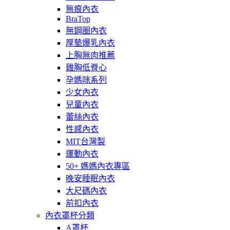
無痕內衣
BraTop
無鋼圈內衣
厚墊爆乳內衣
上胸無肉推薦
雞胸低脊心
孕媽咪系列
少女內衣
兒童內衣
蕾絲內衣
性感內衣
MIT台灣製
運動內衣
50+ 媽媽內衣專區
晚安睡眠內衣
大尺碼內衣
前扣內衣
內衣罩杯分類
A罩杯