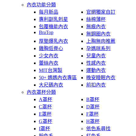
內衣功能分類
每月新品
官網獨家自訂
專利副乳剋星
絲棉薄杯
包覆機能內衣
無痕內衣
BraTop
無鋼圈內衣
厚墊爆乳內衣
上胸無肉推薦
雞胸低脊心
孕媽咪系列
少女內衣
兒童內衣
蕾絲內衣
性感內衣
MIT台灣製
運動內衣
50+ 媽媽內衣專區
晚安睡眠內衣
大尺碼內衣
前扣內衣
內衣罩杯分類
A罩杯
B罩杯
C罩杯
D罩杯
E罩杯
F罩杯
G罩杯
H罩杯
I罩杯
依色系尋找
粉色系
紅色系