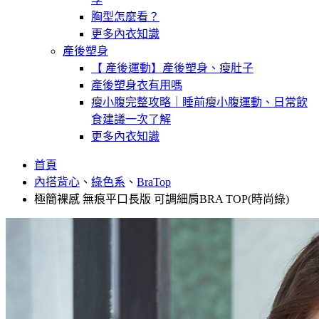
胸型怎麼看？
更多內衣知識
產後塑身
【 產後運動】產後塑身、瘦肚子
產後塑身衣有用嗎
瘦小腹完整攻略｜睡前瘦小腹運動、日常飲
食建議一次了解
更多內衣知識
首頁
內搭背心
、
綠色系
、
BraTop
極簡裸感 無痕平口長版 可調細肩BRA TOP(時尚綠)