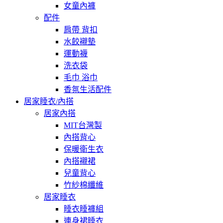
女童內褲
配件
肩帶 背扣
水餃襯墊
運動襪
洗衣袋
毛巾 浴巾
香氛生活配件
居家睡衣/內搭
居家內搭
MIT台灣製
內搭背心
保暖衛生衣
內搭襯裙
兒童背心
竹紗棉纖維
居家睡衣
睡衣睡褲組
連身裙睡衣