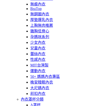
無痕內衣
BraTop
無鋼圈內衣
厚墊爆乳內衣
上胸無肉推薦
雞胸低脊心
孕媽咪系列
少女內衣
兒童內衣
蕾絲內衣
性感內衣
MIT台灣製
運動內衣
50+ 媽媽內衣專區
晚安睡眠內衣
大尺碼內衣
前扣內衣
內衣罩杯分類
A罩杯