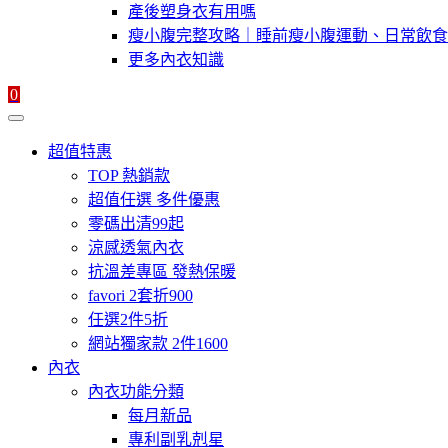
產後塑身衣有用嗎
瘦小腹完整攻略｜睡前瘦小腹運動、日常飲食
更多內衣知識
0
超值特惠
TOP 熱銷款
超值任選 多件優惠
零碼出清99起
涼感透氣內衣
抗溫差專區 發熱保暖
favori 2套折900
任選2件5折
網站獨家款 2件1600
內衣
內衣功能分類
每月新品
專利副乳剋星