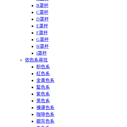
B罩杯
C罩杯
D罩杯
E罩杯
F罩杯
G罩杯
H罩杯
I罩杯
依色系尋找
粉色系
紅色系
金黃色系
藍色系
紫色系
黑色系
裸膚色系
咖啡色系
銀灰色系