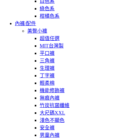
白色系
綠色系
柑橘色系
內褲/配件
美臀小褲
超值任選
MIT台灣製
平口褲
三角褲
生理褲
丁字褲
輕柔棉
機能修飾褲
無痕內褲
竹炭抗菌纖維
大尺碼XXL
淺色不顯色
安全褲
男童內褲