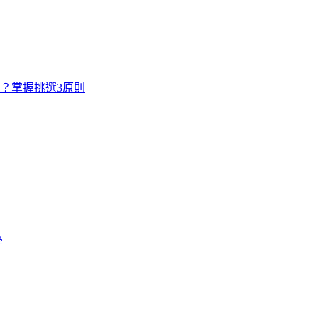
寸？掌握挑選3原則
學