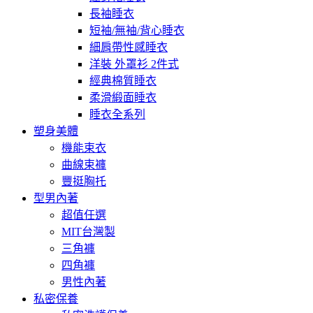
長袖睡衣
短袖/無袖/背心睡衣
細肩帶性感睡衣
洋裝 外罩衫 2件式
經典棉質睡衣
柔滑緞面睡衣
睡衣全系列
塑身美體
機能束衣
曲線束褲
豐挺胸托
型男內著
超值任選
MIT台灣製
三角褲
四角褲
男性內著
私密保養