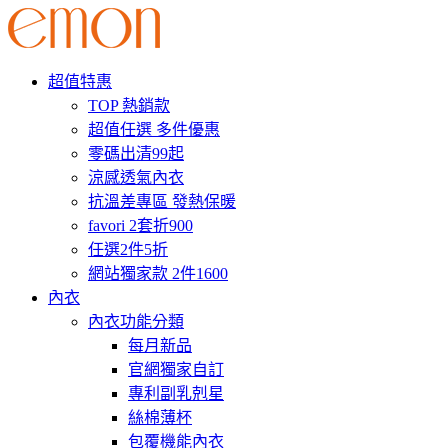
超值特惠
TOP 熱銷款
超值任選 多件優惠
零碼出清99起
涼感透氣內衣
抗溫差專區 發熱保暖
favori 2套折900
任選2件5折
網站獨家款 2件1600
內衣
內衣功能分類
每月新品
官網獨家自訂
專利副乳剋星
絲棉薄杯
包覆機能內衣