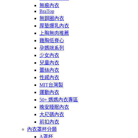
無痕內衣
BraTop
無鋼圈內衣
厚墊爆乳內衣
上胸無肉推薦
雞胸低脊心
孕媽咪系列
少女內衣
兒童內衣
蕾絲內衣
性感內衣
MIT台灣製
運動內衣
50+ 媽媽內衣專區
晚安睡眠內衣
大尺碼內衣
前扣內衣
內衣罩杯分類
A罩杯