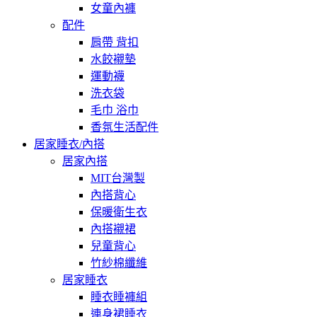
女童內褲
配件
肩帶 背扣
水餃襯墊
運動襪
洗衣袋
毛巾 浴巾
香氛生活配件
居家睡衣/內搭
居家內搭
MIT台灣製
內搭背心
保暖衛生衣
內搭襯裙
兒童背心
竹紗棉纖維
居家睡衣
睡衣睡褲組
連身裙睡衣