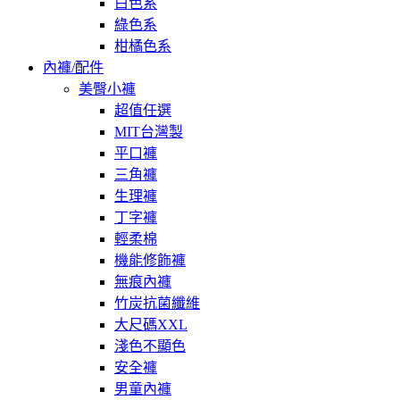
白色系
綠色系
柑橘色系
內褲/配件
美臀小褲
超值任選
MIT台灣製
平口褲
三角褲
生理褲
丁字褲
輕柔棉
機能修飾褲
無痕內褲
竹炭抗菌纖維
大尺碼XXL
淺色不顯色
安全褲
男童內褲