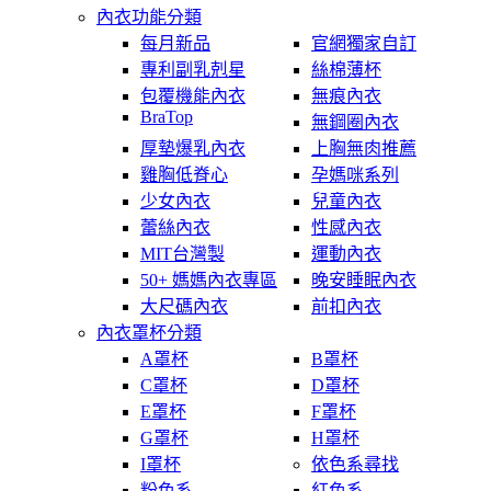
內衣功能分類
每月新品
官網獨家自訂
專利副乳剋星
絲棉薄杯
包覆機能內衣
無痕內衣
BraTop
無鋼圈內衣
厚墊爆乳內衣
上胸無肉推薦
雞胸低脊心
孕媽咪系列
少女內衣
兒童內衣
蕾絲內衣
性感內衣
MIT台灣製
運動內衣
50+ 媽媽內衣專區
晚安睡眠內衣
大尺碼內衣
前扣內衣
內衣罩杯分類
A罩杯
B罩杯
C罩杯
D罩杯
E罩杯
F罩杯
G罩杯
H罩杯
I罩杯
依色系尋找
粉色系
紅色系