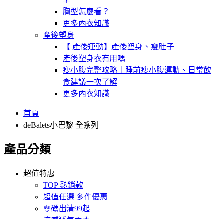
胸型怎麼看？
更多內衣知識
產後塑身
【 產後運動】產後塑身、瘦肚子
產後塑身衣有用嗎
瘦小腹完整攻略｜睡前瘦小腹運動、日常飲
食建議一次了解
更多內衣知識
首頁
deBalets小巴黎 全系列
產品分類
超值特惠
TOP 熱銷款
超值任選 多件優惠
零碼出清99起