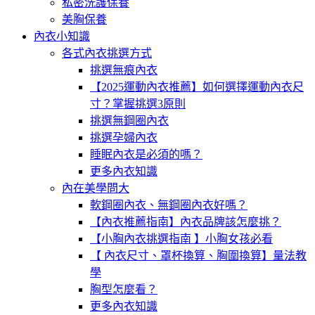
私密洗護保養
美胸保養
內衣小知識
各式內衣挑選方式
挑選無痕內衣
【2025運動內衣推薦】如何選擇運動內衣尺
寸？掌握挑選3原則
挑選無鋼圈內衣
挑選孕婦內衣
睡眠內衣是必須的嗎？
更多內衣知識
內在美學問大
軟鋼圈內衣、無鋼圈內衣好嗎？
【內衣推薦指南】內衣品牌該怎麼挑？
【小胸內衣挑選指南 】小胸女孩必看
【 內衣尺寸、罩杯換算、胸圍換算】量法教
學
胸型怎麼看？
更多內衣知識