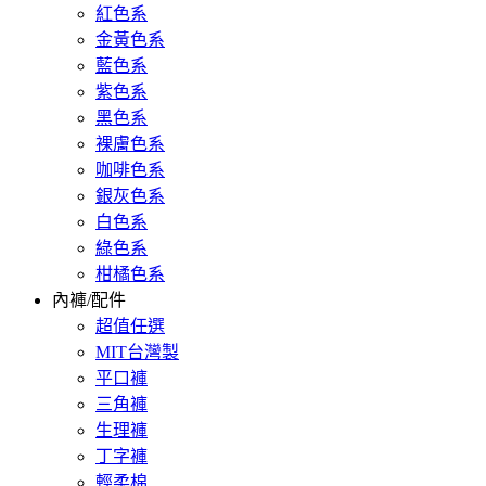
紅色系
金黃色系
藍色系
紫色系
黑色系
裸膚色系
咖啡色系
銀灰色系
白色系
綠色系
柑橘色系
內褲/配件
超值任選
MIT台灣製
平口褲
三角褲
生理褲
丁字褲
輕柔棉