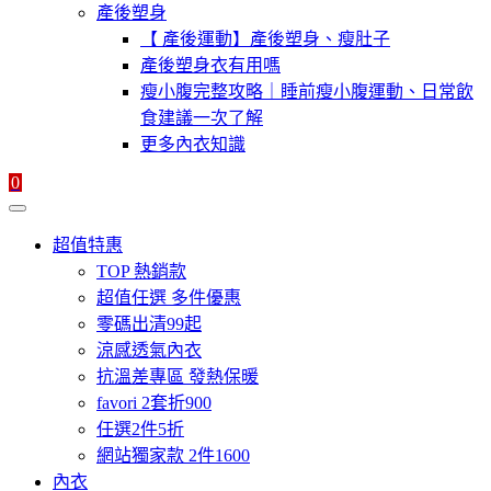
產後塑身
【 產後運動】產後塑身、瘦肚子
產後塑身衣有用嗎
瘦小腹完整攻略｜睡前瘦小腹運動、日常飲
食建議一次了解
更多內衣知識
0
超值特惠
TOP 熱銷款
超值任選 多件優惠
零碼出清99起
涼感透氣內衣
抗溫差專區 發熱保暖
favori 2套折900
任選2件5折
網站獨家款 2件1600
內衣