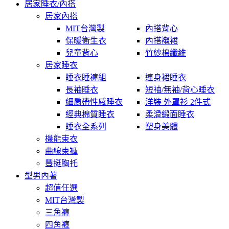
居家睡衣/內搭
居家內搭
MIT台灣製
內搭背心
保暖衛生衣
內搭襯裙
兒童背心
竹紗棉纖維
居家睡衣
睡衣睡褲組
連身裙睡衣
長袖睡衣
短袖/無袖/背心睡衣
細肩帶性感睡衣
洋裝 外罩衫 2件式
經典棉質睡衣
柔滑緞面睡衣
睡衣全系列
塑身美體
機能束衣
曲線束褲
豐挺胸托
型男內著
超值任選
MIT台灣製
三角褲
四角褲