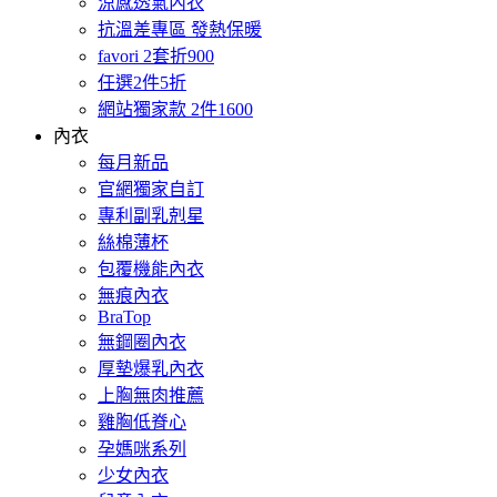
涼感透氣內衣
抗溫差專區 發熱保暖
favori 2套折900
任選2件5折
網站獨家款 2件1600
內衣
每月新品
官網獨家自訂
專利副乳剋星
絲棉薄杯
包覆機能內衣
無痕內衣
BraTop
無鋼圈內衣
厚墊爆乳內衣
上胸無肉推薦
雞胸低脊心
孕媽咪系列
少女內衣