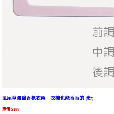
鼠尾草海鹽香氛衣架｜衣櫥也能香香的 (粉)
單價 $188