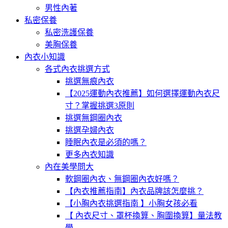
男性內著
私密保養
私密洗護保養
美胸保養
內衣小知識
各式內衣挑選方式
挑選無痕內衣
【2025運動內衣推薦】如何選擇運動內衣尺
寸？掌握挑選3原則
挑選無鋼圈內衣
挑選孕婦內衣
睡眠內衣是必須的嗎？
更多內衣知識
內在美學問大
軟鋼圈內衣、無鋼圈內衣好嗎？
【內衣推薦指南】內衣品牌該怎麼挑？
【小胸內衣挑選指南 】小胸女孩必看
【 內衣尺寸、罩杯換算、胸圍換算】量法教
學