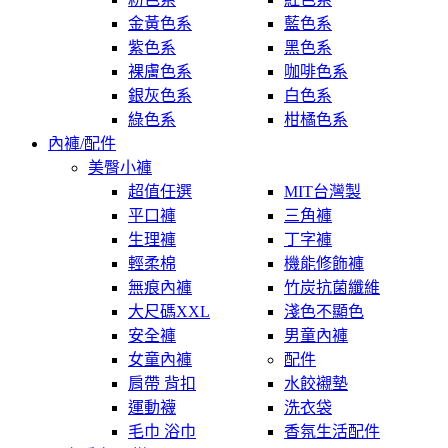
金黃色系
藍色系
紫色系
黑色系
裸膚色系
咖啡色系
銀灰色系
白色系
綠色系
柑橘色系
內褲/配件
美臀小褲
超值任選
MIT台灣製
平口褲
三角褲
生理褲
丁字褲
輕柔棉
機能修飾褲
無痕內褲
竹炭抗菌纖維
大尺碼XXL
淺色不顯色
安全褲
男童內褲
女童內褲
配件
肩帶 背扣
水餃襯墊
運動襪
洗衣袋
毛巾 浴巾
香氛生活配件