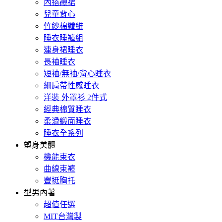
內搭襯裙
兒童背心
竹紗棉纖維
睡衣睡褲組
連身裙睡衣
長袖睡衣
短袖/無袖/背心睡衣
細肩帶性感睡衣
洋裝 外罩衫 2件式
經典棉質睡衣
柔滑緞面睡衣
睡衣全系列
塑身美體
機能束衣
曲線束褲
豐挺胸托
型男內著
超值任選
MIT台灣製