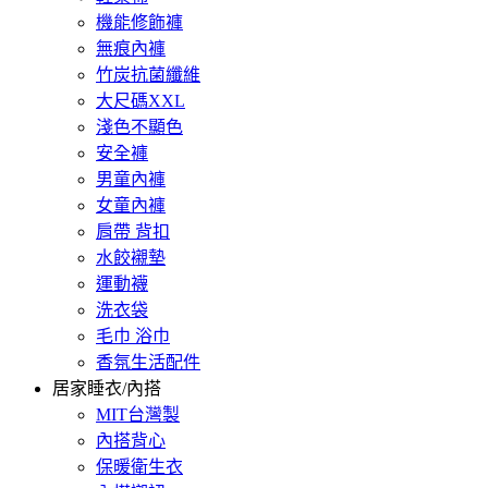
機能修飾褲
無痕內褲
竹炭抗菌纖維
大尺碼XXL
淺色不顯色
安全褲
男童內褲
女童內褲
肩帶 背扣
水餃襯墊
運動襪
洗衣袋
毛巾 浴巾
香氛生活配件
居家睡衣/內搭
MIT台灣製
內搭背心
保暖衛生衣