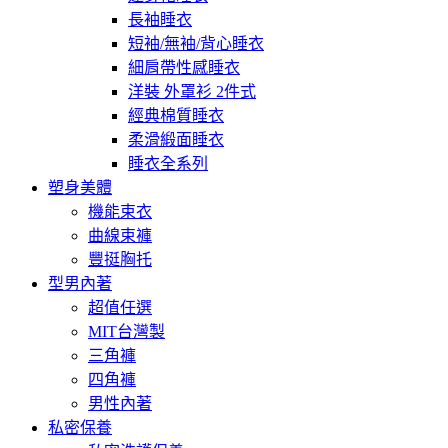
長袖睡衣
短袖/無袖/背心睡衣
細肩帶性感睡衣
洋裝 外罩衫 2件式
經典棉質睡衣
柔滑緞面睡衣
睡衣全系列
塑身美體
機能束衣
曲線束褲
豐挺胸托
型男內著
超值任選
MIT台灣製
三角褲
四角褲
男性內著
私密保養