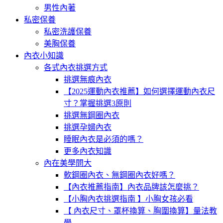
男性內著
私密保養
私密洗護保養
美胸保養
內衣小知識
各式內衣挑選方式
挑選無痕內衣
【2025運動內衣推薦】如何選擇運動內衣尺
寸？掌握挑選3原則
挑選無鋼圈內衣
挑選孕婦內衣
睡眠內衣是必須的嗎？
更多內衣知識
內在美學問大
軟鋼圈內衣、無鋼圈內衣好嗎？
【內衣推薦指南】內衣品牌該怎麼挑？
【小胸內衣挑選指南 】小胸女孩必看
【 內衣尺寸、罩杯換算、胸圍換算】量法教
學