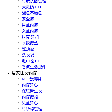
竹炭抗菌纖維
大尺碼XXL
淺色不顯色
安全褲
男童內褲
女童內褲
肩帶 背扣
水餃襯墊
運動襪
洗衣袋
毛巾 浴巾
香氛生活配件
居家睡衣/內搭
MIT台灣製
內搭背心
保暖衛生衣
內搭襯裙
兒童背心
竹紗棉纖維