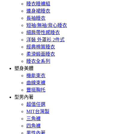
睡衣睡褲組
連身裙睡衣
長袖睡衣
短袖/無袖/背心睡衣
細肩帶性感睡衣
洋裝 外罩衫 2件式
經典棉質睡衣
柔滑緞面睡衣
睡衣全系列
塑身美體
機能束衣
曲線束褲
豐挺胸托
型男內著
超值任選
MIT台灣製
三角褲
四角褲
男性內著