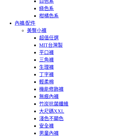
白色系
綠色系
柑橘色系
內褲/配件
美臀小褲
超值任選
MIT台灣製
平口褲
三角褲
生理褲
丁字褲
輕柔棉
機能修飾褲
無痕內褲
竹炭抗菌纖維
大尺碼XXL
淺色不顯色
安全褲
男童內褲