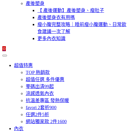
產後塑身
【 產後運動】產後塑身、瘦肚子
產後塑身衣有用嗎
瘦小腹完整攻略｜睡前瘦小腹運動、日常飲
食建議一次了解
更多內衣知識
0
超值特惠
TOP 熱銷款
超值任選 多件優惠
零碼出清99起
涼感透氣內衣
抗溫差專區 發熱保暖
favori 2套折900
任選2件5折
網站獨家款 2件1600
內衣