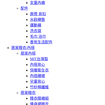
女童內褲
配件
肩帶 背扣
水餃襯墊
運動襪
洗衣袋
毛巾 浴巾
香氛生活配件
居家睡衣/內搭
居家內搭
MIT台灣製
內搭背心
保暖衛生衣
內搭襯裙
兒童背心
竹紗棉纖維
居家睡衣
睡衣睡褲組
連身裙睡衣