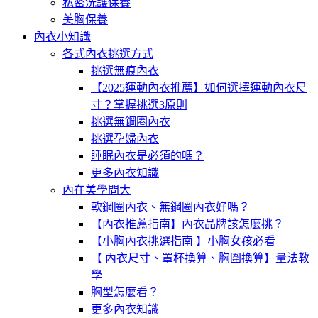
私密洗護保養
美胸保養
內衣小知識
各式內衣挑選方式
挑選無痕內衣
【2025運動內衣推薦】如何選擇運動內衣尺
寸？掌握挑選3原則
挑選無鋼圈內衣
挑選孕婦內衣
睡眠內衣是必須的嗎？
更多內衣知識
內在美學問大
軟鋼圈內衣、無鋼圈內衣好嗎？
【內衣推薦指南】內衣品牌該怎麼挑？
【小胸內衣挑選指南 】小胸女孩必看
【 內衣尺寸、罩杯換算、胸圍換算】量法教
學
胸型怎麼看？
更多內衣知識