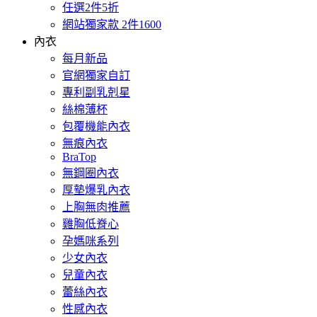
任選2件5折
網站獨家款 2件1600
內衣
每月新品
官網獨家自訂
專利副乳剋星
絲棉薄杯
包覆機能內衣
無痕內衣
BraTop
無鋼圈內衣
厚墊爆乳內衣
上胸無肉推薦
雞胸低脊心
孕媽咪系列
少女內衣
兒童內衣
蕾絲內衣
性感內衣