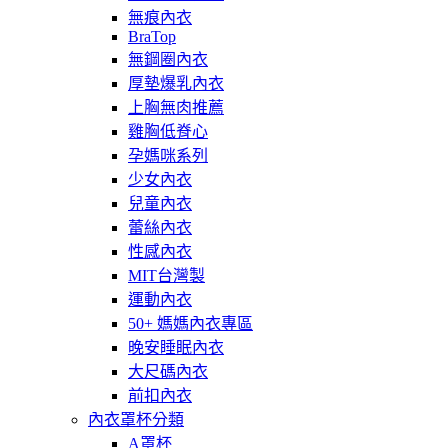
無痕內衣
BraTop
無鋼圈內衣
厚墊爆乳內衣
上胸無肉推薦
雞胸低脊心
孕媽咪系列
少女內衣
兒童內衣
蕾絲內衣
性感內衣
MIT台灣製
運動內衣
50+ 媽媽內衣專區
晚安睡眠內衣
大尺碼內衣
前扣內衣
內衣罩杯分類
A罩杯