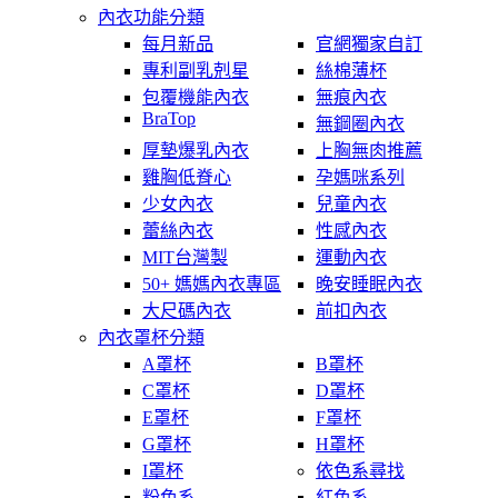
內衣功能分類
每月新品
官網獨家自訂
專利副乳剋星
絲棉薄杯
包覆機能內衣
無痕內衣
BraTop
無鋼圈內衣
厚墊爆乳內衣
上胸無肉推薦
雞胸低脊心
孕媽咪系列
少女內衣
兒童內衣
蕾絲內衣
性感內衣
MIT台灣製
運動內衣
50+ 媽媽內衣專區
晚安睡眠內衣
大尺碼內衣
前扣內衣
內衣罩杯分類
A罩杯
B罩杯
C罩杯
D罩杯
E罩杯
F罩杯
G罩杯
H罩杯
I罩杯
依色系尋找
粉色系
紅色系