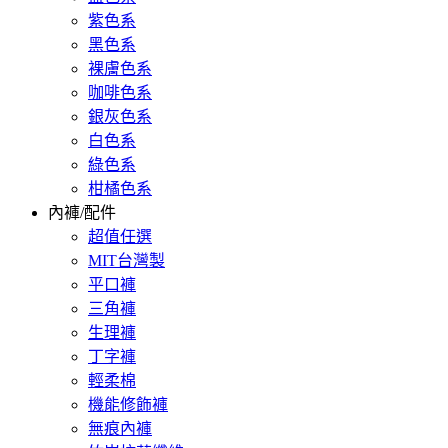
紫色系
黑色系
裸膚色系
咖啡色系
銀灰色系
白色系
綠色系
柑橘色系
內褲/配件
超值任選
MIT台灣製
平口褲
三角褲
生理褲
丁字褲
輕柔棉
機能修飾褲
無痕內褲