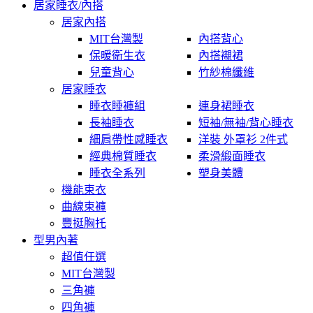
居家睡衣/內搭
居家內搭
MIT台灣製
內搭背心
保暖衛生衣
內搭襯裙
兒童背心
竹紗棉纖維
居家睡衣
睡衣睡褲組
連身裙睡衣
長袖睡衣
短袖/無袖/背心睡衣
細肩帶性感睡衣
洋裝 外罩衫 2件式
經典棉質睡衣
柔滑緞面睡衣
睡衣全系列
塑身美體
機能束衣
曲線束褲
豐挺胸托
型男內著
超值任選
MIT台灣製
三角褲
四角褲