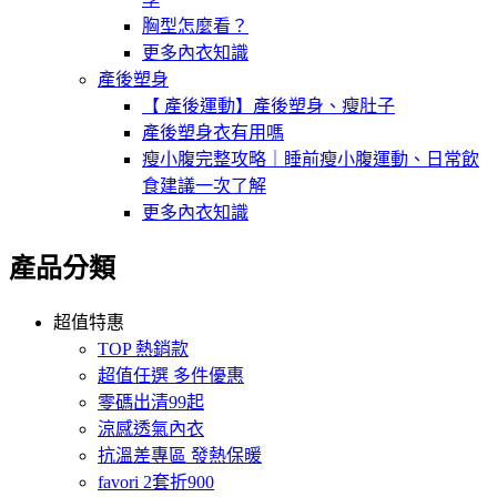
胸型怎麼看？
更多內衣知識
產後塑身
【 產後運動】產後塑身、瘦肚子
產後塑身衣有用嗎
瘦小腹完整攻略｜睡前瘦小腹運動、日常飲
食建議一次了解
更多內衣知識
產品分類
超值特惠
TOP 熱銷款
超值任選 多件優惠
零碼出清99起
涼感透氣內衣
抗溫差專區 發熱保暖
favori 2套折900