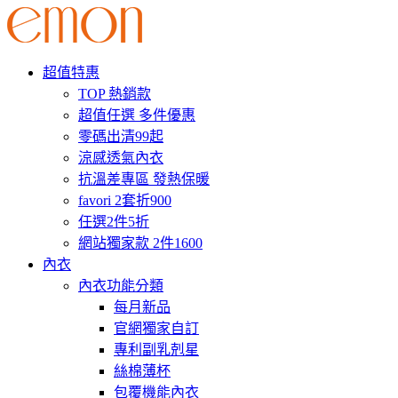
超值特惠
TOP 熱銷款
超值任選 多件優惠
零碼出清99起
涼感透氣內衣
抗溫差專區 發熱保暖
favori 2套折900
任選2件5折
網站獨家款 2件1600
內衣
內衣功能分類
每月新品
官網獨家自訂
專利副乳剋星
絲棉薄杯
包覆機能內衣