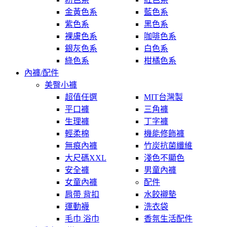
金黃色系
藍色系
紫色系
黑色系
裸膚色系
咖啡色系
銀灰色系
白色系
綠色系
柑橘色系
內褲/配件
美臀小褲
超值任選
MIT台灣製
平口褲
三角褲
生理褲
丁字褲
輕柔棉
機能修飾褲
無痕內褲
竹炭抗菌纖維
大尺碼XXL
淺色不顯色
安全褲
男童內褲
女童內褲
配件
肩帶 背扣
水餃襯墊
運動襪
洗衣袋
毛巾 浴巾
香氛生活配件