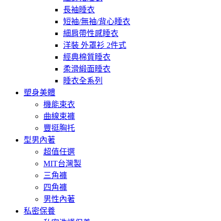
長袖睡衣
短袖/無袖/背心睡衣
細肩帶性感睡衣
洋裝 外罩衫 2件式
經典棉質睡衣
柔滑緞面睡衣
睡衣全系列
塑身美體
機能束衣
曲線束褲
豐挺胸托
型男內著
超值任選
MIT台灣製
三角褲
四角褲
男性內著
私密保養